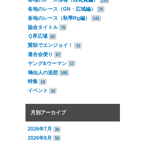
119
各地のレース（GN・広域編）
75
各地のレース（秋季Rg編）
141
協会タイトル
78
Ｑ界広場
60
賛助でエンジョイ！
31
連合会便り
67
ヤング&ウーマン
17
鳩仙人の追想
106
特集
10
イベント
10
月別アーカイブ
2026年7月
30
2026年6月
59