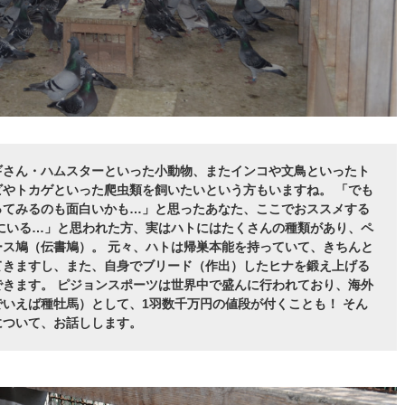
ギさん・ハムスターといった小動物、またインコや文鳥といったト
やトカゲといった爬虫類を飼いたいという方もいますね。 「でも
ってみるのも面白いかも…」と思ったあなた、ここでおススメする
にいる…」と思われた方、実はハトにはたくさんの種類があり、ペ
ス鳩（伝書鳩）。 元々、ハトは帰巣本能を持っていて、きちんと
てきますし、また、自身でブリード（作出）したヒナを鍛え上げる
きます。 ピジョンスポーツは世界中で盛んに行われており、海外
いえば種牡馬）として、1羽数千万円の値段が付くことも！ そん
について、お話しします。