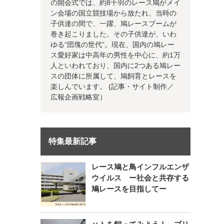
の開会式では、約8千羽のレース鳩がメイ
ン会場の国立競技場から放たれ、当時の
子供達の間で、一躍、鳩レースブームが
巻き起こりました。その子供達が、いわ
ゆる“団塊の世代”。現在、国内の鳩レー
ス愛好家は中高年の男性を中心に、約1万
人といわれており、国内に2つある鳩レー
スの団体に所属して、鳩飼育とレースを
楽しんでいます。 (記事・サイト制作／
広報企画戦略室）
特集最新記事
レース鳩と鳥インフルエンザ
ウイルス ー社会と共存する
鳩レースを目指してー