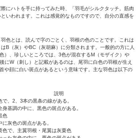
実際にハトを手に持ってみた時、「羽毛がシルクタッチ。筋肉
いといわれます。これは感覚的なものですので、自分の直感を
。羽色とは、読んで字のごとく、羽根の色のことです。これは
はB（灰）やBC（灰胡麻）に分類されます。一般的の方に人
色）、珍しいところでは、3色が混在するM（モザイク）や
の後にW（刺し）と記載があるのは、尾羽に白色の羽根が生え
、首や顔に白い斑点があるという意味です。主な羽色は以下の
説明
色で、2、3本の黒条の線がある。
全身基調の中に、黒色の斑点がある。
黒色
中に灰色の斑点がある。
栗色で、主翼羽根・尾翼は灰栗色
かった灰色の中に、栗色の斑点がある。