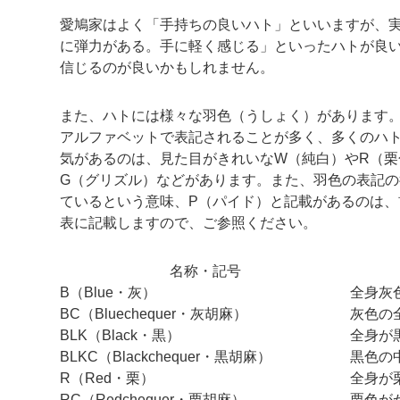
愛鳩家はよく「手持ちの良いハト」といいますが、
に弾力がある。手に軽く感じる」といったハトが良
信じるのが良いかもしれません。
また、ハトには様々な羽色（うしょく）があります
アルファベットで表記されることが多く、多くのハト
気があるのは、見た目がきれいなW（純白）やR（栗
G（グリズル）などがあります。また、羽色の表記
ているという意味、P（パイド）と記載があるのは
表に記載しますので、ご参照ください。
名称・記号
B（Blue・灰）
全身灰
BC（Bluechequer・灰胡麻）
灰色の
BLK（Black・黒）
全身が
BLKC（Blackchequer・黒胡麻）
黒色の
R（Red・栗）
全身が
RC（Redchequer・栗胡麻）
栗色が