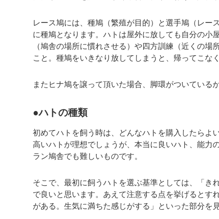
レース鳩には、種鳩（繁殖が目的）と選手鳩（レース
に種鳩となります。ハトは屋外に放しても自分の小
（鳩舎の場所に慣れさせる）や四方訓練（近くの場
こと。種鳩をいきなり放してしまうと、帰ってこな
またヒナ鳩を譲って頂いた場合、脚環がついている
●ハトの種類
初めてハトを飼う時は、どんなハトを購入したらよ
高いハトが理想でしょうが、本当に良いハト、能力
ラン鳩舎でも難しいものです。
そこで、最初に飼うハトを選ぶ基準としては、「き
で良いと思います。あえて注意する点を挙げるとす
がある。生気に満ちた感じがする」といった部分を