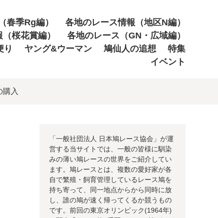
（春季Rg編）
各地のレース情報（地区N編）
報（桜花賞編）
各地のレース（GN・広域編）
便り
ヤング&ウーマン
鳩仙人の追想
特集
イベント
の購入
「一般社団法人 日本鳩レース協会」が運
営する当サイトでは、一般の皆様に馴染
みの薄い鳩レースの世界をご紹介してい
ます。鳩レースとは、複数の愛好家が各
自で繁殖・飼育管理しているレース鳩を
持ち寄って、同一地点からから同時に放
し、誰の鳩が速く帰ってくるか競うもの
です。前回の東京オリンピック(1964年)