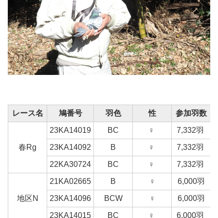
レース名
鳩番号
羽色
性
参加羽数
23KA14019
BC
♀
7,332羽
春Rg
23KA14092
B
♀
7,332羽
22KA30724
BC
♀
7,332羽
21KA02665
B
♀
6,000羽
地区N
23KA14096
BCW
♀
6,000羽
23KA14015
BC
♀
6,000羽