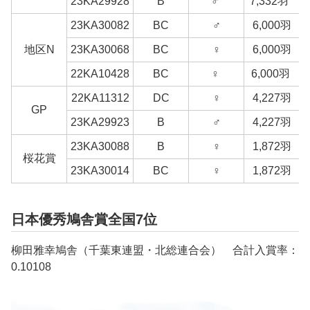
23KA29928
B
♂
7,332羽
23KA30082
BC
♂
6,000羽
地区N
23KA30068
BC
♀
6,000羽
22KA10428
BC
♀
6,000羽
22KA11312
DC
♀
4,227羽
GP
23KA29923
B
♂
4,227羽
23KA30088
B
♀
1,872羽
桜花賞
23KA30014
BC
♀
1,872羽
日本優秀鳩舎賞全国7位
柳田雅幸鳩舎（千葉東連盟・北総連合会） 合計入賞率：
0.10108