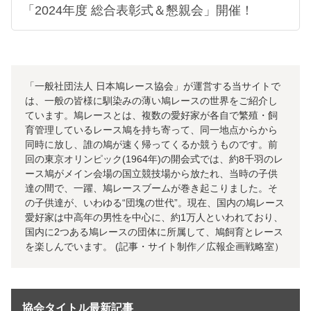
「2024年度 総合表彰式＆懇親会」開催！
「一般社団法人 日本鳩レース協会」が運営する当サイトで
は、一般の皆様に馴染みの薄い鳩レースの世界をご紹介し
ています。鳩レースとは、複数の愛好家が各自で繁殖・飼
育管理しているレース鳩を持ち寄って、同一地点からから
同時に放し、誰の鳩が速く帰ってくるか競うものです。前
回の東京オリンピック(1964年)の開会式では、約8千羽のレ
ース鳩がメイン会場の国立競技場から放たれ、当時の子供
達の間で、一躍、鳩レースブームが巻き起こりました。そ
の子供達が、いわゆる“団塊の世代”。現在、国内の鳩レース
愛好家は中高年の男性を中心に、約1万人といわれており、
国内に2つある鳩レースの団体に所属して、鳩飼育とレース
を楽しんでいます。 (記事・サイト制作／広報企画戦略室）
協会タイトル最新記事