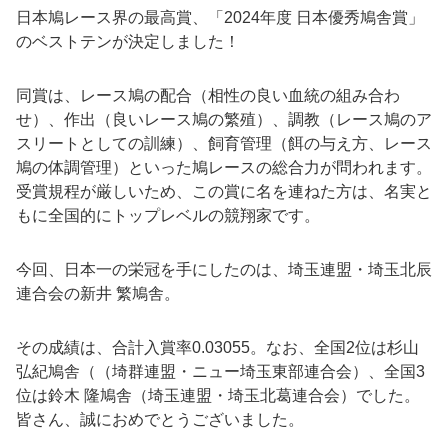
日本鳩レース界の最高賞、「2024年度 日本優秀鳩舎賞」
のベストテンが決定しました！
同賞は、レース鳩の配合（相性の良い血統の組み合わ
せ）、作出（良いレース鳩の繁殖）、調教（レース鳩のア
スリートとしての訓練）、飼育管理（餌の与え方、レース
鳩の体調管理）といった鳩レースの総合力が問われます。
受賞規程が厳しいため、この賞に名を連ねた方は、名実と
もに全国的にトップレベルの競翔家です。
今回、日本一の栄冠を手にしたのは、埼玉連盟・埼玉北辰
連合会の新井 繁鳩舎。
その成績は、合計入賞率0.03055。なお、全国2位は杉山
弘紀鳩舎（（埼群連盟・ニュー埼玉東部連合会）、全国3
位は鈴木 隆鳩舎（埼玉連盟・埼玉北葛連合会）でした。
皆さん、誠におめでとうございました。