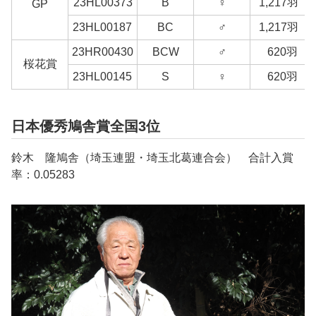
23HL00373
B
♀
1,217羽
GP
23HL00187
BC
♂
1,217羽
23HR00430
BCW
♂
620羽
桜花賞
23HL00145
S
♀
620羽
日本優秀鳩舎賞全国3位
鈴木 隆鳩舎（埼玉連盟・埼玉北葛連合会） 合計入賞
率：0.05283