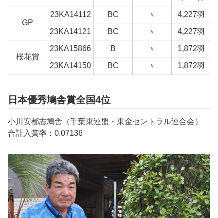
23KA14112
BC
♀
4,227羽
GP
23KA14121
BC
♀
4,227羽
23KA15866
B
♀
1,872羽
桜花賞
23KA14150
BC
♀
1,872羽
日本優秀鳩舎賞全国4位
小川安都志鳩舎（千葉東連盟・東金セントラル連合会）
合計入賞率：0.07136