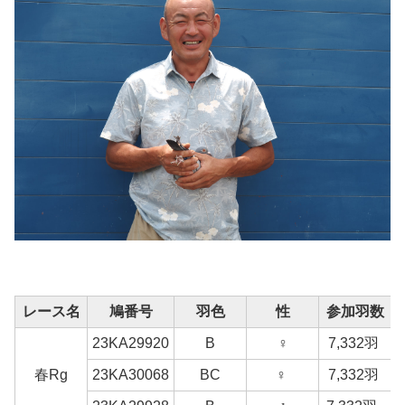
レース名
鳩番号
羽色
性
参加羽数
23KA29920
B
♀
7,332羽
春Rg
23KA30068
BC
♀
7,332羽