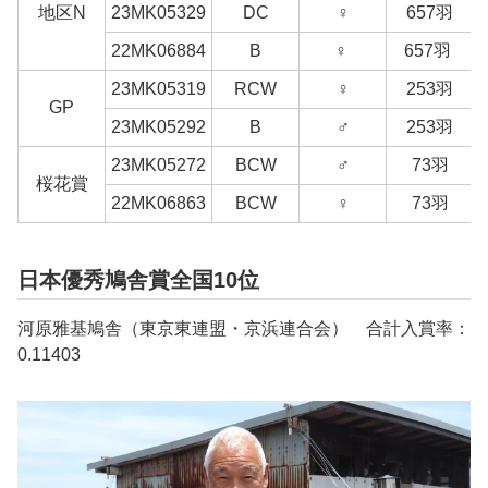
地区N
23MK05329
DC
♀
657羽
22MK06884
B
♀
657羽
23MK05319
RCW
♀
253羽
GP
23MK05292
B
♂
253羽
23MK05272
BCW
♂
73羽
桜花賞
22MK06863
BCW
♀
73羽
日本優秀鳩舎賞全国10位
河原雅基鳩舎（東京東連盟・京浜連合会） 合計入賞率：
0.11403