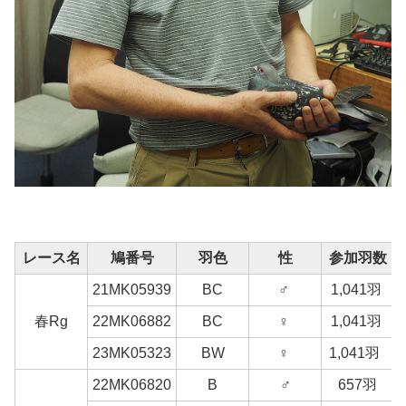
レース名
鳩番号
羽色
性
参加羽数
21MK05939
BC
♂
1,041羽
春Rg
22MK06882
BC
♀
1,041羽
23MK05323
BW
♀
1,041羽
22MK06820
B
♂
657羽