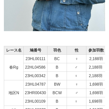
レース名
鳩番号
羽色
性
参加羽数
23HL00111
BC
♀
2,188羽
春Rg
22HL04586
B
♂
2,188羽
23HL00342
B
♀
2,188羽
23HL04787
BW
♀
1,698羽
地区N
23HR00430
BCW
♂
1,698羽
23HL00109
B
♀
1,698羽