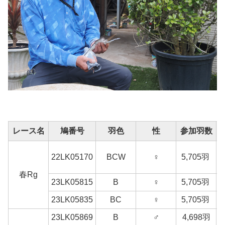
レース名
鳩番号
羽色
性
参加羽数
22LK05170
BCW
♀
5,705羽
春Rg
23LK05815
B
♀
5,705羽
23LK05835
BC
♀
5,705羽
23LK05869
B
♂
4,698羽