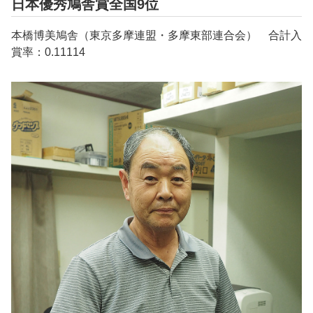
日本優秀鳩舎賞全国9位
本橋博美鳩舎（東京多摩連盟・多摩東部連合会） 合計入
賞率：0.11114