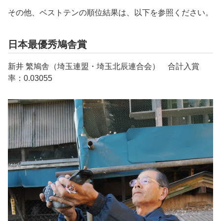
その他、ベストテンの順位結果は、以下を参照ください。
日本最優秀鳩舎賞
新井 繁鳩舎（埼玉連盟・埼玉北辰連合会） 合計入賞
率：0.03055