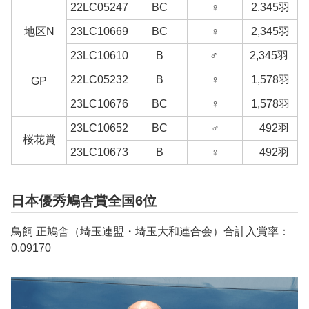
22LC05247
BC
♀
2,345羽
地区N
23LC10669
BC
♀
2,345羽
23LC10610
B
♂
2,345羽
22LC05232
B
♀
1,578羽
GP
23LC10676
BC
♀
1,578羽
23LC10652
BC
♂
492羽
桜花賞
23LC10673
B
♀
492羽
日本優秀鳩舎賞全国6位
鳥飼 正鳩舎（埼玉連盟・埼玉大和連合会）合計入賞率：
0.09170