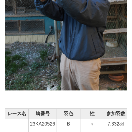
レース名
鳩番号
羽色
性
参加羽数
23KA20526
B
♀
7,332羽