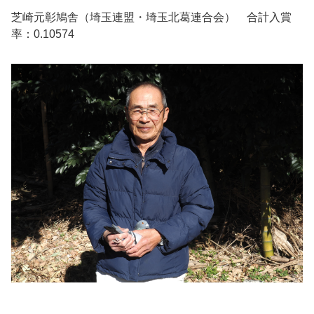
芝崎元彰鳩舎（埼玉連盟・埼玉北葛連合会） 合計入賞
率：0.10574