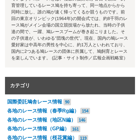
育管理しているレース鳩を持ち寄って、同一地点からから
同時に放し、誰の鳩が速く帰ってくるか競うものです。前
回の東京オリンピック(1964年)の開会式では、約8千羽のレ
ース鳩がメイン会場の国立競技場から放たれ、当時の子供
達の間で、一躍、鳩レースブームが巻き起こりました。そ
の子供達が、いわゆる“団塊の世代”。現在、国内の鳩レース
愛好家は中高年の男性を中心に、約1万人といわれており、
国内に2つある鳩レースの団体に所属して、鳩飼育とレース
を楽しんでいます。 (記事・サイト制作／広報企画戦略室）
カテゴリ
国際委託鳩舎レース情報
90
各地のレース情報（春季Rg編）
154
各地のレース情報（地区N編）
146
各地のレース情報（GP編）
161
各地のレース情報（桜花賞編）
119