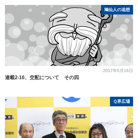
鳩仙人の追想
2017年5月16日
連載2-16、交配について その四
Ｑ界広場