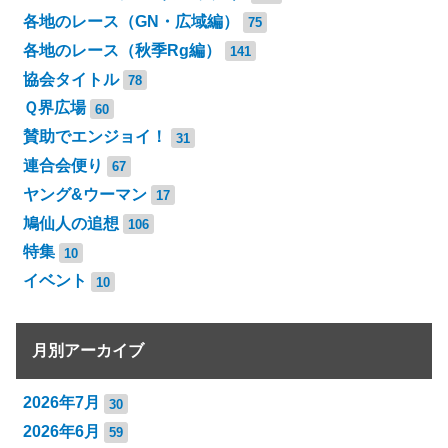
各地のレース（GN・広域編）
75
各地のレース（秋季Rg編）
141
協会タイトル
78
Ｑ界広場
60
賛助でエンジョイ！
31
連合会便り
67
ヤング&ウーマン
17
鳩仙人の追想
106
特集
10
イベント
10
月別アーカイブ
2026年7月
30
2026年6月
59