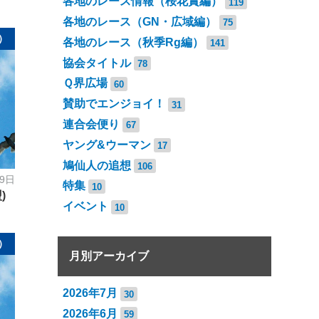
各地のレース情報（桜花賞編）
119
各地のレース（GN・広域編）
75
）
各地のレース（秋季Rg編）
141
協会タイトル
78
Ｑ界広場
60
賛助でエンジョイ！
31
連合会便り
67
ヤング&ウーマン
17
鳩仙人の追想
106
19日
特集
10
)
イベント
10
）
月別アーカイブ
2026年7月
30
2026年6月
59