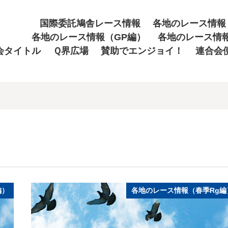
国際委託鳩舎レース情報
各地のレース情報
各地のレース情報（GP編）
各地のレース情
会タイトル
Ｑ界広場
賛助でエンジョイ！
連合会
編）
各地のレース情報（春季Rg編