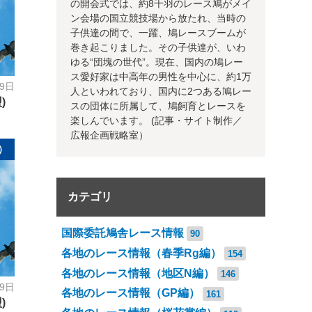
の開会式では、約8千羽のレース鳩がメイ
ン会場の国立競技場から放たれ、当時の
子供達の間で、一躍、鳩レースブームが
巻き起こりました。その子供達が、いわ
ゆる“団塊の世代”。現在、国内の鳩レー
ス愛好家は中高年の男性を中心に、約1万
19日
人といわれており、国内に2つある鳩レー
)
スの団体に所属して、鳩飼育とレースを
楽しんでいます。 (記事・サイト制作／
広報企画戦略室）
）
カテゴリ
国際委託鳩舎レース情報
90
各地のレース情報（春季Rg編）
154
各地のレース情報（地区N編）
146
19日
各地のレース情報（GP編）
161
)