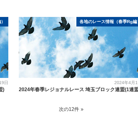
編）
各地のレース情報（春季Rg編
19日
2024年4月
盟)
2024年春季レジョナルレース 埼玉ブロック連盟(1連盟
次の12件