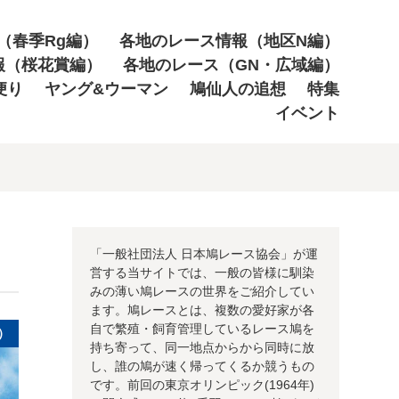
（春季Rg編）
各地のレース情報（地区N編）
報（桜花賞編）
各地のレース（GN・広域編）
便り
ヤング&ウーマン
鳩仙人の追想
特集
イベント
「一般社団法人 日本鳩レース協会」が運
営する当サイトでは、一般の皆様に馴染
みの薄い鳩レースの世界をご紹介してい
ます。鳩レースとは、複数の愛好家が各
自で繁殖・飼育管理しているレース鳩を
）
持ち寄って、同一地点からから同時に放
し、誰の鳩が速く帰ってくるか競うもの
です。前回の東京オリンピック(1964年)