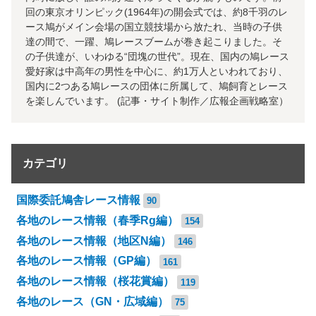
回の東京オリンピック(1964年)の開会式では、約8千羽のレ
ース鳩がメイン会場の国立競技場から放たれ、当時の子供
達の間で、一躍、鳩レースブームが巻き起こりました。そ
の子供達が、いわゆる“団塊の世代”。現在、国内の鳩レース
愛好家は中高年の男性を中心に、約1万人といわれており、
国内に2つある鳩レースの団体に所属して、鳩飼育とレース
を楽しんでいます。 (記事・サイト制作／広報企画戦略室）
カテゴリ
国際委託鳩舎レース情報
90
各地のレース情報（春季Rg編）
154
各地のレース情報（地区N編）
146
各地のレース情報（GP編）
161
各地のレース情報（桜花賞編）
119
各地のレース（GN・広域編）
75