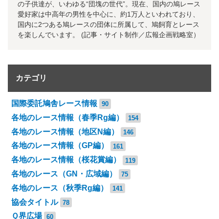
の子供達が、いわゆる“団塊の世代”。現在、国内の鳩レース
愛好家は中高年の男性を中心に、約1万人といわれており、
国内に2つある鳩レースの団体に所属して、鳩飼育とレース
を楽しんでいます。 (記事・サイト制作／広報企画戦略室）
カテゴリ
国際委託鳩舎レース情報
90
各地のレース情報（春季Rg編）
154
各地のレース情報（地区N編）
146
各地のレース情報（GP編）
161
各地のレース情報（桜花賞編）
119
各地のレース（GN・広域編）
75
各地のレース（秋季Rg編）
141
協会タイトル
78
Ｑ界広場
60