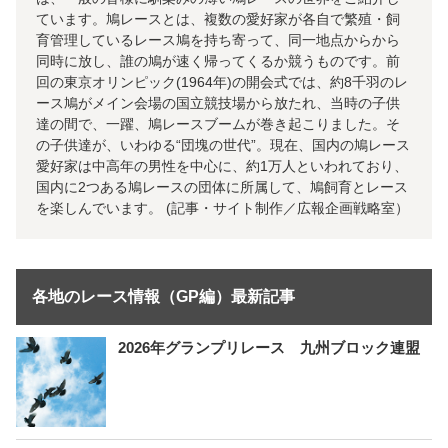
ています。鳩レースとは、複数の愛好家が各自で繁殖・飼
育管理しているレース鳩を持ち寄って、同一地点からから
同時に放し、誰の鳩が速く帰ってくるか競うものです。前
回の東京オリンピック(1964年)の開会式では、約8千羽のレ
ース鳩がメイン会場の国立競技場から放たれ、当時の子供
達の間で、一躍、鳩レースブームが巻き起こりました。そ
の子供達が、いわゆる“団塊の世代”。現在、国内の鳩レース
愛好家は中高年の男性を中心に、約1万人といわれており、
国内に2つある鳩レースの団体に所属して、鳩飼育とレース
を楽しんでいます。 (記事・サイト制作／広報企画戦略室）
各地のレース情報（GP編）最新記事
2026年グランプリレース 九州ブロック連盟