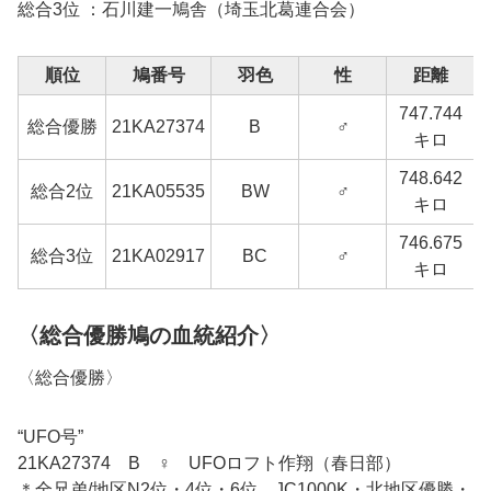
総合3位 ：石川建一鳩舎（埼玉北葛連合会）
順位
鳩番号
羽色
性
距離
747.744
総合優勝
21KA27374
B
♂
キロ
748.642
総合2位
21KA05535
BW
♂
キロ
746.675
総合3位
21KA02917
BC
♂
キロ
〈総合優勝鳩の血統紹介〉
〈総合優勝〉
“UFO号”
21KA27374 B ♀ UFOロフト作翔（春日部）
＊全兄弟/地区N2位・4位・6位、JC1000K・北地区優勝・