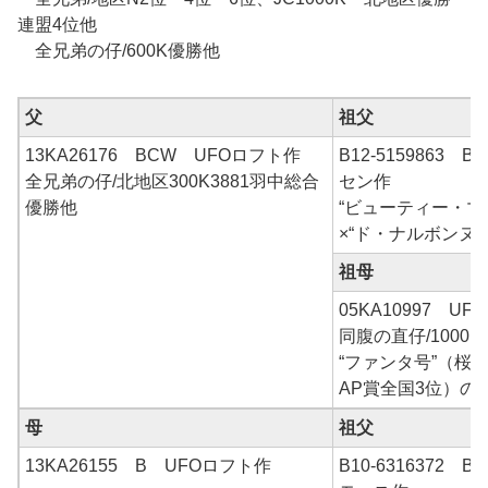
連盟4位他
全兄弟の仔/600K優勝他
父
祖父
13KA26176 BCW UFOロフト作
B12-5159863
全兄弟の仔/北地区300K3881羽中総合
セン作
優勝他
“ビューティー・マ
×“ド・ナルボンヌ”
祖母
05KA10997 U
同腹の直仔/1000
“ファンタ号”（桜
AP賞全国3位）の
母
祖父
13KA26155 B UFOロフト作
B10-6316372