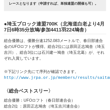
レースとなります（申請すれば、単独連盟の開催も可）。
●埼玉ブロック連盟700K（北海道白老より4月
7日6時35分放鳩/参加4411羽224鳩舎）
総合優勝は、優勝分速1252.083メートルで、春日部連合
会のUFOロフトが獲得。総合2位には原田正志鳩舎（埼玉
吉川）、総合3位には石川建一鳩舎（埼玉北葛）が、それ
ぞれ入賞しています。
※下記リンク先にて序列が確認できます。
http://www.jrpa.or.jp/members/results/saita
〈総合ベストスリー〉
総合優勝：UFOロフト（春日部連合会）
総合2位 ：原田正志鳩舎（埼玉吉川連合会）