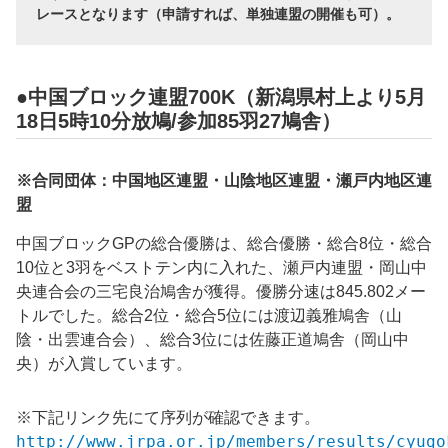
レースとなります（申請すれば、単独連盟の開催も可）。
●中国ブロック連盟700K（新潟県村上より5月
18日5時10分放鳩/参加85羽27鳩舎）
※合同団体：中国地区連盟・山陰地区連盟・瀬戸内地区連
盟
中国ブロックGPの総合優勝は、総合優勝・総合8位・総合
10位と3羽をベストテン内に入れた、瀬戸内連盟・岡山中
央連合会の三宅良治鳩舎が獲得。優勝分速は845.802メー
トルでした。総合2位・総合5位には渡辺義雅鳩舎（山
陰・出雲連合会）、総合3位には佐藤正道鳩舎（岡山中
央）が入賞しています。
※下記リンク先にて序列が確認できます。
http://www.jrpa.or.jp/members/results/cyugo