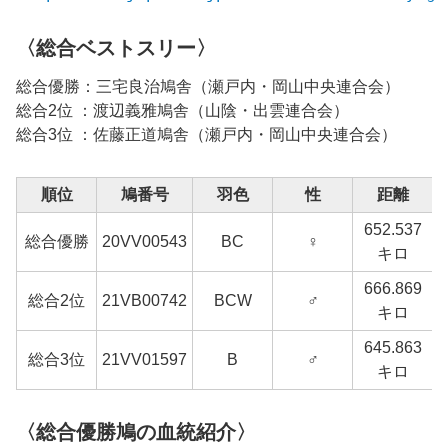
〈総合ベストスリー〉
総合優勝：三宅良治鳩舎（瀬戸内・岡山中央連合会）
総合2位 ：渡辺義雅鳩舎（山陰・出雲連合会）
総合3位 ：佐藤正道鳩舎（瀬戸内・岡山中央連合会）
順位
鳩番号
羽色
性
距離
652.537
総合優勝
20VV00543
BC
♀
キロ
666.869
総合2位
21VB00742
BCW
♂
キロ
645.863
総合3位
21VV01597
B
♂
キロ
〈総合優勝鳩の血統紹介〉