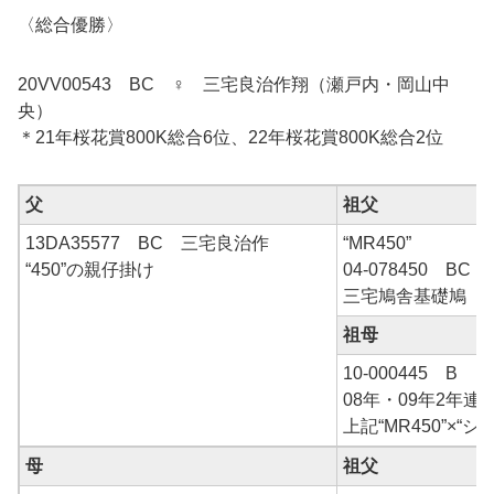
〈総合優勝〉
20VV00543 BC ♀ 三宅良治作翔（瀬戸内・岡山中
央）
＊21年桜花賞800K総合6位、22年桜花賞800K総合2位
父
祖父
13DA35577 BC 三宅良治作
“MR450”
“450”の親仔掛け
04-078450 BC
三宅鳩舎基礎鳩
祖母
10-000445 B
08年・09年2年連続
上記“MR450”×“
母
祖父