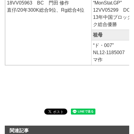
18VV05963 BC 門田 修作
“MonStat.GP”
直仔/20年300K総合9位、Rg総合4位
12VV05299 D
13年中国ブロック
ク総合優勝
祖母
“ド・007”
NL12-118500
マ作
関連記事