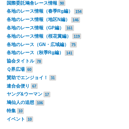
国際委託鳩舎レース情報
90
各地のレース情報（春季Rg編）
154
各地のレース情報（地区N編）
146
各地のレース情報（GP編）
161
各地のレース情報（桜花賞編）
119
各地のレース（GN・広域編）
75
各地のレース（秋季Rg編）
141
協会タイトル
78
Ｑ界広場
60
賛助でエンジョイ！
31
連合会便り
67
ヤング&ウーマン
17
鳩仙人の追想
106
特集
10
イベント
10