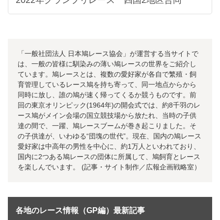
「一般社団法人 日本鳩レース協会」が運営する当サイトで
は、一般の皆様に馴染みの薄い鳩レースの世界をご紹介し
ています。鳩レースとは、複数の愛好家が各自で繁殖・飼
育管理しているレース鳩を持ち寄って、同一地点からから
同時に放し、誰の鳩が速く帰ってくるか競うものです。前
回の東京オリンピック(1964年)の開会式では、約8千羽のレ
ース鳩がメイン会場の国立競技場から放たれ、当時の子供
達の間で、一躍、鳩レースブームが巻き起こりました。そ
の子供達が、いわゆる“団塊の世代”。現在、国内の鳩レース
愛好家は中高年の男性を中心に、約1万人といわれており、
国内に2つある鳩レースの団体に所属して、鳩飼育とレース
を楽しんでいます。 (記事・サイト制作／広報企画戦略室）
各地のレース情報（GP編）最新記事