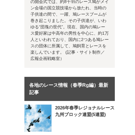
の開会式では、約8千羽のレース鳩がメイ
ン会場の国立競技場から放たれ、当時の
子供達の間で、一躍、鳩レースブームが
巻き起こりました。その子供達が、いわ
ゆる“団塊の世代”。現在、国内の鳩レー
ス愛好家は中高年の男性を中心に、約1万
人といわれており、国内に2つある鳩レー
スの団体に所属して、鳩飼育とレースを
楽しんでいます。 (記事・サイト制作／
広報企画戦略室）
各地のレース情報（春季Rg編）最新
記事
2026年春季レジョナルレース
九州ブロック連盟(5連盟)