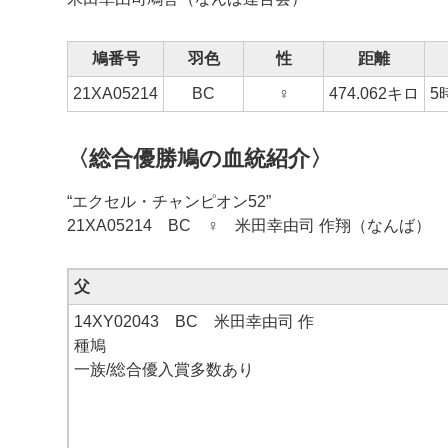
鳩番号
羽色
性
距離
21XA
05214
BC
♀
474.062
キロ
5
〈総合優勝鳩の血統紹介〉
“エクセル・チャンピオン52”
21XA05214 BC ♀ 米田幸由司 作翔（なんば）
父
14XY02043 BC 米田幸由司 作
種鳩
一族/総合優入賞多数あり