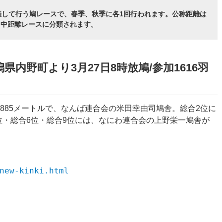
催して行う鳩レースで、春季、秋季に各1回行われます。公称距離は
短・中距離レースに分類されます。
潟県内野町より3月27日8時放鳩/参加1616羽
.885
メートルで、なんば連合会の米田幸由司鳩舎。総合2位に
位・総合6位・総合9位には、なにわ連合会の
上野栄一
鳩舎が
new-kinki.html