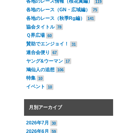
各地のレース情報（桜花賞編）
119
各地のレース（GN・広域編）
75
各地のレース（秋季Rg編）
141
協会タイトル
78
Ｑ界広場
60
賛助でエンジョイ！
31
連合会便り
67
ヤング&ウーマン
17
鳩仙人の追想
106
特集
10
イベント
10
月別アーカイブ
2026年7月
30
2026年6月
59