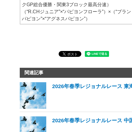
クGP総合優勝・関東3ブロック最高分速）
（“R.CHジュニア”×“パピヨンフローラ”）×（“ブラ
パピヨン”×“アグネスパピヨン”）
関連記事
2026年春季レジョナルレース 東
2026年春季レジョナルレース 中