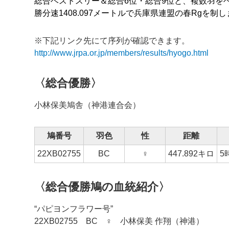
総合ベストスリー＆総合6位・総合9位と、複数羽を
勝分速
1408.097
メートルで兵庫県連盟の春Rgを制し
※下記リンク先にて序列が確認できます。
http://www.jrpa.or.jp/members/results/hyogo.html
〈総合優勝〉
小林保美鳩舎（神港連合会）
鳩番号
羽色
性
距離
22XB02755
BC
♀
447.892キロ
5
〈総合優勝鳩の血統紹介〉
“パピヨンフラワー号”
22XB02755 BC ♀ 小林保美 作翔（神港）