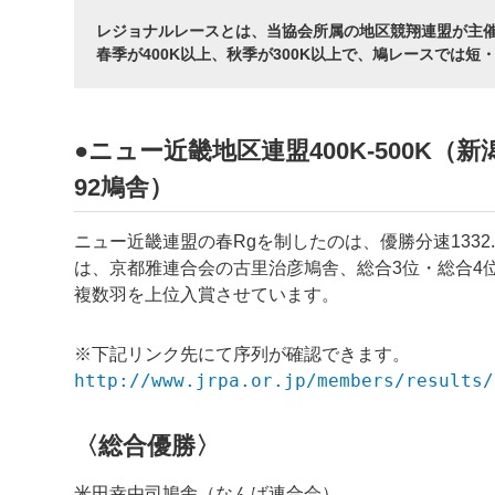
レジョナルレースとは、当協会所属の地区競翔連盟が主
春季が400K以上、秋季が300K以上で、鳩レースでは
●ニュー近畿地区連盟400K-500K（新
92鳩舎）
ニュー近畿連盟の春Rgを制したのは、優勝分速
1332
は、
京都雅
連合会の
古里治彦
鳩舎、総合3位・総合4
複数羽を上位入賞させています。
※下記リンク先にて序列が確認できます。
http://www.jrpa.or.jp/members/results/
〈総合優勝〉
米田幸由司鳩舎（なんば連合会）