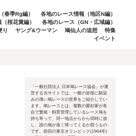
（春季Rg編）
各地のレース情報（地区N編）
報（桜花賞編）
各地のレース（GN・広域編）
便り
ヤング&ウーマン
鳩仙人の追想
特集
イベント
「一般社団法人 日本鳩レース協会」が運
営する当サイトでは、一般の皆様に馴染
みの薄い鳩レースの世界をご紹介してい
ます。鳩レースとは、複数の愛好家が各
自で繁殖・飼育管理しているレース鳩を
持ち寄って、同一地点からから同時に放
し、誰の鳩が速く帰ってくるか競うもの
です。前回の東京オリンピック(1964年)