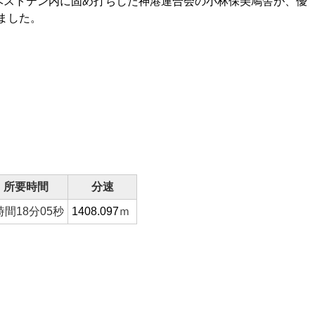
ベストテン内に固め打ちした神港連合会の小林保美鳩舎が、優
ました。
所要時間
分速
時間18分05秒
1408.097
ｍ