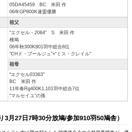
05DA45459 BC 米田 作
06年GP800K連盟優勝
祖父
“エクセル・2064” S 米田 作
種鳩
06年秋300K801羽中総合8位
“CHド・ブールジュ”×“ミス・クレイル”
祖母
“エクセル03363”
BC 米田 作
11年春Rg400K1,101羽中総合7位
“マルセイユ”の孫
3月27日7時30分放鳩/参加910羽50鳩舎）