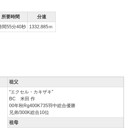
所要時間
分速
時間55分40秒
1332.885
ｍ
祖父
“エクセル・カキザキ”
BC 米田 作
00年秋Rg400K735羽中総合優勝
兄弟/300K総合10位
祖母