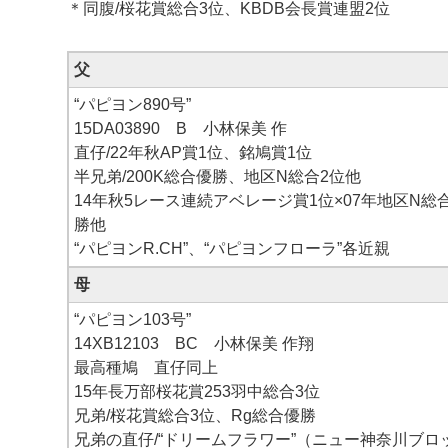
＊同腹/桜花賞総合3位、KBDB会長賞連盟2位
父
“パピヨン890号”
15DA03890 B 小林保美 作
直仔/22年秋AP賞1位、銘鳩賞1位
半兄弟/200K総合優勝、地区N総合2位他
14年秋5レース連続アベレージ賞1位×07年地区N総
勝他
“パピヨンR.CH”、“パピヨンフローラ”各近親
母
“パピヨン103号”
14XB12103 BC 小林保美 作翔
最高種鳩 直仔同上
15年長万部桜花賞253羽中総合3位
兄弟/桜花賞総合3位、Rg総合優勝
兄弟の直仔/“ドリームフラワー”（ニュー神奈川ブロ