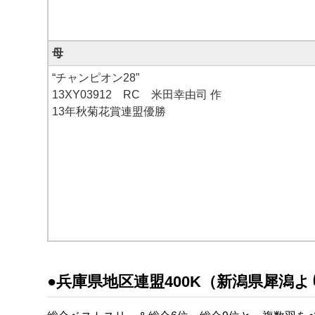
母
“チャンピオン28”
13XY03912 RC 米田幸由司 作
13年秋菊花賞連盟優勝
●兵庫県地区連盟400K（新潟県犀潟より