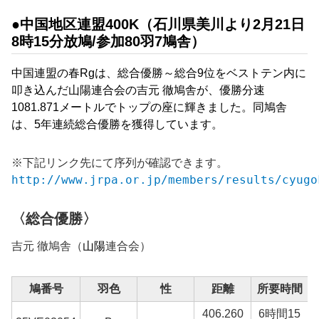
●中国地区連盟400K（石川県美川より2月21日
8時15分放鳩/参加80羽7鳩舎）
中国連盟の春Rgは、総合優勝～総合9位をベストテン内に
叩き込んだ山陽連合会の吉元 徹鳩舎が、優勝分速
1081.871
メートルでトップの座に輝きました。同鳩舎
は、5年連続総合優勝を獲得しています。
※下記リンク先にて序列が確認できます。
http://www.jrpa.or.jp/members/results/cyugo
〈総合優勝〉
吉元 徹鳩舎（
山陽
連合会）
鳩番号
羽色
性
距離
所要時間
406.260
6時間15