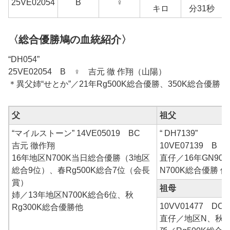
25
VE02054
B
♀
1
キロ
分31秒
〈総合優勝鳩の血統紹介〉
“DH054”
25VE02054 B ♀ 吉元 徹 作翔（山陽）
＊異父姉“せとか”／21年Rg500K総合優勝、350K総合優勝
父
祖父
“マイルストーン” 14VE05019 BC
“ DH7139”
吉元 徹作翔
10VE07139 B
16年地区N700K当日総合優勝（3地区
直仔／16年GN90
総合9位）、春Rg500K総合7位（会長
N700K総合優勝 他
賞）
祖母
姉／13年地区N700K総合6位、秋
10VV01477 D
Rg300K総合優勝他
直仔／地区N、秋R