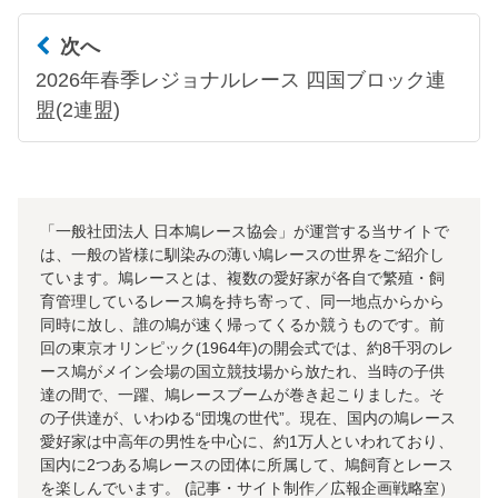
次へ
2026年春季レジョナルレース 四国ブロック連
盟(2連盟)
「一般社団法人 日本鳩レース協会」が運営する当サイトで
は、一般の皆様に馴染みの薄い鳩レースの世界をご紹介し
ています。鳩レースとは、複数の愛好家が各自で繁殖・飼
育管理しているレース鳩を持ち寄って、同一地点からから
同時に放し、誰の鳩が速く帰ってくるか競うものです。前
回の東京オリンピック(1964年)の開会式では、約8千羽のレ
ース鳩がメイン会場の国立競技場から放たれ、当時の子供
達の間で、一躍、鳩レースブームが巻き起こりました。そ
の子供達が、いわゆる“団塊の世代”。現在、国内の鳩レース
愛好家は中高年の男性を中心に、約1万人といわれており、
国内に2つある鳩レースの団体に所属して、鳩飼育とレース
を楽しんでいます。 (記事・サイト制作／広報企画戦略室）