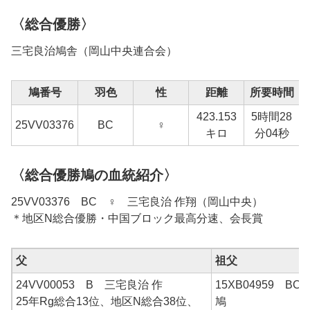
〈総合優勝〉
三宅良治
鳩舎（
岡山中央
連合会）
鳩番号
羽色
性
距離
所要時間
423.153
5時間28
25
VV03376
BC
♀
1
キロ
分04秒
〈総合優勝鳩の血統紹介〉
25VV03376 BC ♀ 三宅良治 作翔（岡山中央）
＊地区N総合優勝・中国ブロック最高分速、会長賞
父
祖父
24VV00053 B 三宅良治 作
15XB04959 B
25年Rg総合13位、地区N総合38位、
鳩