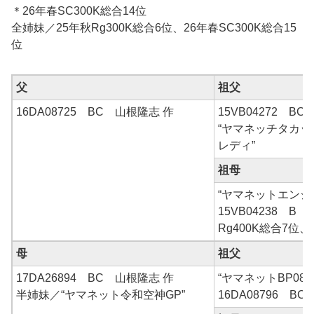
＊26年春SC300K総合14位
全姉妹／25年秋Rg300K総合6位、26年春SC300K総合15
位
父
祖父
16DA08725 BC 山根隆志 作
15VB04272 BC
“ヤマネッチタカッ
レディ”
祖母
“ヤマネットエンジ
15VB04238 B 
Rg400K総合7位、
母
祖父
17DA26894 BC 山根隆志 作
“ヤマネットBP0879
半姉妹／“ヤマネット令和空神GP”
16DA08796 BC