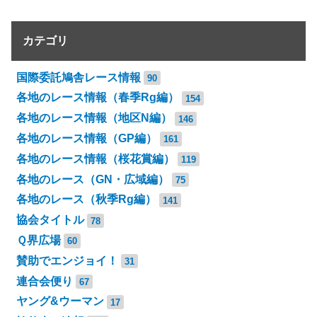
カテゴリ
国際委託鳩舎レース情報
90
各地のレース情報（春季Rg編）
154
各地のレース情報（地区N編）
146
各地のレース情報（GP編）
161
各地のレース情報（桜花賞編）
119
各地のレース（GN・広域編）
75
各地のレース（秋季Rg編）
141
協会タイトル
78
Ｑ界広場
60
賛助でエンジョイ！
31
連合会便り
67
ヤング&ウーマン
17