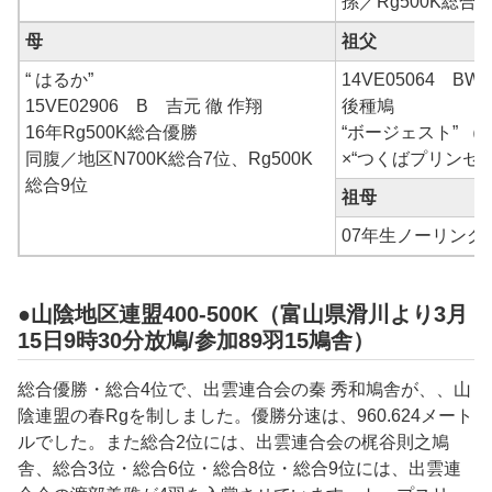
孫／Rg500K総合
母
祖父
“ はるか”
14VE05064 B
15VE02906 B 吉元 徹 作翔
後種鳩
16年Rg500K総合優勝
“ボージェスト” （
同腹／地区N700K総合7位、Rg500K
×“つくばプリンセ
総合9位
祖母
07年生ノーリング
●山陰地区連盟400-500K（富山県滑川より3月
15日9時30分放鳩/参加89羽15鳩舎）
総合優勝・総合4位で、出雲
連合会の
秦 秀和
鳩舎が、、山
陰連盟の春Rgを制しました。優勝分速は、
960.624
メート
ルでした。また総合2位には、出雲連合会の
梶谷則之
鳩
舎、総合3位・総合6位・総合8位・総合9位には、出雲連