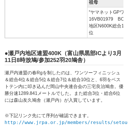
祖母
“ヤマネットGPワ
16VB01979 B
地区N600K総合10
位
●瀬戸内地区連盟400K（富山県黒部ICより3月
11日8時放鳩/参加252羽20鳩舎）
瀬戸内連盟の春Rgを制したのは、ワンツーフィニッシュ
＆総合4位＆総合5位＆総合7位＆総合10位と、6羽をベス
トテン内に叩き込んだ
岡山中央
連合会の
三宅良治鳩舎
。優
勝分速
1289.841
メートルでした。また総合3位・総合6位
には
森山友久
鳩舎（
瀬戸内
）が入賞しています。
※下記リンク先にて序列が確認できます。
http://www.jrpa.or.jp/members/results/setou