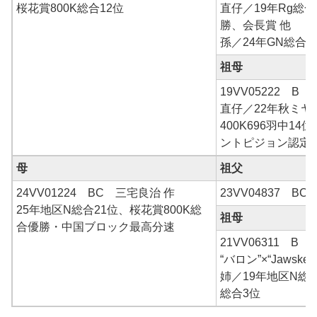
桜花賞800K総合12位
直仔／19年Rg総
勝、会長賞 他
孫／24年GN総合
祖母
19VV05222 B 
直仔／22年秋ミヤ
400K696羽中1
ントピジョン認定他
母
祖父
24VV01224 BC 三宅良治 作
23VV04837 BC
25年地区N総合21位、桜花賞800K総
祖母
合優勝・中国ブロック最高分速
21VV06311 
“バロン”×“Jawske-1
姉／19年地区N総合
総合3位