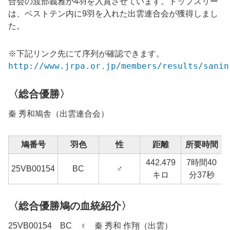
合会の
渡部義雅が4
羽を入賞させています。トップスリー
は、ベストテン内に9羽を入れた出雲連合会が獲得しまし
た。
※下記リンク先にて序列が確認できます。
http://www.jrpa.or.jp/members/results/sanin
〈総合優勝〉
秦 秀和
鳩舎（
出雲
連合会）
鳩番号
羽色
性
距離
所要時間
442.479
7時間40
25
VB00154
BC
♂
9
キロ
分37秒
〈総合優勝鳩の血統紹介〉
25VB00154 BC ♀ 秦 秀和 作翔（出雲）