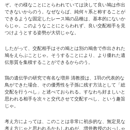
ぞ。その様なことにとらわれていては決して良い鳩は作出
できないからのう。なぜならば、純何々系と称することが
できるような固定したレース鳩の品種は、基本的にないか
らじゃ。このようなことにとらわれず、良い交配相手を見
つけようとする姿勢が大切じゃな。
したがって、交配相手はその鳩とは別の鳩舎で作出された
鳩をえらぶことじゃ。そうすることにより、より優れた遺
伝形質を集積することができるからのう。
鶏の遺伝学の研究で有名な増井 清教授は、1羽の代表的な
鳥ができた場合、その優秀性を子孫に残す方法として「総
交配を行うべし」と述べておられる。すなわち好ましいと
思われる相手を次々と交代させて交配すべし、という趣旨
じゃ。
考え方によっては、このことは非常に初歩的な、無定見な
考え方じゃと思われるかもしれぬが、増井教授のおっしゃ