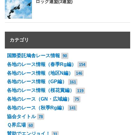
ロック連盟(3連盟)
カテゴリ
国際委託鳩舎レース情報
90
各地のレース情報（春季Rg編）
154
各地のレース情報（地区N編）
146
各地のレース情報（GP編）
161
各地のレース情報（桜花賞編）
119
各地のレース（GN・広域編）
75
各地のレース（秋季Rg編）
141
協会タイトル
78
Ｑ界広場
60
賛助でエンジョイ！
31