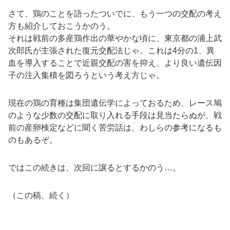
さて、鶏のことを語ったついでに、もう一つの交配の考え
方も紹介しておこうかのう。
それは戦前の多産鶏作出の華やかな頃に、東京都の浦上武
次郎氏が主張された復元交配法じゃ。これは4分の1、異
血を導入することで近親交配の害を抑え、より良い遺伝因
子の注入集積を図ろうという考え方じゃ。
現在の鶏の育種は集団遺伝学によっておるため、レース鳩
のような少数の交配に取り入れる手段は見当たらぬが、戦
前の産卵検定などに聞く苦労話は、わしらの参考になるも
のもあるぞ。
ではこの続きは、次回に譲るとするかのう…。
（この稿、続く）