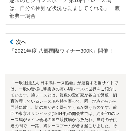
趣味のピジョンスポーツ 第16回「レース鳩
は、自分の困難な状況を励ましてくれる」 渡
部典一鳩舎
次へ
「2021年度 八郷国際ウィナー300K」開催！
「一般社団法人 日本鳩レース協会」が運営する当サイトで
は、一般の皆様に馴染みの薄い鳩レースの世界をご紹介し
ています。鳩レースとは、複数の愛好家が各自で繁殖・飼
育管理しているレース鳩を持ち寄って、同一地点からから
同時に放し、誰の鳩が速く帰ってくるか競うものです。前
回の東京オリンピック(1964年)の開会式では、約8千羽のレ
ース鳩がメイン会場の国立競技場から放たれ、当時の子供
達の間で、一躍、鳩レースブームが巻き起こりました。そ