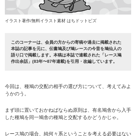
イラスト著作/無料イラスト素材 はちドットビズ
このコーナーは、会員の方からの寄稿や過去に掲載された
本誌の記事を元に、伝書鳩及び鳩レースの今昔を鳩仙人の
語り口で掲載します。本稿は本誌で連載された「レース鳩
作出余話」(83年〜87年連載)を引用・改編しています。
今回は、種鳩の交配の相手の選び方について、考えてみよ
うかのう。
まず頭に置いておかねばならぬ原則は、有名鳩舎から入手
した種鳩を同一鳩舎の種鳩と交配するかどうかじゃ。
レース鳩の場合、純何々系ということを考える必要はない