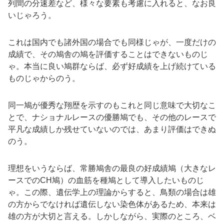
列間の分速差など、様々な要素も考慮に入れると、なお良
いじゃろう。
これは国内でも諸外国の場合でも同様じゃが、一度だけの
成績で、その鳩舎の鳩を評価することはできないものじ
ゃ。本当に良い鳩群ならば、必ず好成績を上げ続けている
ものじゃからのう。
同一鳩が優秀な翔歴を示すのもこれと同じ意味で大切なこ
とで、ナショナルレースの優勝鳩でも、その他のレースで
平凡な成績しか残せていないのでは、あまり評価はできぬ
のう。
理想をいうならば、常勝鳩舎の最良の好成績鳩（大きなレ
ースでのCH鳩）の血筋を種鳩として導入したいものじ
ゃ。この際、遺伝学上の理論からすると、鳥類の場合は雄
の方からでなければ遺伝しない染色体があるため、本来は
雄の方が大切と言える。しかしながら、実際のところ、ベ