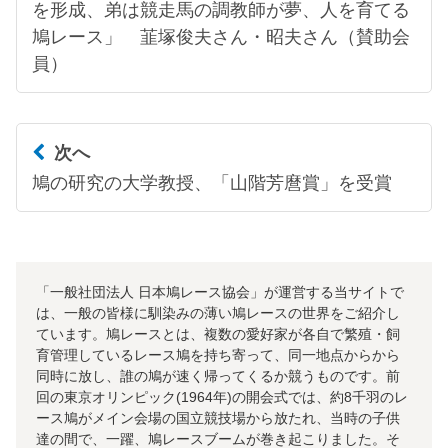
を形成、弟は競走馬の調教師が夢、人を育てる
鳩レース」 韮塚俊夫さん・昭夫さん（賛助会
員）
次へ
鳩の研究の大学教授、「山階芳麿賞」を受賞
「一般社団法人 日本鳩レース協会」が運営する当サイトで
は、一般の皆様に馴染みの薄い鳩レースの世界をご紹介し
ています。鳩レースとは、複数の愛好家が各自で繁殖・飼
育管理しているレース鳩を持ち寄って、同一地点からから
同時に放し、誰の鳩が速く帰ってくるか競うものです。前
回の東京オリンピック(1964年)の開会式では、約8千羽のレ
ース鳩がメイン会場の国立競技場から放たれ、当時の子供
達の間で、一躍、鳩レースブームが巻き起こりました。そ