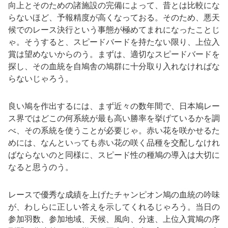
向上とそのための諸施設の完備によって、昔とは比較にな
らないほど、予報精度が高くなっておる。そのため、悪天
候でのレース決行という事態が極めてまれになったことじ
ゃ。そうすると、スピードバードを持たない限り、上位入
賞は望めないからのう。まずは、適切なスピードバードを
探し、その血統を自鳩舎の鳩群に十分取り入れなければな
らないじゃろう。
良い鳩を作出するには、まず近々の数年間で、日本鳩レー
ス界ではどこの何系統が最も高い勝率を挙げているかを調
べ、その系統を使うことが必要じゃ。赤い花を咲かせるた
めには、なんといっても赤い花の咲く品種を交配しなけれ
ばならないのと同様に、スピード性の種鳩の導入は大切に
なると思うのう。
レースで優秀な成績を上げたチャンピオン鳩の血統の吟味
が、わしらに正しい答えを示してくれるじゃろう。当日の
参加羽数、参加地域、天候、風向、分速、上位入賞鳩の序