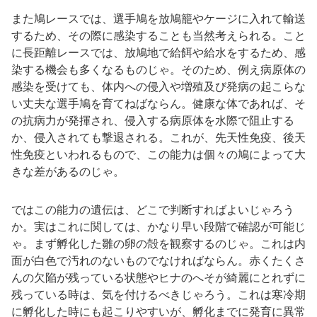
また鳩レースでは、選手鳩を放鳩籠やケージに入れて輸送
するため、その際に感染することも当然考えられる。こと
に長距離レースでは、放鳩地で給餌や給水をするため、感
染する機会も多くなるものじゃ。そのため、例え病原体の
感染を受けても、体内への侵入や増殖及び発病の起こらな
い丈夫な選手鳩を育てねばならん。健康な体であれば、そ
の抗病力が発揮され、侵入する病原体を水際で阻止する
か、侵入されても撃退される。これが、先天性免疫、後天
性免疫といわれるもので、この能力は個々の鳩によって大
きな差があるのじゃ。
ではこの能力の遺伝は、どこで判断すればよいじゃろう
か。実はこれに関しては、かなり早い段階で確認が可能じ
ゃ。まず孵化した雛の卵の殻を観察するのじゃ。これは内
面が白色で汚れのないものでなければならん。赤くたくさ
んの欠陥が残っている状態やヒナのへそが綺麗にとれずに
残っている時は、気を付けるべきじゃろう。これは寒冷期
に孵化した時にも起こりやすいが、孵化までに発育に異常