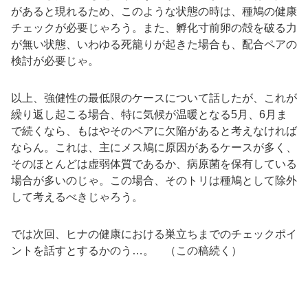
があると現れるため、このような状態の時は、種鳩の健康
チェックが必要じゃろう。また、孵化寸前卵の殻を破る力
が無い状態、いわゆる死籠りが起きた場合も、配合ペアの
検討が必要じゃ。
以上、強健性の最低限のケースについて話したが、これが
繰り返し起こる場合、特に気候が温暖となる5月、6月ま
で続くなら、もはやそのペアに欠陥があると考えなければ
ならん。これは、主にメス鳩に原因があるケースが多く、
そのほとんどは虚弱体質であるか、病原菌を保有している
場合が多いのじゃ。この場合、そのトリは種鳩として除外
して考えるべきじゃろう。
では次回、ヒナの健康における巣立ちまでのチェックポイ
ントを話すとするかのう…。 （この稿続く）