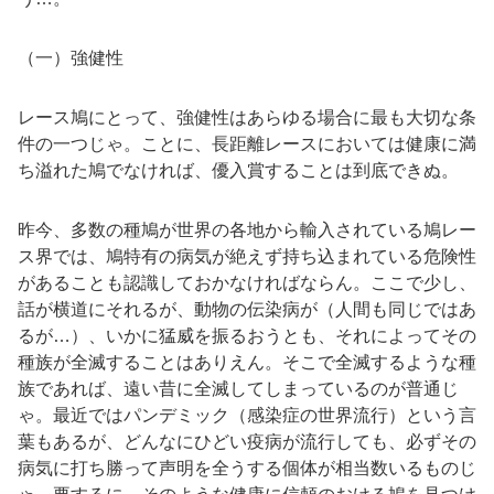
（一）強健性
レース鳩にとって、強健性はあらゆる場合に最も大切な条
件の一つじゃ。ことに、長距離レースにおいては健康に満
ち溢れた鳩でなければ、優入賞することは到底できぬ。
昨今、多数の種鳩が世界の各地から輸入されている鳩レー
ス界では、鳩特有の病気が絶えず持ち込まれている危険性
があることも認識しておかなければならん。ここで少し、
話が横道にそれるが、動物の伝染病が（人間も同じではあ
るが…）、いかに猛威を振るおうとも、それによってその
種族が全滅することはありえん。そこで全滅するような種
族であれば、遠い昔に全滅してしまっているのが普通じ
ゃ。最近ではパンデミック（感染症の世界流行）という言
葉もあるが、どんなにひどい疫病が流行しても、必ずその
病気に打ち勝って声明を全うする個体が相当数いるものじ