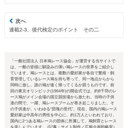
次へ
連載2-3、後代検定のポイント その二
「一般社団法人 日本鳩レース協会」が運営する当サイトで
は、一般の皆様に馴染みの薄い鳩レースの世界をご紹介し
ています。鳩レースとは、複数の愛好家が各自で繁殖・飼
育管理しているレース鳩を持ち寄って、同一地点からから
同時に放し、誰の鳩が速く帰ってくるか競うものです。前
回の東京オリンピック(1964年)の開会式では、約8千羽のレ
ース鳩がメイン会場の国立競技場から放たれ、当時の子供
達の間で、一躍、鳩レースブームが巻き起こりました。そ
の子供達が、いわゆる“団塊の世代”。現在、国内の鳩レース
愛好家は中高年の男性を中心に、約1万人といわれており、
国内に2つある鳩レースの団体に所属して、鳩飼育とレース
を楽しんでいます。 (記事・サイト制作／広報企画戦略室）