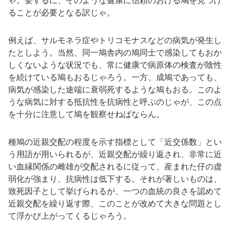
ゃ。要するに、そのような健康に信頼のおける鳩を見つけ
ることが必要となる訳じゃ。
例えば、サルモネラ症やトリコモナスなどの病気が発生し
たとしよう。当然、同一鳩舎内の鳩同士で感染してもおか
しくないような状況でも、常に健康で病原体の検査が陰性
を続けている鳩もおるじゃろう。一方、成鳩であっても、
病気が感染した途端に衰弱死するような鳩もおる。このよ
うな病気に対する抵抗性を抗病性と呼ぶのじゃが、この点
を十分に注意して鳩を観察せねばならん。
種鳩の近親交配の程度を示す指標として「近交係数」とい
う用語が用いられるが、近親交配が繰り返され、非常に近
い血縁関係の雌雄が交配されるに従って、産まれた仔の虚
弱化が強まり、抗病性は低下する。それが著しいものは、
致死因子として挙げられるが、一つの血統の良さを認めて
近親交配を繰り返す際、このことが改めて大きな問題とし
て浮かび上がってくるじゃろう。