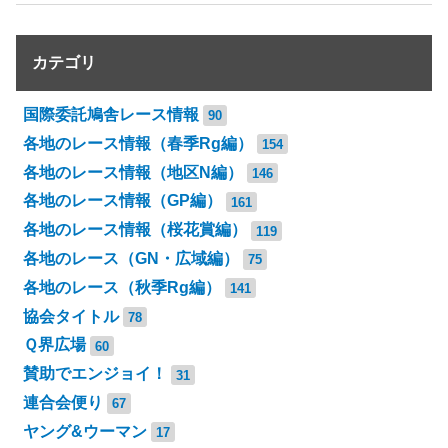
カテゴリ
国際委託鳩舎レース情報
90
各地のレース情報（春季Rg編）
154
各地のレース情報（地区N編）
146
各地のレース情報（GP編）
161
各地のレース情報（桜花賞編）
119
各地のレース（GN・広域編）
75
各地のレース（秋季Rg編）
141
協会タイトル
78
Ｑ界広場
60
賛助でエンジョイ！
31
連合会便り
67
ヤング&ウーマン
17