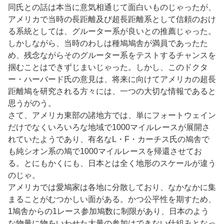
同氏との話は本当に意気相通じて面白いものじゃったが、
アメリカで当時の長距離及び超長距離系として信頼のおけ
る系統としては、グルーター系が良いとの推薦じゃった。
しかしながら、当時のわしは種鳩鳩舎が満員であったた
め、残念ながらそのグルーター系をテストするチャンスを
掴むことはできずじまいじゃった。しかし、このドクタ
ー・ハーバード氏の意見は、将来に向けてアメリカの超長
距離鳩を研究される方々には、一つの大切な情報であると
思うがのう。
さて、アメリカ東部の諸地方では、単にフォートウェイン
だけでなくいろいろな地域で1000マイルレースが展開さ
れていたようであり、有名なL・F・カーチス氏の鳩舎で
も純シオン系の鳩で1000マイルレースを帰還させてお
る。とにもかくにも、日本とは全く地形のスケールが違う
のじゃ。
アメリカでは愛鳩家は各地に分散しており、なかなかに集
まることがむつかしい面がある。かつ公平性を期すため、
1鳩舎からの1レース参加鳩数に制限があり、日本のよう
な物量に物をいわせた大量の参加はできない仕組みとなっ