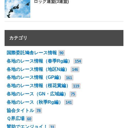
ロック連盟(3連盟)
カテゴリ
国際委託鳩舎レース情報
90
各地のレース情報（春季Rg編）
154
各地のレース情報（地区N編）
146
各地のレース情報（GP編）
161
各地のレース情報（桜花賞編）
119
各地のレース（GN・広域編）
75
各地のレース（秋季Rg編）
141
協会タイトル
78
Ｑ界広場
60
賛助でエンジョイ！
31