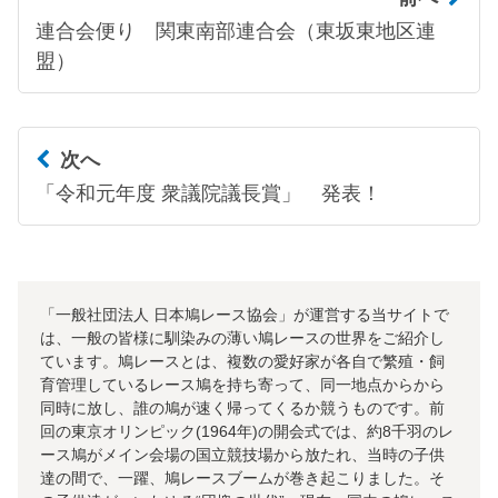
連合会便り 関東南部連合会（東坂東地区連
盟）
次へ
「令和元年度 衆議院議長賞」 発表！
「一般社団法人 日本鳩レース協会」が運営する当サイトで
は、一般の皆様に馴染みの薄い鳩レースの世界をご紹介し
ています。鳩レースとは、複数の愛好家が各自で繁殖・飼
育管理しているレース鳩を持ち寄って、同一地点からから
同時に放し、誰の鳩が速く帰ってくるか競うものです。前
回の東京オリンピック(1964年)の開会式では、約8千羽のレ
ース鳩がメイン会場の国立競技場から放たれ、当時の子供
達の間で、一躍、鳩レースブームが巻き起こりました。そ