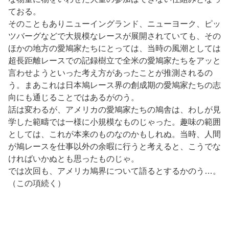
ておる。
そのこともありニューイングランド、ニューヨーク、ピッ
ツバーグなどで大規模なレースが展開されていても、その
ほかの地方の愛鳩家たちにとっては、当時の風潮としては
超長距離レースでの記録樹立で全米の愛鳩家たちをアッと
言わせようといった考え方があったことが推測されるの
う。まあこれは日本鳩レース界の創成期の愛鳩家たちの志
向にも通じることではあるがのう。
話は変わるが、アメリカの愛鳩家たちの鳩舎は、わしが見
学した範疇では一様に小規模なものじゃった。趣味の範囲
としては、これが本来のものなのかもしれぬ。当時、人間
が鳩レースを仕事以外の余暇に行うと考えると、こうでな
ければいかぬとも思ったものじゃ。
では次回も、アメリカ鳩界について語るとするかのう…。
（この項続く）