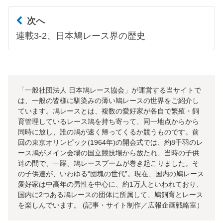
次へ
連載3-2、日本鳩レース界の歴史
「一般社団法人 日本鳩レース協会」が運営する当サイトで
は、一般の皆様に馴染みの薄い鳩レースの世界をご紹介し
ています。鳩レースとは、複数の愛好家が各自で繁殖・飼
育管理しているレース鳩を持ち寄って、同一地点からから
同時に放し、誰の鳩が速く帰ってくるか競うものです。前
回の東京オリンピック(1964年)の開会式では、約8千羽のレ
ース鳩がメイン会場の国立競技場から放たれ、当時の子供
達の間で、一躍、鳩レースブームが巻き起こりました。そ
の子供達が、いわゆる“団塊の世代”。現在、国内の鳩レース
愛好家は中高年の男性を中心に、約1万人といわれており、
国内に2つある鳩レースの団体に所属して、鳩飼育とレース
を楽しんでいます。 (記事・サイト制作／広報企画戦略室）