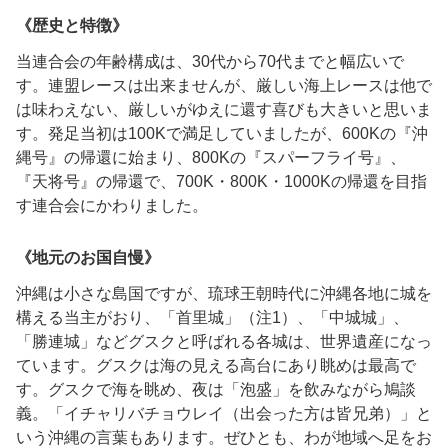
《歴史と特徴》
当連合会の年齢構成は、
30
代から
70
代までと幅広いで
す。連盟レースは出来ませんが、厳しい海上レースは他で
は味わえない、厳しいがゆえに還す喜びも大きいと思いま
す。発足当初は
100K
で満足していましたが、
600K
の『沖
縄号』の帰還に始まり、
800K
の『スパーフライ号』、
『天将号』の帰還で、
700K
・
800K
・
1000K
の帰還を目指
す連合会にかわりました。
《地元のお国自慢》
沖縄は小さな島国ですが、琉球王朝時代に沖縄各地に城を
構える当主がおり、「首里城」（注
1
）、「中城城」、
「勝連城」などグスクと呼ばれる各城は、世界遺産になっ
ています。グスクは海の見える高台にあり眺めは最高で
す。グスクで海を眺め、夜は「泡盛」を飲みながら鳩談
義。「イチャリバチョウレイ（出会った方は皆兄弟）」と
いう沖縄の言葉もあります。ぜひとも、わが地域へ足をお