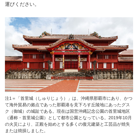
運びください。
注1＝「首里城（しゅりじょう）」は、沖縄県那覇市にあり、かつ
て海外貿易の拠点であった那覇港を見下ろす丘陵地にあったグス
ク（御城）の城趾である。現在は国営沖縄記念公園の首里城地区
（通称・首里城公園）として都市公園となっている。2019年10月
の火災により、正殿を始めとする多くの復元建築と工芸品が焼失
または焼損しました。