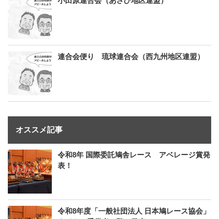
小田原連合会（あさひ地区連盟）
連合会便り 琉球連合会（西九州地区連盟）
オススメ記事
令和8年 国際委託鳩舎レース アベレージ賞発
表！
令和8年度「一般社団法人 日本鳩レース協会」