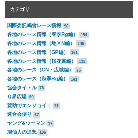
カテゴリ
国際委託鳩舎レース情報
90
各地のレース情報（春季Rg編）
154
各地のレース情報（地区N編）
146
各地のレース情報（GP編）
161
各地のレース情報（桜花賞編）
119
各地のレース（GN・広域編）
75
各地のレース（秋季Rg編）
141
協会タイトル
78
Ｑ界広場
60
賛助でエンジョイ！
31
連合会便り
67
ヤング&ウーマン
17
鳩仙人の追想
106