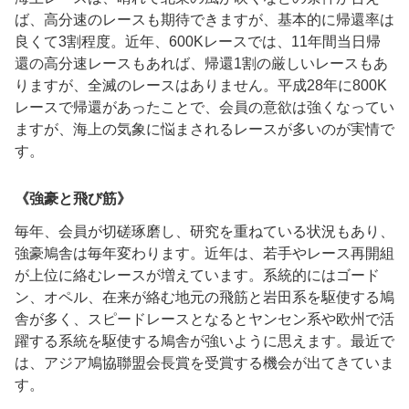
ば、高分速のレースも期待できますが、基本的に帰還率は
良くて
3
割程度。近年、
600K
レースでは、
11
年間当日帰
還の高分速レースもあれば、帰還
1
割の厳しいレースもあ
りますが、全滅のレースはありません。平成
28
年に
800K
レースで帰還があったことで、会員の意欲は強くなってい
ますが、海上の気象に悩まされるレースが多いのが実情で
す。
《強豪と飛び筋》
毎年、会員が切磋琢磨し、研究を重ねている状況もあり、
強豪鳩舎は毎年変わります。近年は、若手やレース再開組
が上位に絡むレースが増えています。系統的にはゴード
ン、オペル、在来が絡む地元の飛筋と岩田系を駆使する鳩
舎が多く、スピードレースとなるとヤンセン系や欧州で活
躍する系統を駆使する鳩舎が強いように思えます。最近で
は、アジア鳩協聯盟会長賞を受賞する機会が出てきていま
す。