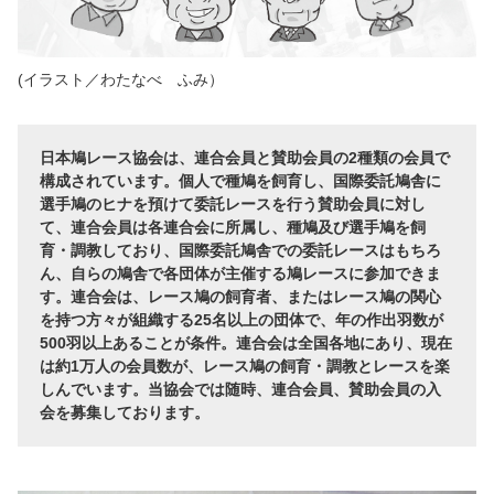
(イラスト／わたなべ ふみ）
日本鳩レース協会は、連合会員と賛助会員の2種類の会員で
構成されています。個人で種鳩を飼育し、国際委託鳩舎に
選手鳩のヒナを預けて委託レースを行う賛助会員に対し
て、連合会員は各連合会に所属し、種鳩及び選手鳩を飼
育・調教しており、国際委託鳩舎での委託レースはもちろ
ん、自らの鳩舎で各団体が主催する鳩レースに参加できま
す。連合会は、レース鳩の飼育者、またはレース鳩の関心
を持つ方々が組織する25名以上の団体で、年の作出羽数が
500羽以上あることが条件。連合会は全国各地にあり、現在
は約1万人の会員数が、レース鳩の飼育・調教とレースを楽
しんでいます。当協会では随時、連合会員、賛助会員の入
会を募集しております。