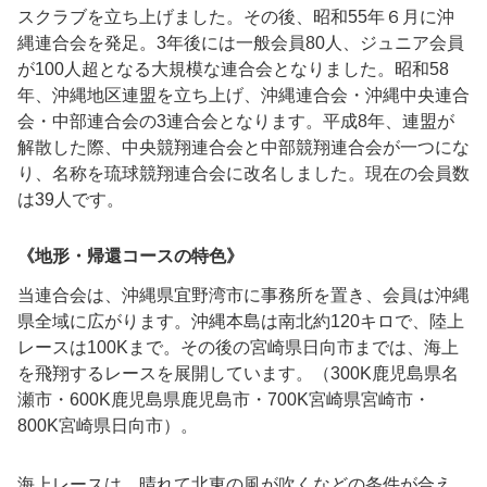
スクラブを立ち上げました。その後、昭和
55
年６月に沖
縄連合会を発足。
3
年後には一般会員
80
人、ジュニア会員
が
100
人超となる大規模な連合会となりました。昭和
58
年、沖縄地区連盟を立ち上げ、沖縄連合会・沖縄中央連合
会・中部連合会の
3
連合会となります。平成
8
年、連盟が
解散した際、中央競翔連合会と中部競翔連合会が一つにな
り、名称を琉球競翔連合会に改名しました。現在の会員数
は
39
人です。
《地形・帰還コースの特色》
当連合会は、沖縄県宜野湾市に事務所を置き、会員は沖縄
県全域に広がります。沖縄本島は南北約
120
キロで、陸上
レースは
100K
まで。その後の宮崎県日向市までは、海上
を飛翔するレースを展開しています。（
300K
鹿児島県名
瀬市・
600K
鹿児島県鹿児島市・
700K
宮崎県宮崎市・
800K
宮崎県日向市）。
海上レースは、晴れて北東の風が吹くなどの条件が合え