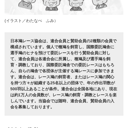
(イラスト／わたなべ ふみ）
日本鳩レース協会は、連合会員と賛助会員の2種類の会員で
構成されています。個人で種鳩を飼育し、国際委託鳩舎に
選手鳩のヒナを預けて委託レースを行う賛助会員に対し
て、連合会員は各連合会に所属し、種鳩及び選手鳩を飼
育・調教しており、国際委託鳩舎での委託レースはもちろ
ん、自らの鳩舎で各団体が主催する鳩レースに参加できま
す。連合会は、レース鳩の飼育者、またはレース鳩の関心
を持つ方々が組織する25名以上の団体で、年の作出羽数が
500羽以上あることが条件。連合会は全国各地にあり、現在
は約1万人の会員数が、レース鳩の飼育・調教とレースを楽
しんでいます。当協会では随時、連合会員、賛助会員の入
会を募集しております。