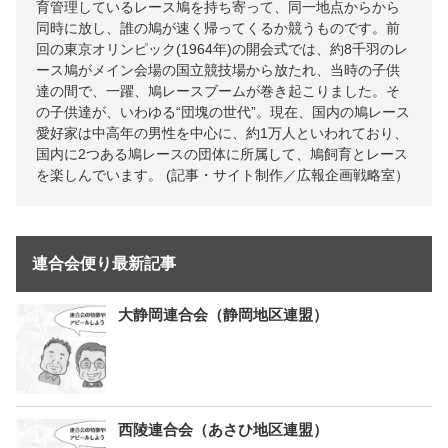
育管理しているレース鳩を持ち寄って、同一地点からから
同時に放し、誰の鳩が速く帰ってくるか競うものです。前
回の東京オリンピック(1964年)の開会式では、約8千羽のレ
ース鳩がメイン会場の国立競技場から放たれ、当時の子供
達の間で、一躍、鳩レースブームが巻き起こりました。そ
の子供達が、いわゆる“団塊の世代”。現在、国内の鳩レース
愛好家は中高年の男性を中心に、約1万人といわれており、
国内に2つある鳩レースの団体に所属して、鳩飼育とレース
を楽しんでいます。 (記事・サイト制作／広報企画戦略室）
連合会便り最新記事
大静岡連合会（静岡地区連盟）
西陵連合会（あさひ地区連盟）