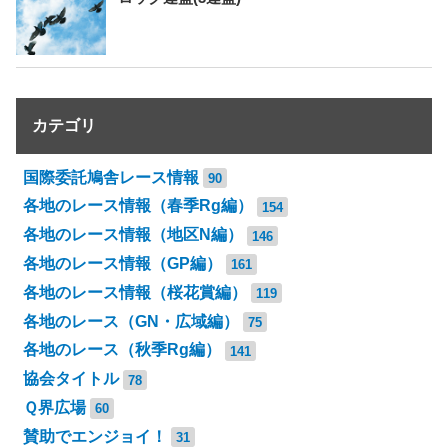
カテゴリ
国際委託鳩舎レース情報
90
各地のレース情報（春季Rg編）
154
各地のレース情報（地区N編）
146
各地のレース情報（GP編）
161
各地のレース情報（桜花賞編）
119
各地のレース（GN・広域編）
75
各地のレース（秋季Rg編）
141
協会タイトル
78
Ｑ界広場
60
賛助でエンジョイ！
31