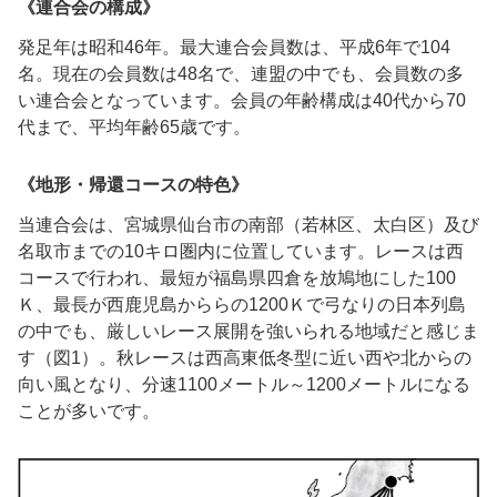
《連合会の構成》
発足年は昭和46年。最大連合会員数は、平成6年で104
名。現在の会員数は48名で、連盟の中でも、会員数の多
い連合会となっています。会員の年齢構成は40代から70
代まで、平均年齢65歳です。
《地形・帰還コースの特色》
当連合会は、宮城県仙台市の南部（若林区、太白区）及び
名取市までの10キロ圏内に位置しています。レースは西
コースで行われ、最短が福島県四倉を放鳩地にした100
Ｋ、最長が西鹿児島かららの1200Ｋで弓なりの日本列島
の中でも、厳しいレース展開を強いられる地域だと感じま
す（図1）。秋レースは西高東低冬型に近い西や北からの
向い風となり、分速1100メートル～1200メートルになる
ことが多いです。