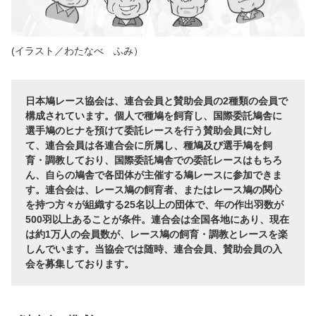
(イラスト／わたなべ ふみ）
日本鳩レース協会は、連合会員と賛助会員の2種類の会員で
構成されています。個人で種鳩を飼育し、国際委託鳩舎に
選手鳩のヒナを預けて委託レースを行う賛助会員に対し
て、連合会員は各連合会に所属し、種鳩及び選手鳩を飼
育・調教しており、国際委託鳩舎での委託レースはもちろ
ん、自らの鳩舎で各団体が主催する鳩レースに参加できま
す。連合会は、レース鳩の飼育者、またはレース鳩の関心
を持つ方々が組織する25名以上の団体で、年の作出羽数が
500羽以上あることが条件。連合会は全国各地にあり、現在
は約1万人の会員数が、レース鳩の飼育・調教とレースを楽
しんでいます。当協会では随時、連合会員、賛助会員の入
会を募集しております。