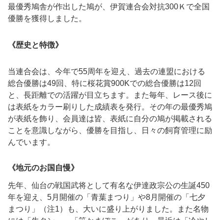
最優秀鳩舎が作出した鳩が、伊賀連合会対抗300Ｋで全国
優勝を獲得しました。
《歴史と特徴》
当連合会は、今年で55周年を迎え、過去の連盟における
総合優勝は49回、特に桜花賞900Kでの総合優勝は12回
と、長距離での活躍が目立ちます。また毎年、レース後に
は表紙をカラー刷りした成績表を発行。その年の最優秀鳩
が表紙を飾り、会員達は皆、表紙に自分の鳩が掲載される
ことを意識しながら、優勝を目指し、日々の飼育管理に励
んでいます。
《地元のお国自慢》
先年、仙台の戦国武将として有名な伊達政宗公の生誕450
年を迎え、5月開催の「青葉まつり」や8月開催の「七夕
まつり」（注1）も、大いに盛り上がりました。また名物