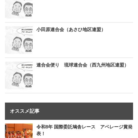
小田原連合会（あさひ地区連盟）
連合会便り 琉球連合会（西九州地区連盟）
オススメ記事
令和8年 国際委託鳩舎レース アベレージ賞発
表！