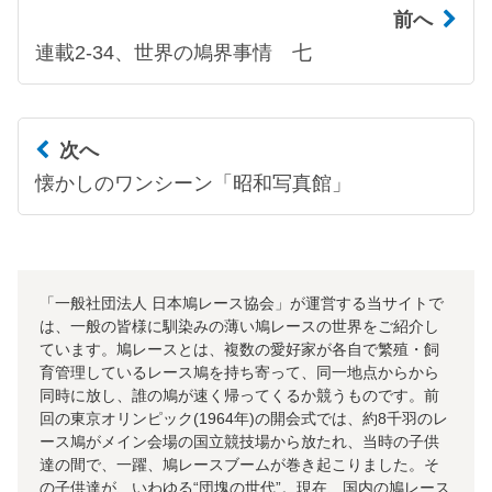
前へ
連載2-34、世界の鳩界事情 七
次へ
懐かしのワンシーン「昭和写真館」
「一般社団法人 日本鳩レース協会」が運営する当サイトで
は、一般の皆様に馴染みの薄い鳩レースの世界をご紹介し
ています。鳩レースとは、複数の愛好家が各自で繁殖・飼
育管理しているレース鳩を持ち寄って、同一地点からから
同時に放し、誰の鳩が速く帰ってくるか競うものです。前
回の東京オリンピック(1964年)の開会式では、約8千羽のレ
ース鳩がメイン会場の国立競技場から放たれ、当時の子供
達の間で、一躍、鳩レースブームが巻き起こりました。そ
の子供達が、いわゆる“団塊の世代”。現在、国内の鳩レース