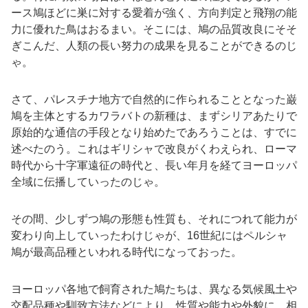
ース鳩ほどに巣に対する愛着が強く、方向判定と飛翔の能
力に優れた鳥はおるまい。そこには、鳩の品質改良にそそ
ぎこんだ、人類の長い努力の成果を見ることができるのじ
ゃ。
さて、パレスチナ地方で自然的に作られることとなった巌
鳩を主体とするカワラバトの新種は、まずシリアあたりで
原始的な通信の手段となり始めたであろうことは、すでに
述べたのう。これはギリシャで改良がくわえられ、ローマ
時代から十字軍遠征の時代と、長い年月を経てヨーロッパ
全域に伝播していったのじゃ。
その間、少しずつ鳩の形態も性質も、それにつれて能力が
変わり向上していったわけじゃが、
16
世紀にはペルシャ
鳩が最高品種といわれる時代になっておった。
ヨーロッパ各地で飼育された鳩たちは、異なる気候風土や
交配品種や馴致方法などにより、性質や能力や外貌に、相