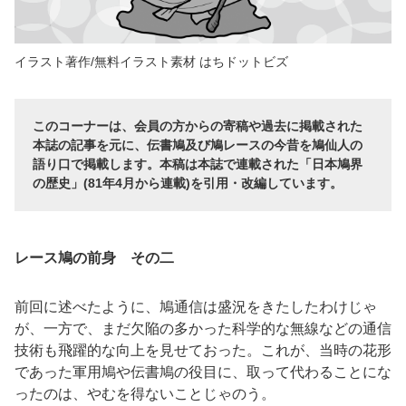
イラスト著作/無料イラスト素材 はちドットビズ
このコーナーは、会員の方からの寄稿や過去に掲載された
本誌の記事を元に、伝書鳩及び鳩レースの今昔を鳩仙人の
語り口で掲載します。本稿は本誌で連載された「日本鳩界
の歴史」(81年4月から連載)を引用・改編しています。
レース鳩の前身 その二
前回に述べたように、鳩通信は盛況をきたしたわけじゃ
が、一方で、まだ欠陥の多かった科学的な無線などの通信
技術も飛躍的な向上を見せておった。これが、当時の花形
であった軍用鳩や伝書鳩の役目に、取って代わることにな
ったのは、やむを得ないことじゃのう。