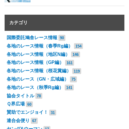
カテゴリ
国際委託鳩舎レース情報
90
各地のレース情報（春季Rg編）
154
各地のレース情報（地区N編）
146
各地のレース情報（GP編）
161
各地のレース情報（桜花賞編）
119
各地のレース（GN・広域編）
75
各地のレース（秋季Rg編）
141
協会タイトル
78
Ｑ界広場
60
賛助でエンジョイ！
31
連合会便り
67
ヤング&ウーマン