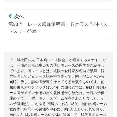
次へ
第33回「レース鳩帰還率賞」各クラス全国ベス
トスリー発表！
「一般社団法人 日本鳩レース協会」が運営する当サイトで
は、一般の皆様に馴染みの薄い鳩レースの世界をご紹介し
ています。鳩レースとは、複数の愛好家が各自で繁殖・飼
育管理しているレース鳩を持ち寄って、同一地点からから
同時に放し、誰の鳩が速く帰ってくるか競うものです。前
回の東京オリンピック(1964年)の開会式では、約8千羽のレ
ース鳩がメイン会場の国立競技場から放たれ、当時の子供
達の間で、一躍、鳩レースブームが巻き起こりました。そ
の子供達が、いわゆる“団塊の世代”。現在、国内の鳩レース
愛好家は中高年の男性を中心に、約1万人といわれており、
国内に2つある鳩レースの団体に所属して、鳩飼育とレース