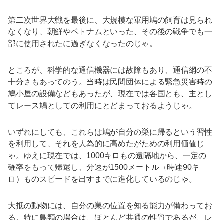
第二次世界大戦を最後に、大規模な軍用鳩の飼育は見られ
なくなり、朝鮮やベトナムといった、その後の戦争でも一
部に使用されたに過ぎなくなったのじゃ。
ところが、科学的な通信機器には故障もあり、通信網の不
十分さもあってのう。当時は民間団体による緊急災害時の
鳩小屋の設備などもあったが、現在では各国とも、主とし
てレース鳩としての利用にとどまっておるようじゃ。
いずれにしても、これらは鳩が自分の巣に帰るという習性
を利用して、それを人為的に高めたがための利用価値じ
ゃ。ゆえに現在では、
1000
キロもの遠隔地から、一定の
確率をもって帰還し、分速が
1500
メートル（時速
90
キ
ロ）ものスピードを出すまでに進化しているのじゃ。
大抵の動物には、自分の巣の位置を知る能力が備わってお
る。特に鳥類の場合は、ほとんど共通の性質であるが、レ