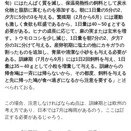
旬）にはたんぱく質を滅し、保温発熱性の飼料として炭水
化物と脂肪に富むものを添加する。朝に
1
日量の
5
分の
2
、
夕方に
5
分の
3
を与える。繁殖期（
2
月から
6
月）には運動
も激しく食欲も旺盛であるから、
1
日量は
40
～
50
ｇとする
必要がある。ヒナの成長に応じて、麻の実または玄米を増
す。トウモロコシを少し減じ、
1
日量を朝
7
分の
2
、夕方
7
分の
3
に分けて与える。産卵初期に塩土の他にカキガラの
割ったものを追加し、青菜や清潔な小砂をも与える必要が
ある。訓練期（
7
月から
9
月）には
1
日
2
回飼料を与え、
1
日
量は
35
～
40
ｇとして小粒を増量して与える。訓練からの
帰舎鳩は一斉には帰らないから、その都度、飼料を与える
と先に帰った鳩が食べ過ぎになるから注意を要する」
と述
べられておる。
この場合、注意しなければならぬ点は、訓練期とは欧州の
考え方であり、日本では
7
月は梅雨があるのう。ここは訂
正する必要があるじゃろう。