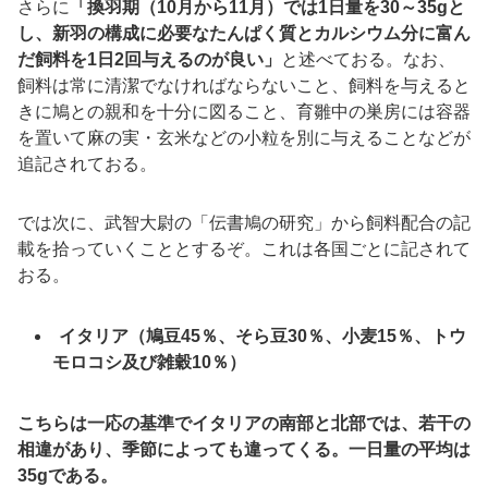
さらに
「換羽期（
10
月から
11
月）では
1
日量を
30
～
35g
と
し、新羽の構成に必要なたんぱく質とカルシウム分に富ん
だ飼料を
1
日
2
回与えるのが良い」
と述べておる。なお、
飼料は常に清潔でなければならないこと、飼料を与えると
きに鳩との親和を十分に図ること、育雛中の巣房には容器
を置いて麻の実・玄米などの小粒を別に与えることなどが
追記されておる。
では次に、武智大尉の「伝書鳩の研究」から飼料配合の記
載を拾っていくこととするぞ。これは各国ごとに記されて
おる。
イタリア（鳩豆
45
％、そら豆
30
％、小麦
15
％、トウ
モロコシ及び雑穀
10
％）
こちらは一応の基準でイタリアの南部と北部では、若干の
相違があり、季節によっても違ってくる。一日量の平均は
35g
である。