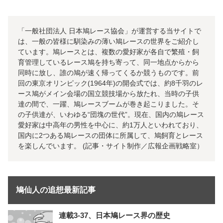
「一般社団法人 日本鳩レース協会」が運営する当サイトで
は、一般の皆様に馴染みの薄い鳩レースの世界をご紹介し
ています。鳩レースとは、複数の愛好家が各自で繁殖・飼
育管理しているレース鳩を持ち寄って、同一地点からから
同時に放し、誰の鳩が速く帰ってくるか競うものです。前
回の東京オリンピック(1964年)の開会式では、約8千羽のレ
ース鳩がメイン会場の国立競技場から放たれ、当時の子供
達の間で、一躍、鳩レースブームが巻き起こりました。そ
の子供達が、いわゆる“団塊の世代”。現在、国内の鳩レース
愛好家は中高年の男性を中心に、約1万人といわれており、
国内に2つある鳩レースの団体に所属して、鳩飼育とレース
を楽しんでいます。 (記事・サイト制作／広報企画戦略室）
鳩仙人の追想最新記事
連載3-37、日本鳩レース界の歴史