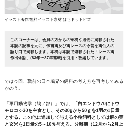
イラスト著作/無料イラスト素材 はちドットビズ
このコーナーは、会員の方からの寄稿や過去に掲載された
本誌の記事を元に、伝書鳩及び鳩レースの今昔を鳩仙人の
語り口で掲載します。本稿は本誌で連載された「レース鳩
作出余話」(83年〜87年連載)を引用・改編しています。
では今回、戦前の日本鳩界の飼料の考え方を再考してみる
かのう。
「軍用動物学（鳩ノ部）」では、
「白エンドウ
70
にトウ
モロコシ
30
を主食とし、その
30g
から
50
ｇを
1
羽の
1
日量
とする。この他に追加して与える小粒飼料としては麻の実
と玄米を
1
日量の
5
～
10
％与える。分離期（
12
月から
2
月上