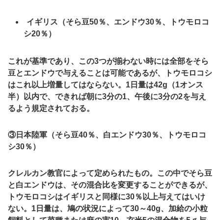
イギリス（そら豆
50
％、エンドウ
30
％、トウモロコ
シ
20
％）
これが基準であり、この
3
つが揃わない時には全部をそら
豆とエンドウで与えることは可能であるが、トウモロコシ
はこれ以上増量してはならない。
1
日量は
42g
（
1
オンス
半）以内で、できれば朝に
3
分の
1
、午後に
3
分の
2
を与え
るよう規定されておる。
③日本陸軍（そら豆
40
％、白エンドウ
30
％、トウモロコ
シ
30
％）
クレルカン教官によって定められたもの。この中でそら豆
と白エンドウは、その混合比を変更することができるが、
トウモロコシはイギリスと同様に
30
％以上与えてはいけ
ない。
1
日量は、鳩の状況によって
30
～
40g
、加給の小粒