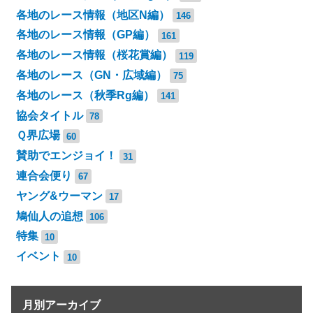
各地のレース情報（地区N編）
146
各地のレース情報（GP編）
161
各地のレース情報（桜花賞編）
119
各地のレース（GN・広域編）
75
各地のレース（秋季Rg編）
141
協会タイトル
78
Ｑ界広場
60
賛助でエンジョイ！
31
連合会便り
67
ヤング&ウーマン
17
鳩仙人の追想
106
特集
10
イベント
10
月別アーカイブ