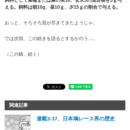
飼料として菜種または麻の実
10
、玄米
5
の混合物を
5
ｇ与
える。飼料は朝
10g
、昼
10
ｇ、夕
15
ｇの割合で与える。
おっと、そろそろ頁が尽きてきたようじゃ。
では次回、この続きを語るとするかのう…。
（この稿、続く）
関連記事
連載3-37、日本鳩レース界の歴史