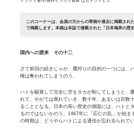
イラスト著作/無料イラスト素材 はちドットビズ
このコーナーは、会員の方からの寄稿や過去に掲載され
で掲載します。本稿は本誌で連載された「日本鳩界の歴史」
国内への渡来 その十二
さて前回の続きじゃが、鷹狩りの目的の一つには、
権は奪われてしまうのう。
ハトを駆逐して完全に空をタカが制してしまうと、
れて、やがては廃れていき、数十年、あるいは百数
ることとなる。日本の長い歴史の側面には、ハトと
るのではないかのう。
1467
年に「応仁の乱」が始ま
の時期は、どうやらハトによる通信が忘れ去られて