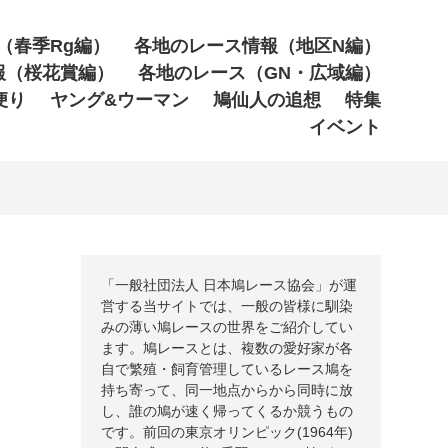
（春季Rg編）
各地のレース情報（地区N編）
報（桜花賞編）
各地のレース（GN・広域編）
便り
ヤング&ウーマン
鳩仙人の追想
特集
イベント
「一般社団法人 日本鳩レース協会」が運
営する当サイトでは、一般の皆様に馴染
みの薄い鳩レースの世界をご紹介してい
ます。鳩レースとは、複数の愛好家が各
自で繁殖・飼育管理しているレース鳩を
持ち寄って、同一地点からから同時に放
し、誰の鳩が速く帰ってくるか競うもの
です。前回の東京オリンピック(1964年)