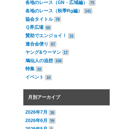
各地のレース（GN・広域編）
75
各地のレース（秋季Rg編）
141
協会タイトル
78
Ｑ界広場
60
賛助でエンジョイ！
31
連合会便り
67
ヤング&ウーマン
17
鳩仙人の追想
106
特集
10
イベント
10
月別アーカイブ
2026年7月
30
2026年6月
59
2026年5月