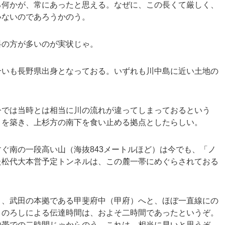
る何かが、常にあったと思える。なぜに、この長くて厳しく、
いないのであろうかのう。
料の方が多いのが実状じゃ。
合いも長野県出身となっておる。いずれも川中島に近い土地の
今では当時とは相当に川の流れが違ってしまっておるという
）を築き、上杉方の南下を食い止める拠点としたらしい。
すぐ南の一段高い山（海抜
843
メートルほど）は今でも、「ノ
た松代大本営予定トンネルは、この麓一帯にめぐらされておる
と、武田の本拠である甲斐府中（甲府）へと、ほぼ一直線にの
、のろしによる伝達時間は、およそ二時間であったというぞ。
地帯での二時間じゃからのう。これは、相当に早いと思うぞ