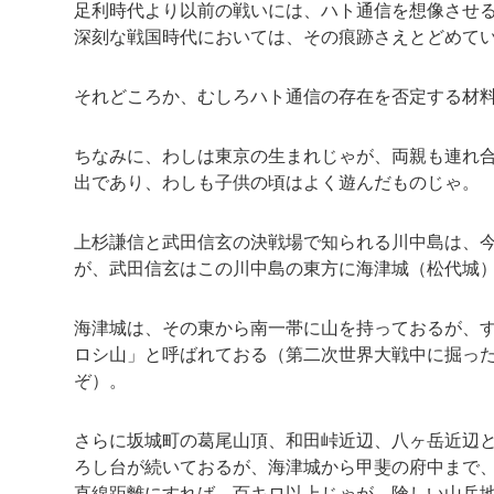
足利時代より以前の戦いには、ハト通信を想像させ
深刻な戦国時代においては、その痕跡さえとどめて
それどころか、むしろハト通信の存在を否定する材
ちなみに、わしは東京の生まれじゃが、両親も連れ
出であり、わしも子供の頃はよく遊んだものじゃ。
上杉謙信と武田信玄の決戦場で知られる川中島は、
が、武田信玄はこの川中島の東方に海津城（松代城
海津城は、その東から南一帯に山を持っておるが、
ロシ山」と呼ばれておる（第二次世界大戦中に掘っ
ぞ）。
さらに坂城町の葛尾山頂、和田峠近辺、八ヶ岳近辺
ろし台が続いておるが、海津城から甲斐の府中まで
直線距離にすれば、百キロ以上じゃが、険しい山岳