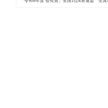
「令和6年度 会長賞」全国1位&各連盟 受