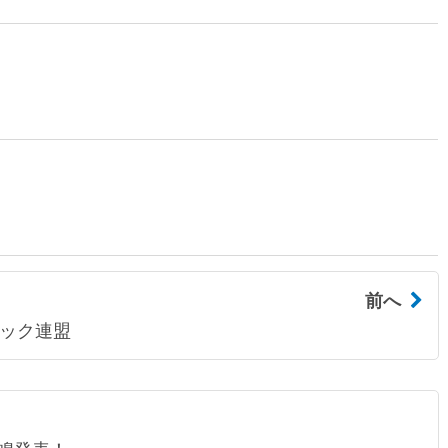
前へ
ロック連盟