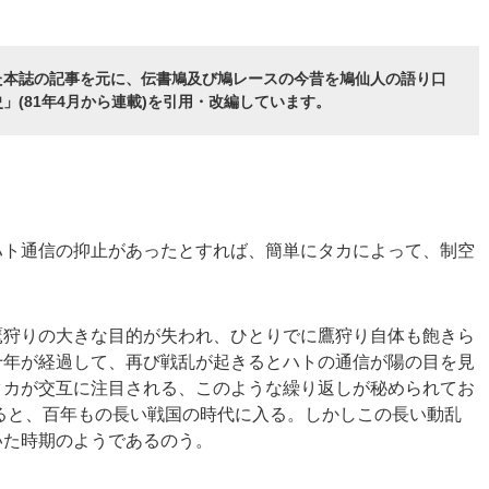
た本誌の記事を元に、伝書鳩及び鳩レースの今昔を鳩仙人の語り口
(81年4月から連載)を引用・改編しています。
ハト通信の抑止があったとすれば、簡単にタカによって、制空
鷹狩りの大きな目的が失われ、ひとりでに鷹狩り自体も飽きら
十年が経過して、再び戦乱が起きるとハトの通信が陽の目を見
タカが交互に注目される、このような繰り返しが秘められてお
ると、百年もの長い戦国の時代に入る。しかしこの長い動乱
いた時期のようであるのう。