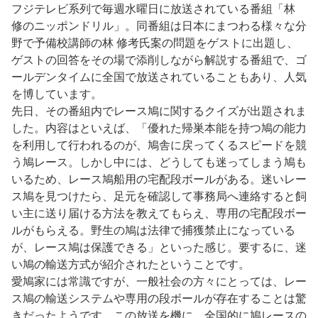
フジテレビ系列で毎週水曜日に放送されている番組「林
修のニッポンドリル」。同番組は日本にまつわる様々な分
野で予備校講師の林 修考氏案の問題をゲストに出題し、
ゲストの回答をその場で添削しながら解説する番組で、ゴ
ールデンタイムに全国で放送されていることもあり、人気
を博しています。
先日、その番組内でレース鳩に関するクイズが出題されま
した。内容はといえば、「優れた帰巣本能を持つ鳩の能力
を利用して行われるのが、鳩舎に戻ってくるスピードを競
う鳩レース。しかし中には、どうしても迷ってしまう鳩も
いるため、レース鳩船用の宅配段ボールがある。迷いレー
ス鳩を見つけたら、足元を確認して事務局へ連絡すると飼
い主に送り届ける方法を教えてもらえ、専用の宅配段ボー
ルがもらえる。野生の鳩は法律で捕獲禁止になっている
が、レース鳩は保護できる」といった感じ。要するに、迷
い鳩の輸送方式が紹介されたということです。
愛鳩家には常識ですが、一般社会の方々にとっては、レー
ス鳩の輸送システムや専用の段ボールが存在することは驚
きだったようです。この放送を機に、全国的に鳩レースの