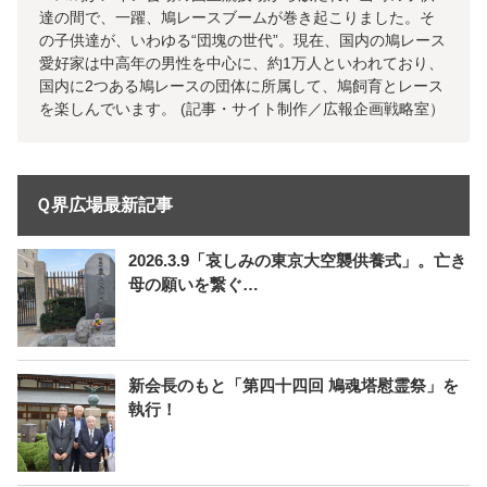
達の間で、一躍、鳩レースブームが巻き起こりました。そ
の子供達が、いわゆる“団塊の世代”。現在、国内の鳩レース
愛好家は中高年の男性を中心に、約1万人といわれており、
国内に2つある鳩レースの団体に所属して、鳩飼育とレース
を楽しんでいます。 (記事・サイト制作／広報企画戦略室）
Ｑ界広場最新記事
2026.3.9「哀しみの東京大空襲供養式」。亡き
母の願いを繋ぐ…
新会長のもと「第四十四回 鳩魂塔慰霊祭」を
執行！