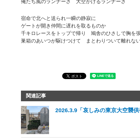
俺たち風のランナーさ 大空かけるランナーさ
宿命で北へと送られ一瞬の静寂に
ゲートが開き仲間に遅れを取るものか
千キロレースをトップで帰り 鳩舎のひさしで胸を
巣箱のあいつが駆けつけて まとわりついて離れな
関連記事
2026.3.9「哀しみの東京大空