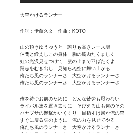
大空かけるランナー
作詞：伊藤久文 作曲：KOTO
山の頂きゆうゆうと 誇りも高きレース鳩
仲間と鍛えしこの身体 胸の筋肉たくましく
虹の光沢見せつけて 雲の上まで羽ばたくよ
闘志をむき出し 見知らぬ空に舞い上がる
俺たち風のランナーさ 大空かけるランナーさ
俺たち風のランナーさ 大空かけるランナーさ
俺を待つお前のために どんな苦労も厭わない
ライバル達を置き去りに そびえる山も何のその
ハヤブサの襲撃かいくぐり 目指すは遥か俺の空
すぐに戻る矢のように 俺の力を見せてやる
俺たち風のランナーさ 大空かけるランナーさ