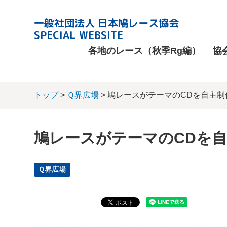
一般社団法人 日本鳩レース協会
SPECIAL WEBSITE
各地のレース（秋季Rg編）
協
トップ
>
Ｑ界広場
> 鳩レースがテーマのCDを自主制
鳩レースがテーマのCDを
Ｑ界広場