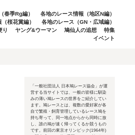
（春季Rg編）
各地のレース情報（地区N編）
報（桜花賞編）
各地のレース（GN・広域編）
便り
ヤング&ウーマン
鳩仙人の追想
特集
イベント
「一般社団法人 日本鳩レース協会」が運
営する当サイトでは、一般の皆様に馴染
みの薄い鳩レースの世界をご紹介してい
ます。鳩レースとは、複数の愛好家が各
自で繁殖・飼育管理しているレース鳩を
持ち寄って、同一地点からから同時に放
し、誰の鳩が速く帰ってくるか競うもの
です。前回の東京オリンピック(1964年)