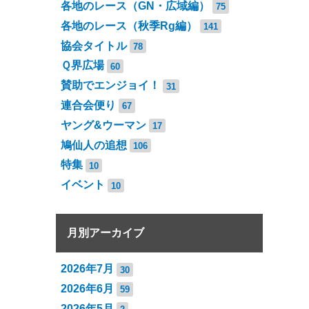
各地のレース（GN・広域編）
75
各地のレース（秋季Rg編）
141
協会タイトル
78
Ｑ界広場
60
賛助でエンジョイ！
31
連合会便り
67
ヤング&ウーマン
17
鳩仙人の追想
106
特集
10
イベント
10
月別アーカイブ
2026年7月
30
2026年6月
59
2026年5月