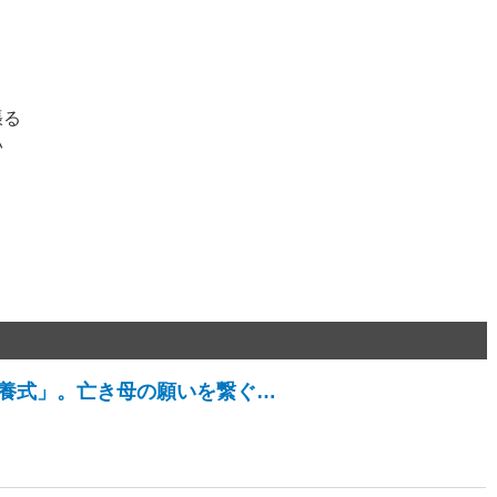
張る
い
襲供養式」。亡き母の願いを繋ぐ…