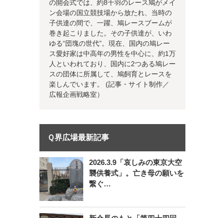
の開会式では、約8千羽のレース鳩がメイ
ン会場の国立競技場から放たれ、当時の
子供達の間で、一躍、鳩レースブームが
巻き起こりました。その子供達が、いわ
ゆる“団塊の世代”。現在、国内の鳩レー
ス愛好家は中高年の男性を中心に、約1万
人といわれており、国内に2つある鳩レー
スの団体に所属して、鳩飼育とレースを
楽しんでいます。 (記事・サイト制作／
広報企画戦略室）
Ｑ界広場最新記事
2026.3.9「哀しみの東京大空
襲供養式」。亡き母の願いを
繋ぐ…