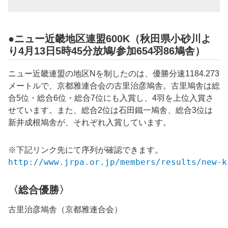
●ニュー近畿地区連盟600K（秋田県小砂川よ
り4月13日5時45分放鳩/参加654羽86鳩舎）
ニュー近畿連盟の地区Nを制したのは、優勝分速1184.273
メートルで、京都雅連合会の古里治彦鳩舎。古里鳩舎は総
合5位・総合6位・総合7位にも入賞し、4羽を上位入賞さ
せています。また、総合2位は石田鐵一鳩舎、総合3位は
新井成根鳩舎が、それぞれ入賞しています。
※下記リンク先にて序列が確認できます。
http://www.jrpa.or.jp/members/results/new-k
〈総合優勝〉
古里治彦鳩舎（京都雅連合会）