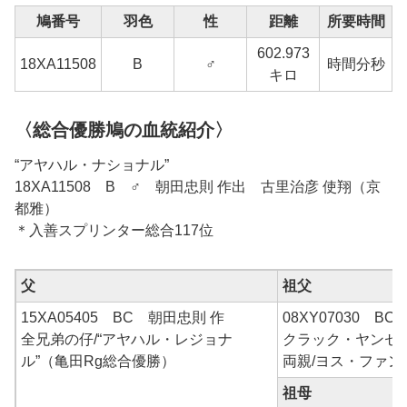
鳩番号
羽色
性
距離
所要時間
602.973
1
18XA11508
B
♂
時間分秒
キロ
〈総合優勝鳩の血統紹介〉
“アヤハル・ナショナル”
18XA11508 B ♂ 朝田忠則 作出 古里治彦 使翔（京
都雅）
＊入善スプリンター総合117位
父
祖父
15XA05405 BC 朝田忠則 作
08XY07030 BC
全兄弟の仔/“アヤハル・レジョナ
クラック・ヤンセ
ル”（亀田Rg総合優勝）
両親/ヨス・ファン
祖母