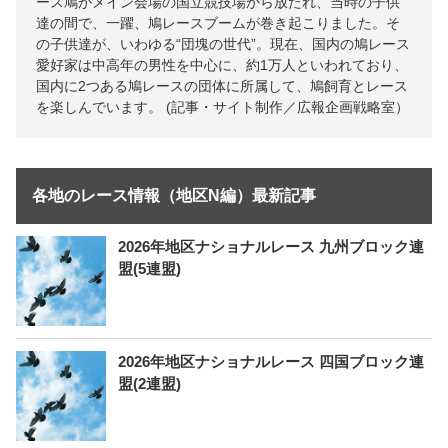
ース鳩がメイン会場の国立競技場から放たれ、当時の子供
達の間で、一躍、鳩レースブームが巻き起こりました。そ
の子供達が、いわゆる“団塊の世代”。現在、国内の鳩レース
愛好家は中高年の男性を中心に、約1万人といわれており、
国内に2つある鳩レースの団体に所属して、鳩飼育とレース
を楽しんでいます。 (記事・サイト制作／広報企画戦略室）
各地のレース情報（地区N編）最新記事
2026年地区ナショナルレース 九州ブロック連
盟(5連盟)
2026年地区ナショナルレース 四国ブロック連
盟(2連盟)