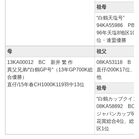
祖母
“白鶴天塩号”
94KA55986 P
96年天塩8地区100
位・連盟優勝
母
祖父
13KA00012 BC 新井 繁 作
08KA53118 B 
異父兄弟/“白鶴GP号“（13年GP700K総
直仔/200K17位、4
合優勝）
他
直仔/15年春CH1000K119羽中13位
祖母
“白鶴カップクイン
08KA58892 B
ジャパンカップ65
花賞総合4位、総
区1位