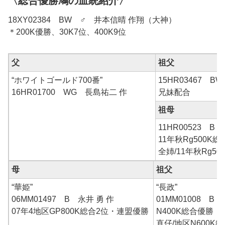
〈総合優勝鳩の血統紹介〉
18XY02384 BW ♂ 井本信晴 作翔（大神）
＊200K優勝、30K7位、400K9位
父
祖父
“ホワイトゴールド700番”
15HR03467 BW
16HR01700 WG 長島祐二 作
兄妹配合
祖母
11HR00523 B
11年秋Rg500K総
全姉/11年秋Rg5
母
祖父
“華姫”
“長政”
06MM01497 B 永井 勇 作
01MM01008 B
07年4地区GP800K総合2位・連盟優勝
N400K総合優勝
直仔/地区N600K