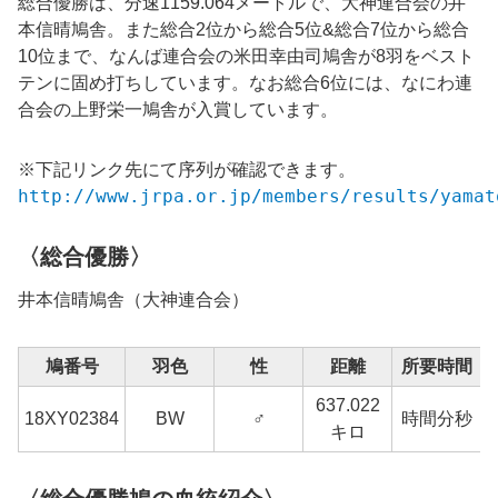
総合優勝は、分速1159.064メートルで、大神連合会の井
本信晴鳩舎。また総合2位から総合5位&総合7位から総合
10位まで、なんば連合会の米田幸由司鳩舎が8羽をベスト
テンに固め打ちしています。なお総合6位には、なにわ連
合会の上野栄一鳩舎が入賞しています。
※下記リンク先にて序列が確認できます。
http://www.jrpa.or.jp/members/results/yamat
〈総合優勝〉
井本信晴鳩舎（大神連合会）
鳩番号
羽色
性
距離
所要時間
637.022
1
18XY02384
BW
♂
時間分秒
キロ