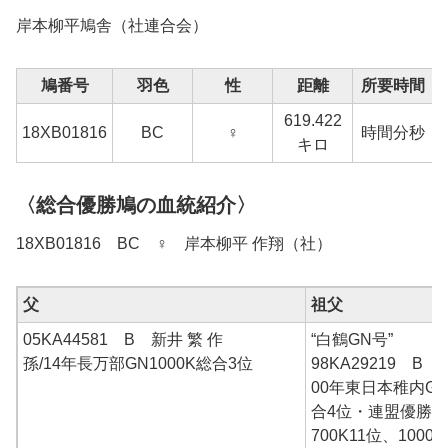
岸本柳平鳩舎（社連合会）
鳩番号
羽色
性
距離
所要時間
619.422
1
18XB01816
BC
♀
時間分秒
キロ
〈総合優勝鳩の血統紹介〉
18XB01816 BC ♀ 岸本柳平 作翔（社）
父
祖父
05KA44581 B 新井 繁 作
“白鶴GN号”
孫/14年長万部GN1000K総合3位
98KA29219 B
00年東日本稚内GN1
合4位・連盟優勝、9
700K11位、1000