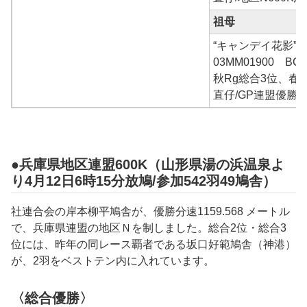
祖母
“キャンデイ花影”
03MM01900 B
秋Rg総合3位、春R
直仔/GP連盟優勝 
●兵庫県地区連盟600K（山形県湯の浜温泉よ
り4月12日6時15分放鳩/参加542羽49鳩舎）
社連合会の岸本柳平鳩舎が、優勝分速1159.568 メートル
で、兵庫県連盟の地区Ｎを制しました。総合2位・総合3
位には、昨年の同レース覇者である坂口好範鳩舎（神港）
が、2羽をベストテン内に入れています。
〈総合優勝〉