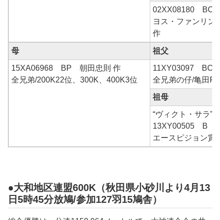
02XX08180 BC
ヨス・ファンリン
作
母
祖父
15XA06968 BP 朝田忠則 作
11XY03097 B
全兄弟/200K22位、300K、400K3位
全兄弟の仔/亀田R
祖母
“ヴィクト・サラ”
13XY00505 B 
エースピジョン賞
●大和地区連盟600K（秋田県小砂川より4月13
日5時45分放鳩/参加127羽15鳩舎）