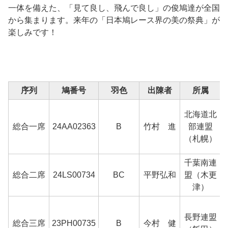
一体を備えた、「見て良し、飛んで良し」の俊鳩達が全国
から集まります。来年の「日本鳩レース界の美の祭典」が
楽しみです！
序列
鳩番号
羽色
出陳者
所属
北海道北
総合一席
24AA02363
B
竹村 進
部連盟
（札幌）
千葉南連
総合二席
24LS00734
BC
平野弘和
盟（木更
津）
長野連盟
総合三席
23PH00735
B
今村 健