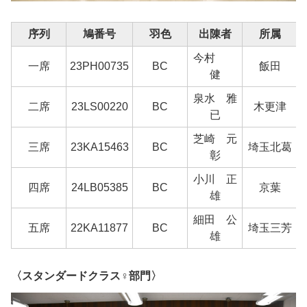
序列
鳩番号
羽色
出陳者
所属
今村
一席
23PH00735
BC
飯田
健
泉水 雅
二席
23LS00220
BC
木更津
已
芝崎 元
三席
23KA15463
BC
埼玉北葛
彰
小川 正
四席
24LB05385
BC
京葉
雄
細田 公
五席
22KA11877
BC
埼玉三芳
雄
〈スタンダードクラス♀部門〉