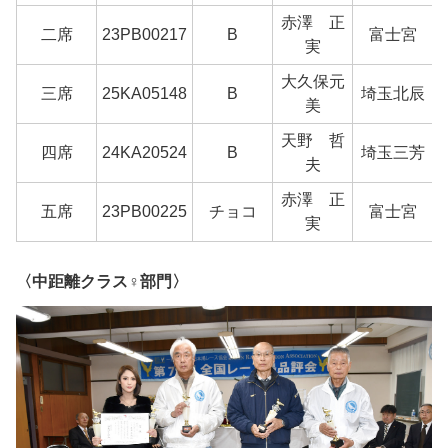
赤澤 正
二席
23PB00217
B
富士宮
実
大久保元
三席
25KA05148
B
埼玉北辰
美
天野 哲
四席
24KA20524
B
埼玉三芳
夫
赤澤 正
五席
23PB00225
チョコ
富士宮
実
〈中距離クラス♀部門〉