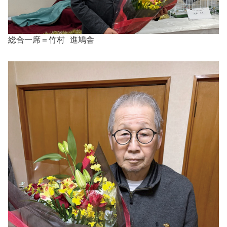
総合一席＝竹村 進鳩舎