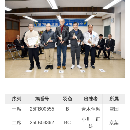
序列
鳩番号
羽色
出陳者
所属
一席
25FB00555
B
青木伸男
雪国
小川 正
二席
25LB03362
BC
京葉
雄