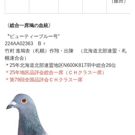
（飯田）
〈総合一席鳩の血統〉
〝ビューティーブルー号″
224AA02363 B ♀
竹村 進鳩舎（札幌）作翔・出陳 （北海道北部連盟・札
幌連合会）
＊25年北海道北部連盟地区N600K817羽中総合26位
＊25年地区品評会総合一席（ＣＨクラス一席）
＊第79回全国品評会ＣＨクラス一席