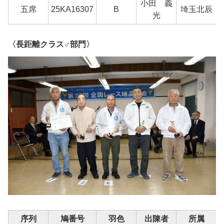
小田 義
五席
25KA16307
B
埼玉北辰
光
〈長距離クラス♂部門〉
序列
鳩番号
羽色
出陳者
所属