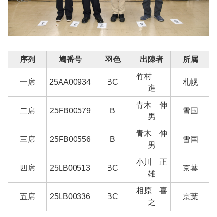
序列
鳩番号
羽色
出陳者
所属
竹村
一席
25AA00934
BC
札幌
進
青木 伸
二席
25FB00579
B
雪国
男
青木 伸
三席
25FB00556
B
雪国
男
小川 正
四席
25LB00513
BC
京葉
雄
相原 喜
五席
25LB00336
BC
京葉
之