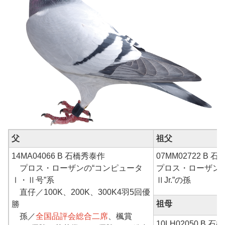
父
祖父
14MA04066 B 石橋秀泰作
07MM02722 B 石
プロス・ローザンの“コンピュータ
プロス・ローザン
Ⅰ・Ⅱ号”系
ⅡJr.”の孫
直仔／100K、200K、300K4羽5回優
祖母
勝
孫／
全国品評会総合二席
、楓賞
10LH02050 B 石