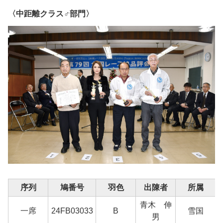
〈中距離クラス♂部門〉
序列
鳩番号
羽色
出陳者
所属
青木 伸
一席
24FB03033
B
雪国
男