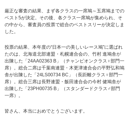
厳正な審査の結果、まず各クラスの一席鳩～五席鳩までの
ベスト5が決定。その後、各クラス一席鳩が集められ、そ
の中から、審査員の投票で総合のベストスリーが決定しま
した。
投票の結果、本年度の“日本一の美しいレース鳩”に選ばれ
たのは、北海道北部連盟・札幌連合会の、竹村 進鳩舎が
出陳した「24AA02363 B」（チャンピオンクラス♀部門一
席）。総合二席は千葉南連盟・木更津連合会の平野弘和鳩
舎が出陳した「24LS00734 BC」（長距離クラス♀部門一
席）。総合三席は長野連盟・飯田連合会の今村 健鳩舎が
出陳した「23PH00735 B」（スタンダードクラス♂部門
一席）。
皆さん、本当におめでとうございます。