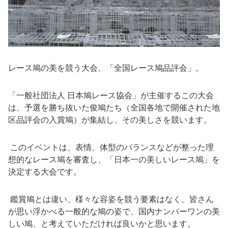
レース鳩の美を競う大会、「全国レース鳩品評会」。
「一般社団法人 日本鳩レース協会」が主催するこの大会
は、予選を勝ち抜いた俊鳩たち（全国各地で開催された地
区品評会の入賞鳩）が集結し、その美しさを競います。
このイベントは、表情、体型のバランスなどが整った理
想的なレース鳩を審査し、「日本一の美しいレース鳩」を
決定する大会です。
鑑賞鳩とは違い、様々な容姿を競う要素はなく、皆さん
が思い浮かべる一般的な鳩の姿で、国内ナンバーワンの美
しい鳩、と考えていただければ良いかと思います。