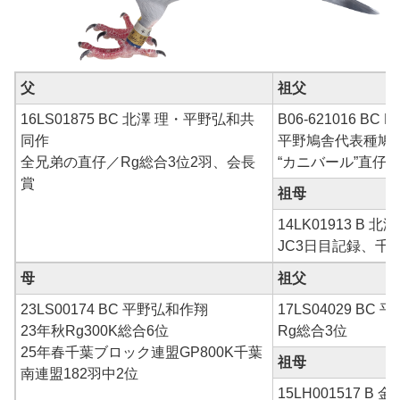
父
祖父
16LS01875 BC 北澤 理・平野弘和共
B06-621016 
同作
平野鳩舎代表種鳩
全兄弟の直仔／Rg総合3位2羽、会長
“カニバール”直仔×
賞
祖母
14LK01913 B 北
JC3日目記録、千
母
祖父
23LS00174 BC 平野弘和作翔
17LS04029 BC 
23年秋Rg300K総合6位
Rg総合3位
25年春千葉ブロック連盟GP800K千葉
祖母
南連盟182羽中2位
15LH001517 B