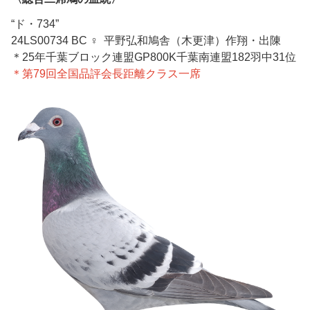
“ド・734”
24LS00734 BC ♀ 平野弘和鳩舎（木更津）作翔・出陳
＊25年千葉ブロック連盟GP800K千葉南連盟182羽中31位
＊第79回全国品評会長距離クラス一席