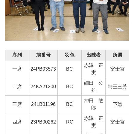
序列
鳩番号
羽色
出陳者
所属
赤澤 正
一席
24PB03573
BC
富士宮
実
細田 公
二席
24KA21200
BC
埼玉三芳
雄
押田 敏
三席
24LB01196
BC
下総
郎
赤澤 正
四席
23PB00262
RC
富士宮
実