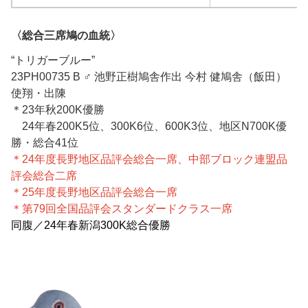
〈総合三席鳩の血統〉
“トリガーブルー”
23PH00735 B ♂ 池野正樹鳩舎作出 今村 健鳩舎（飯田）
使翔・出陳
＊23年秋200K優勝
24年春200K5位、300K6位、600K3位、地区N700K優
勝・総合41位
＊24年度長野地区品評会総合一席、
中部ブロック連盟品
評会総合二席
＊25年度長野地区品評会総合一席
＊第79回全国品評会スタンダードクラス一席
同腹／24年春新潟300K総合優勝
腹／24年春新潟300K総合
優勝