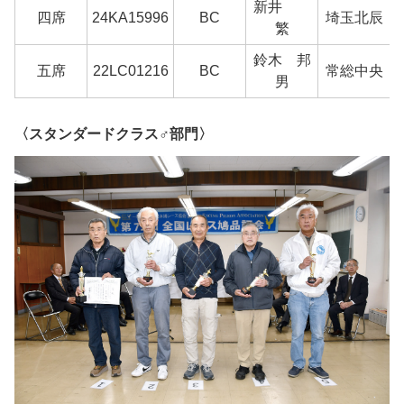
新井
四席
24KA15996
BC
埼玉北辰
繁
鈴木 邦
五席
22LC01216
BC
常総中央
男
〈スタンダードクラス♂部門〉