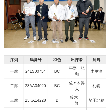
序列
鳩番号
羽色
出陳者
所属
平野 弘
一席
24LS00734
BC
木更津
和
佐々木昇
二席
23AA04020
BC
札幌
太
鈴木
三席
23KA14228
B
埼玉北葛
隆