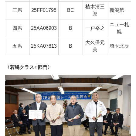
植木清三
三席
25FF01795
BC
新潟第一
郎
ニュー札
四席
25AA06903
B
一戸裕之
幌
大久保元
五席
25KA07813
B
埼玉北辰
美
〈若鳩クラス♀部門〉