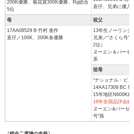
200K優勝、菊花賞300K優勝、Rg総合
直仔、兄弟に優入
5位
母
祖父
17AA08529 B 竹村 進作
13年生ノーリング 
直仔／100K、200K各優勝
兄弟／“さくら号” 
2位）
ヌーエン＆パーセ
系
祖母
“ナショナル・ビュ
14AA17309 BC 
15年地区N600K
16年全国品評会総
ヌーエン&パーセン
号”孫
〈総合二席鳩の血統〉