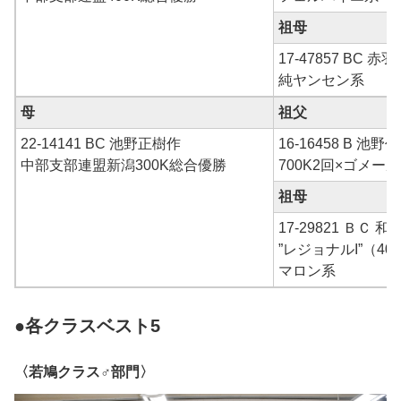
祖母
17-47857 BC 赤
純ヤンセン系
母
祖父
22-14141 BC 池野正樹作
16-16458 B 池野作
中部支部連盟新潟300K総合優勝
700K2回×ゴメー
祖母
17-29821 ＢＣ 
”レジョナルI”（4
マロン系
●各クラスベスト5
〈若鳩クラス♂部門〉