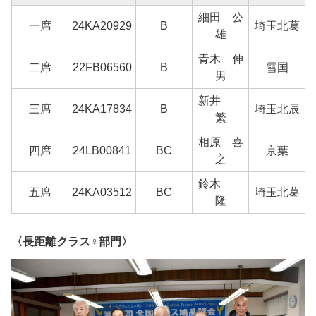
細田 公
一席
24KA20929
B
埼玉北葛
雄
青木 伸
二席
22FB06560
B
雪国
男
新井
三席
24KA17834
B
埼玉北辰
繁
相原 喜
四席
24LB00841
BC
京葉
之
鈴木
五席
24KA03512
BC
埼玉北葛
隆
〈長距離クラス♀部門〉