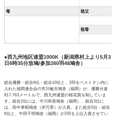
母
祖父
祖母
●西九州地区連盟1000K（新潟県村上より5月3
日6時35分放鳩/参加260羽48鳩舎）
総合優勝・総合9位・総合10位と、3羽をベストテン内に
入れた福岡連合会の
市川敏夫鳩舎（福岡）
が、優勝分速
817.763
メートルで、西九州連盟の桜花賞を制していま
す。総合2位には、
中川和美
鳩舎（福岡）、総合3位に
は、
田中孝昭鳩舎（伊万里）
が入賞。また総合5位・総合
8位と、
中田千明
鳩舎（
福岡
）が2羽を上位入賞させてい