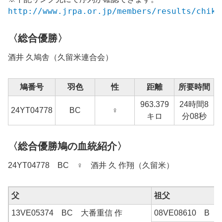
http://www.jrpa.or.jp/members/results/chiku
〈総合優勝〉
酒井 久
鳩舎（
久留米
連合会）
鳩番号
羽色
性
距離
所要時間
963.379
24時間8
24YT04778
BC
♀
キロ
分08秒
〈総合優勝鳩の血統紹介〉
24YT04778 BC ♀ 酒井 久 作翔（久留米）
父
祖父
13VE05374 BC 大番重信 作
08VE08610 B 