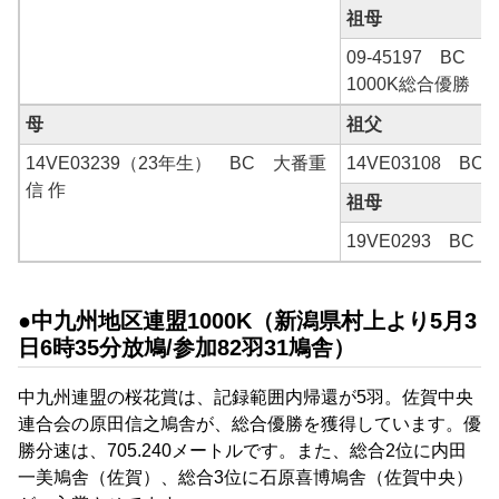
祖母
09-45197 BC
1000K総合優勝
母
祖父
14VE03239（23年生） BC 大番重
14VE03108 BC
信 作
祖母
19VE0293 BC
●中九州地区連盟1000K（新潟県村上より5月3
日6時35分放鳩/参加82羽31鳩舎）
中九州連盟の桜花賞は、記録範囲内帰還が5羽。
佐賀中央
連合会の
原田信之
鳩舎が、総合優勝を獲得しています。優
勝分速は、
705.240メートルです。また、
総合2位に
内田
一美
鳩舎（佐賀）、総合3位に
石原喜博
鳩舎（佐賀中央）