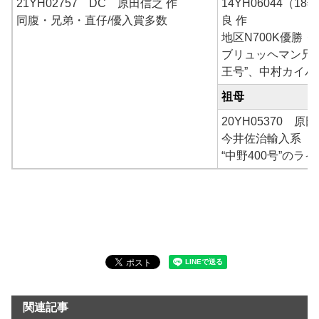
21YH02757 DC 原田信之 作
14YH06044（1
同腹・兄弟・直仔/優入賞多数
良 作
地区N700K優勝
ブリュッヘマン兄
王号”、中村カイパ
祖母
20YH05370 原田
今井佐治輸入系
“中野400号”のライ
関連記事