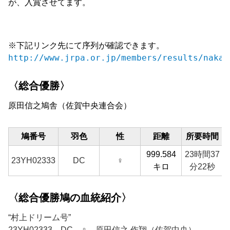
が、入賞させてます。
※下記リンク先にて序列が確認できます。
http://www.jrpa.or.jp/members/results/nakak
〈総合優勝〉
原田信之
鳩舎（佐賀中央連合会）
鳩番号
羽色
性
距離
所要時間
999.584
23時間37
23
YH02333
DC
♀
キロ
分22秒
〈総合優勝鳩の血統紹介〉
“村上ドリーム号”
23YH02333 DC ♀ 原田信之 作翔（佐賀中央）