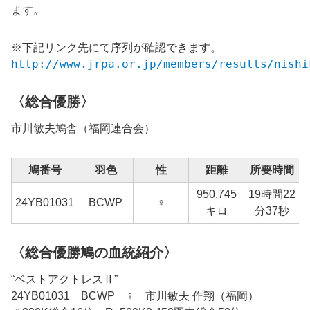
ます。
※下記リンク先にて序列が確認できます。
http://www.jrpa.or.jp/members/results/nishi
〈総合優勝〉
市川敏夫鳩舎
（福岡連合会）
鳩番号
羽色
性
距離
所要時間
950.745
19時間22
24YB01031
BCWP
♀
キロ
分37秒
〈総合優勝鳩の血統紹介〉
“ベストアクトレスⅡ”
24YB01031 BCWP ♀ 市川敏夫 作翔（福岡）