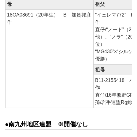
母
祖父
18OA08691（20年生） B 加賀邦彦
“イェレマ772” 
作
作
直仔/“ノード”（2
他）、“ノラ”（20
位）
“MG430”×“シル
優勝）
祖母
B11-2155418
作
直仔/16年熊野GP
孫/岩手連盟Rg総
●南九州地区連盟 ※開催なし