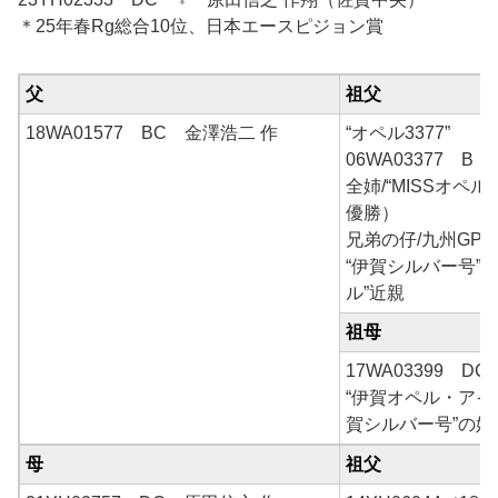
＊25年春Rg総合10位、日本エースピジョン賞
父
祖父
18WA01577 BC 金澤浩二 作
“オペル3377”
06WA03377 B
全姉/“MISSオペル2
優勝）
兄弟の仔/九州GP1
“伊賀シルバー号”
ル”近親
祖母
17WA03399 D
“伊賀オペル・アイ
賀シルバー号”の娘
母
祖父