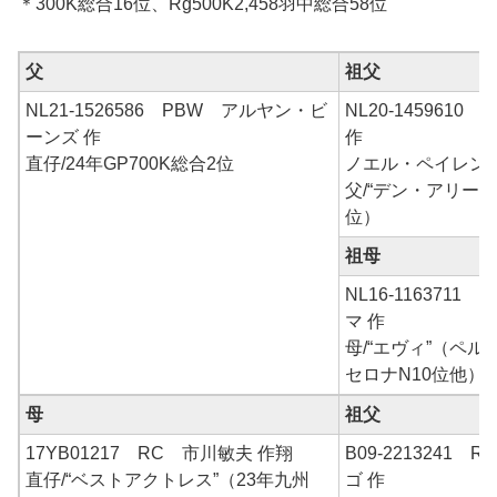
＊300K総合16位、Rg500K2,458羽中総合58位
父
祖父
NL21-1526586 PBW アルヤン・ビ
NL20-145961
ーンズ 作
作
直仔/24年GP700K総合2位
ノエル・ペイレン
父/“デン・アリー”
位）
祖母
NL16-116371
マ 作
母/“エヴィ”（ペ
セロナN10位他）
母
祖父
17YB01217 RC 市川敏夫 作翔
B09-2213241
直仔/“ベストアクトレス”（23年九州
ゴ 作