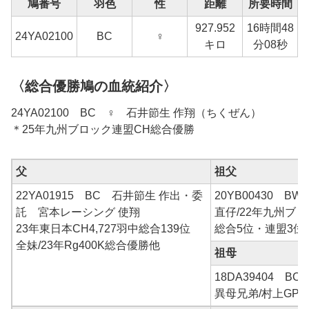
鳩番号
羽色
性
距離
所要時間
927.952
16時間48
24
YA02100
BC
♀
キロ
分08秒
〈総合優勝鳩の血統紹介〉
24YA02100 BC ♀ 石井節生 作翔（ちくぜん）
＊25年九州ブロック連盟CH総合優勝
父
祖父
22YA01915 BC 石井節生 作出・委
20YB00430 B
託 宮本レーシング 使翔
直仔/22年九州ブロ
23年東日本CH4,727羽中総合139位
総合5位・連盟3位
全妹/23年Rg400K総合優勝他
祖母
18DA39404 B
異母兄弟/村上GP総