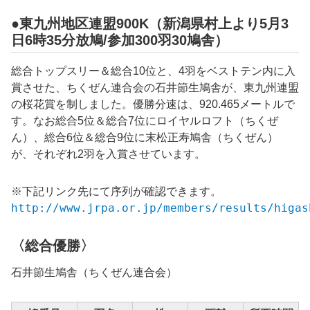
●東九州地区連盟900K（新潟県村上より5月3
日6時35分放鳩/参加300羽30鳩舎）
総合トップスリー＆総合10位と、4羽をベストテン内に入
賞させた、
ちくぜん
連合会の
石井節生
鳩舎が、東九州連盟
の桜花賞を制しました。優勝分速は、
920.465メートルで
す。
なお総合5位＆総合7位にロイヤルロフト（ちくぜ
ん）、総合6位＆総合9位に
末松正寿鳩舎（ちくぜん）
が、それぞれ2羽を入賞させています。
※下記リンク先にて序列が確認できます。
http://www.jrpa.or.jp/members/results/higas
〈総合優勝〉
石井節生
鳩舎（
ちくぜん
連合会）