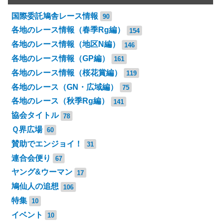
国際委託鳩舎レース情報
90
各地のレース情報（春季Rg編）
154
各地のレース情報（地区N編）
146
各地のレース情報（GP編）
161
各地のレース情報（桜花賞編）
119
各地のレース（GN・広域編）
75
各地のレース（秋季Rg編）
141
協会タイトル
78
Ｑ界広場
60
賛助でエンジョイ！
31
連合会便り
67
ヤング&ウーマン
17
鳩仙人の追想
106
特集
10
イベント
10