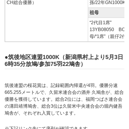
CH総合優勝）
孫/22年GN1000
祖母
“2代目1席”
13YB08050 BC
母/“1席”（親仔2
●筑後地区連盟1000K（新潟県村上より5月3日
6時35分放鳩/参加75羽22鳩舎）
筑後連盟の桜花賞は、記録範囲内帰還が4羽。優勝分速
665.255
メートルで、
久留米
連合会の
酒井 久
鳩舎が、総合
優勝を獲得しています。総合2位には、
福岡つばさ
連合会
の
溝田靖博
鳩舎、総合3位は久留米中央連合会の
堀内健吾
鳩舎が、それぞれ入賞しています。
※下記リンク先にて序列が確認できます。