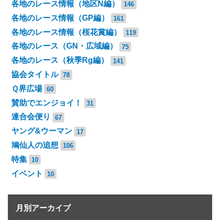
各地のレース情報（地区N編）
146
各地のレース情報（GP編）
161
各地のレース情報（桜花賞編）
119
各地のレース（GN・広域編）
75
各地のレース（秋季Rg編）
141
協会タイトル
78
Ｑ界広場
60
賛助でエンジョイ！
31
連合会便り
67
ヤング&ウーマン
17
鳩仙人の追想
106
特集
10
イベント
10
月別アーカイブ