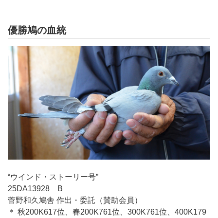
優勝鳩の血統
“ウインド・ストーリー号”
25DA13928 B
菅野和久鳩舎 作出・委託（賛助会員）
＊ 秋200K617位、春200K761位、300K761位、400K179