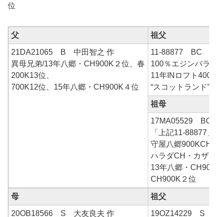
位
父
祖父
21DA21065 B 中田智之 作
11-88877 BC
異母兄弟/13年八郷・CH900K２位、春
100％エジンバラ
200K13位、
11年INロフト400K
700K12位、15年八郷・CH900K４位
“スコットランド”×
祖母
17MA05529 B
「上記11-88877
守屋八郷900KCH
ハラダCH・カザミ
13年八郷・CH90
CH900K２位
母
祖父
20OB18566 S 大友良夫 作
19OZ14229 S