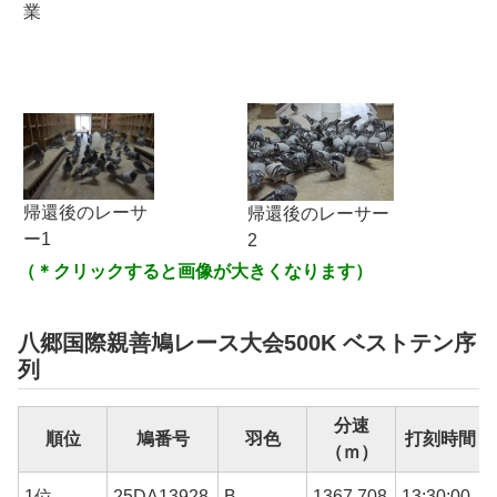
業
帰還後のレーサ
帰還後のレーサー
ー1
2
（＊クリックすると画像が大きくなります）
八郷国際親善鳩レース大会500K ベストテン序
列
分速
順位
鳩番号
羽色
打刻時間
（ｍ）
1位
25DA13928
B
1367.708
13:30:00