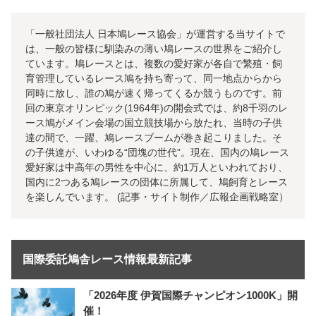
「一般社団法人 日本鳩レース協会」が運営する当サイトで
は、一般の皆様に馴染みの薄い鳩レースの世界をご紹介し
ています。鳩レースとは、複数の愛好家が各自で繁殖・飼
育管理しているレース鳩を持ち寄って、同一地点からから
同時に放し、誰の鳩が速く帰ってくるか競うものです。前
回の東京オリンピック(1964年)の開会式では、約8千羽のレ
ース鳩がメイン会場の国立競技場から放たれ、当時の子供
達の間で、一躍、鳩レースブームが巻き起こりました。そ
の子供達が、いわゆる“団塊の世代”。現在、国内の鳩レース
愛好家は中高年の男性を中心に、約1万人といわれており、
国内に2つある鳩レースの団体に所属して、鳩飼育とレース
を楽しんでいます。 (記事・サイト制作／広報企画戦略室）
国際委託鳩舎レース情報最新記事
「2026年度 伊賀国際チャンピオン1000K」開
催！