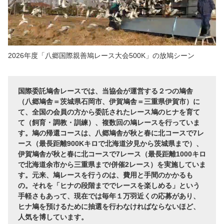
2026年度「八郷国際親善鳩レース大会500K」の放鳩シーン
国際委託鳩舎レースでは、当協会が運営する２つの鳩舎
（八郷鳩舎＝茨城県石岡市、伊賀鳩舎＝三重県伊賀市）に
て、全国の会員の方から委託されたレース鳩のヒナを育て
て（飼育・調教・訓練）、複数回の鳩レースを行っていま
す。鳩の帰還コースは、八郷鳩舎が秋と春に北コースで7レ
ース（最長距離900Kキロで北海道汐見から茨城県まで）、
伊賀鳩舎が秋と春に北コースで7レース（最長距離1000キロ
で北海道余市から三重県まで/併催2レース）を実施していま
す。元来、鳩レースを行うのは、費用と手間のかかるも
の。それを「ヒナの段階まででレースを楽しめる」という
手軽さもあって、現在では毎年１万羽近くの応募があり、
ヒナ鳩を預けるために抽選を行わなければならないほど、
人気を博しています。