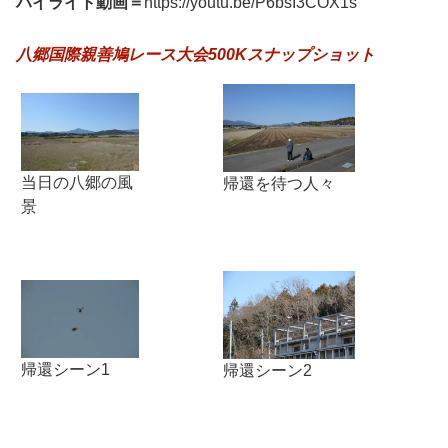
ハイライト動画＝
https://youtu.be/P6bsI3COX1s
八郷国際親善鳩レース大会500K
スナップショット
当日の八郷の風
帰還を待つ人々
景
帰還シーン1
帰還シーン2