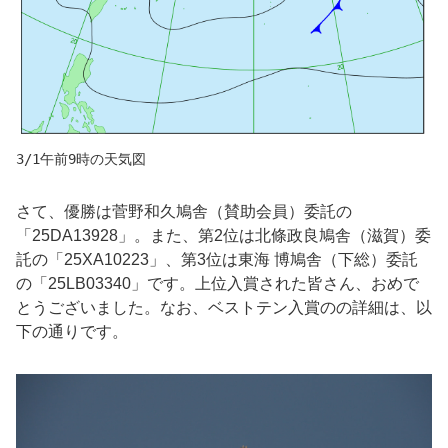
3/1午前9時の天気図
さて、優勝は
菅野和久
鳩舎（
賛助会員
）委託の
「
25DA13928
」。また、第2位は
北條政良
鳩舎（
滋賀
）委
託の「
25XA10223
」、第3位は
東海 博
鳩舎（
下総
）委託
の「
25LB03340
」です。上位入賞された皆さん、おめで
とうございました。なお、ベストテン入賞のの詳細は、以
下の通りです。