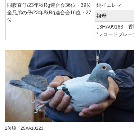
同腹直仔/23年秋Rg連合会36位・39位
純イエレマ
全兄弟の仔/23年秋Rg連合会16位・27
祖母
位
13HA09163 香取
“レコードブレーカー
2位鳩「25XA10223」