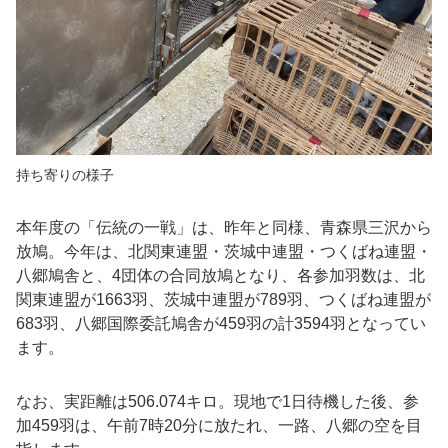
持ち寄りの様子
本年度の「伝統の一戦」は、昨年と同様、青森県三沢から
放鳩。今年は、北関東連盟・茨城中連盟・つくばね連盟・
八郷鳩舎と、
4
団体の合同放鳩となり、各参加羽数は、北
関東連盟が
1663
羽、茨城中連盟が
789
羽、つくばね連盟が
683
羽、八郷国際委託鳩舎が
459
羽の計
3594
羽となってい
ます。
なお、実距離は506.074キロ。現地で1日待機した後、参
加459羽は、午前7時20分に放たれ、一路、八郷の空を目