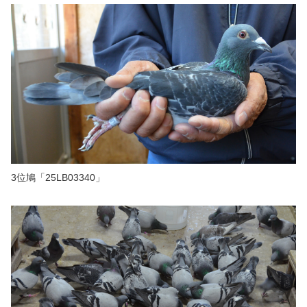
3位鳩「25LB03340」