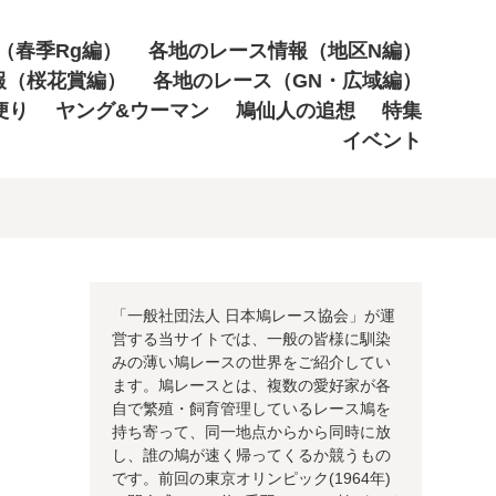
（春季Rg編）
各地のレース情報（地区N編）
報（桜花賞編）
各地のレース（GN・広域編）
便り
ヤング&ウーマン
鳩仙人の追想
特集
イベント
「一般社団法人 日本鳩レース協会」が運
営する当サイトでは、一般の皆様に馴染
みの薄い鳩レースの世界をご紹介してい
ます。鳩レースとは、複数の愛好家が各
自で繁殖・飼育管理しているレース鳩を
持ち寄って、同一地点からから同時に放
し、誰の鳩が速く帰ってくるか競うもの
です。前回の東京オリンピック(1964年)