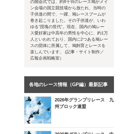
の開会式では、約8千羽のレース鳩がメイ
ン会場の国立競技場から放たれ、当時の
子供達の間で、一躍、鳩レースブームが
巻き起こりました。その子供達が、いわ
ゆる“団塊の世代”。現在、国内の鳩レー
ス愛好家は中高年の男性を中心に、約1万
人といわれており、国内に2つある鳩レー
スの団体に所属して、鳩飼育とレースを
楽しんでいます。 (記事・サイト制作／
広報企画戦略室）
各地のレース情報（GP編）最新記事
2026年グランプリレース 九
州ブロック連盟