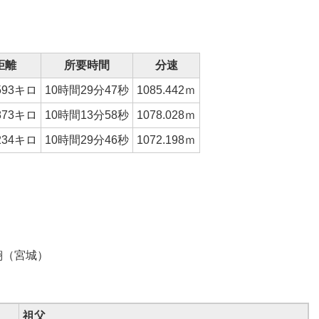
距離
所要時間
分速
593
キロ
10時間29分47秒
1085.442
ｍ
873
キロ
10時間13分58秒
1078.028
ｍ
234
キロ
10時間29分46秒
1072.198ｍ
使翔（宮城）
祖父