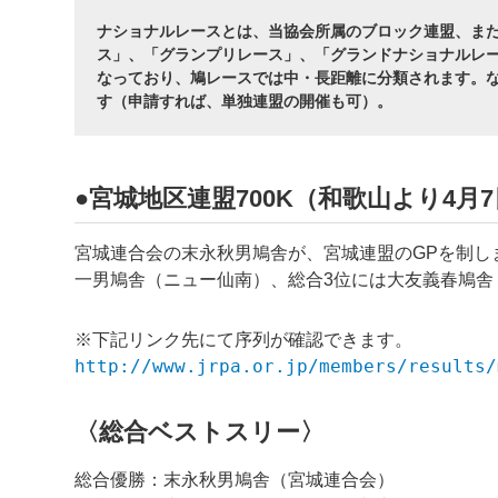
ナショナルレースとは、当協会所属のブロック連盟、ま
ス」、「グランプリレース」、「グランドナショナルレー
なっており、鳩レースでは中・長距離に分類されます。
す（申請すれば、単独連盟の開催も可）。
●宮城地区連盟700K（和歌山より4月7日
宮城連合会の
末永秋男
鳩舎が、宮城連盟のGPを制し
一男
鳩舎（ニュー仙南）、総合3位には大友義春鳩舎
※下記リンク先にて序列が確認できます。
http://www.jrpa.or.jp/members/results/
〈総合ベストスリー〉
総合優勝：
末永秋男
鳩舎（宮城連合会）