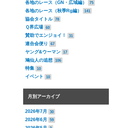
各地のレース（GN・広域編）
75
各地のレース（秋季Rg編）
141
協会タイトル
78
Ｑ界広場
60
賛助でエンジョイ！
31
連合会便り
67
ヤング&ウーマン
17
鳩仙人の追想
106
特集
10
イベント
10
月別アーカイブ
2026年7月
30
2026年6月
59
2026年5月