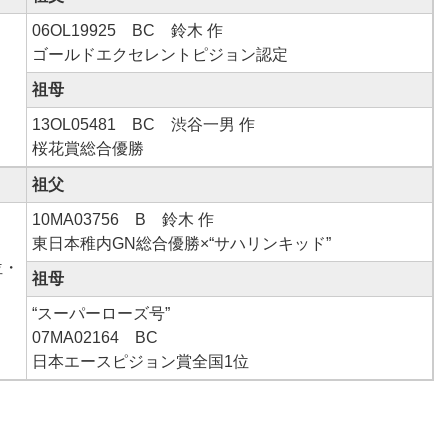
06OL19925 BC 鈴木 作
ゴールドエクセレントピジョン認定
祖母
13OL05481 BC 渋谷一男 作
桜花賞総合優勝
祖父
10MA03756 B 鈴木 作
東日本稚内GN総合優勝×“サハリンキッド”
位・
祖母
“スーパーローズ号”
07MA02164 BC
日本エースピジョン賞全国1位