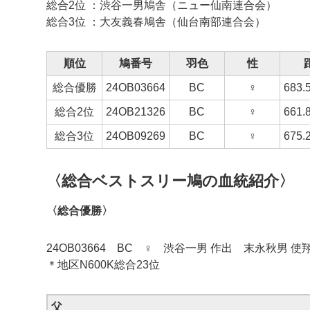
総合2位 ：
渋谷一男
鳩舎（ニュー仙南連合会）
総合3位 ：
大友義春
鳩舎（
仙台南部
連合会）
順位
鳩番号
羽色
性
総合優勝
24
OB03664
BC
♀
683.
総合2位
24
OB21326
BC
♀
661.
総合3位
24
OB09269
BC
♀
675.
〈総合ベストスリー鳩の血統紹介〉
〈総合優勝〉
24OB03664 BC ♀ 渋谷一男 作出 末永秋男 
＊地区N600K総合23位
父