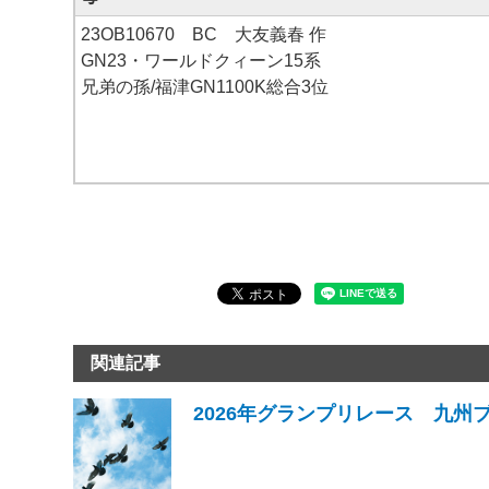
23OB10670 BC 大友義春 作
GN23・ワールドクィーン15系
兄弟の孫/福津GN1100K総合3位
関連記事
2026年グランプリレース 九州