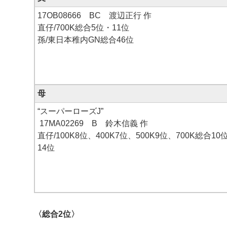
17OB08666 BC 渡辺正行 作
直仔/700K総合5位・11位
孫/東日本稚内GN総合46位
母
“スーパーローズJ”
17MA02269 B 鈴木信義 作
直仔/100K8位、400K7位、500K9位、700K総合10
14位
〈総合2位〉