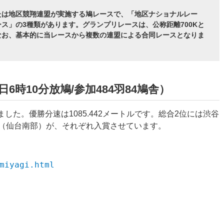
たは地区競翔連盟が実施する鳩レースで、「地区ナショナルレー
ス」の3種類があります。グランプリレースは、公称距離700Kと
なお、基本的に当レースから複数の連盟による合同レースとなりま
6時10分放鳩/参加484羽84鳩舎）
ました。優勝分速は
1085.442
メートルです。総合2位には
渋谷
（仙台南部）が、それぞれ入賞させています。
miyagi.html