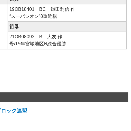
19OB18401 BC 鎌田利信 作
“スーパシオン”8重近親
祖母
21OB08093 B 大友 作
母/15年宮城地区N総合優勝
ブロック連盟