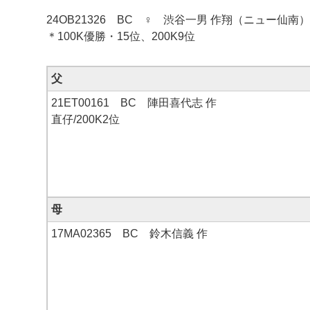
24OB21326 BC ♀ 渋谷一男 作翔（ニュー仙南
＊100K優勝・15位、200K9位
父
21ET00161 BC 陣田喜代志 作
直仔/200K2位
母
17MA02365 BC 鈴木信義 作