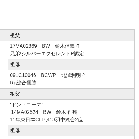
）
祖父
17MA02369 BW 鈴木信義 作
兄弟/シルバーエクセレントP認定
祖母
09LC10046 BCWP 北澤利明 作
Rg総合優勝
祖父
“ドン・コーマ”
14MA02524 BW 鈴木 作翔
15年東日本CH7,453羽中総合2位
祖母