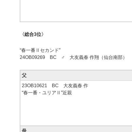
〈総合3位〉
“春一番Ⅱセカンド”
24OB09269 BC ♂ 大友義春 作翔（仙台南部）
父
23OB10621 BC 大友義春 作
“春一番・ユリアⅡ”近親
母