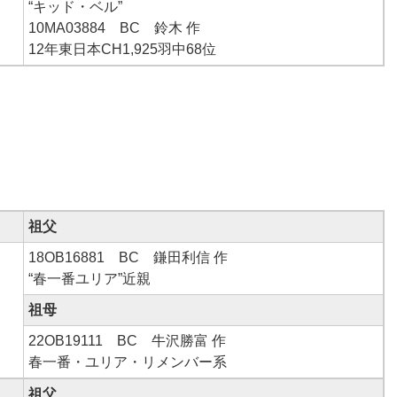
“キッド・ベル”
10MA03884 BC 鈴木 作
12年東日本CH1,925羽中68位
祖父
18OB16881 BC 鎌田利信 作
“春一番ユリア”近親
祖母
22OB19111 BC 牛沢勝富 作
春一番・ユリア・リメンバー系
祖父