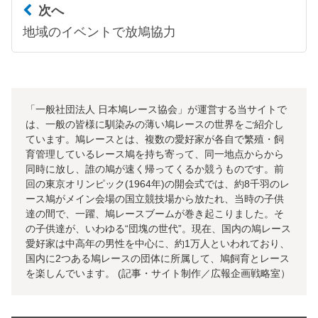
次へ
地域のイベントで放鳩協力
「一般社団法人 日本鳩レース協会」が運営する当サイトで
は、一般の皆様に馴染みの薄い鳩レースの世界をご紹介し
ています。鳩レースとは、複数の愛好家が各自で繁殖・飼
育管理しているレース鳩を持ち寄って、同一地点からから
同時に放し、誰の鳩が速く帰ってくるか競うものです。前
回の東京オリンピック(1964年)の開会式では、約8千羽のレ
ース鳩がメイン会場の国立競技場から放たれ、当時の子供
達の間で、一躍、鳩レースブームが巻き起こりました。そ
の子供達が、いわゆる“団塊の世代”。現在、国内の鳩レース
愛好家は中高年の男性を中心に、約1万人といわれており、
国内に2つある鳩レースの団体に所属して、鳩飼育とレース
を楽しんでいます。 (記事・サイト制作／広報企画戦略室）