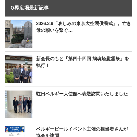
Ｑ界広場最新記事
2026.3.9「哀しみの東京大空襲供養式」。亡き
母の願いを繋ぐ…
新会長のもと「第四十四回 鳩魂塔慰霊祭」を
執行！
駐日ベルギー大使館へ表敬訪問いたしました
ベルギービールイベント主催の担当者さんが
協会を訪問