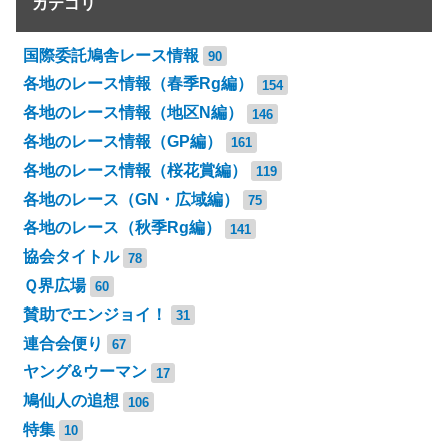
カテゴリ
国際委託鳩舎レース情報
90
各地のレース情報（春季Rg編）
154
各地のレース情報（地区N編）
146
各地のレース情報（GP編）
161
各地のレース情報（桜花賞編）
119
各地のレース（GN・広域編）
75
各地のレース（秋季Rg編）
141
協会タイトル
78
Ｑ界広場
60
賛助でエンジョイ！
31
連合会便り
67
ヤング&ウーマン
17
鳩仙人の追想
106
特集
10