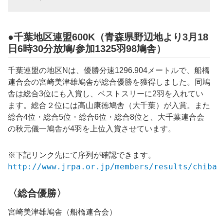
●千葉地区連盟600K（青森県野辺地より3月18
日6時30分放鳩/参加1325羽98鳩舎）
千葉連盟の地区Nは、優勝分速1296.904メートルで、船橋
連合会の宮崎美津雄鳩舎が総合優勝を獲得しました。同鳩
舎は総合3位にも入賞し、ベストスリーに2羽を入れてい
ます。総合２位には高山康徳鳩舎（大千葉）が入賞。また
総合4位・総合5位・総合6位・総合8位と、大千葉連合会
の秋元儀一鳩舎が4羽を上位入賞させています。
※下記リンク先にて序列が確認できます。
http://www.jrpa.or.jp/members/results/chiba
〈総合優勝〉
宮崎美津雄鳩舎（船橋連合会）