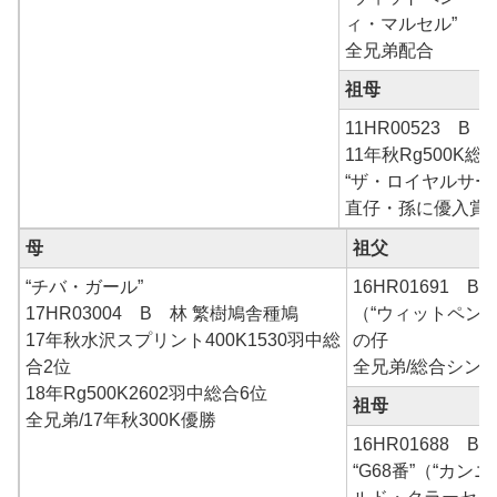
ィ・マルセル”
全兄弟配合
祖母
11HR00523 B
11年秋Rg500K総
“ザ・ロイヤルサード
直仔・孫に優入賞
母
祖父
“チバ・ガール”
16HR01691 B
17HR03004 B 林 繁樹鳩舎種鳩
（“ウィットペン
17年秋水沢スプリント400K1530羽中総
の仔
合2位
全兄弟/総合シン
18年Rg500K2602羽中総合6位
祖母
全兄弟/17年秋300K優勝
16HR01688 BC
“G68番”（“カ