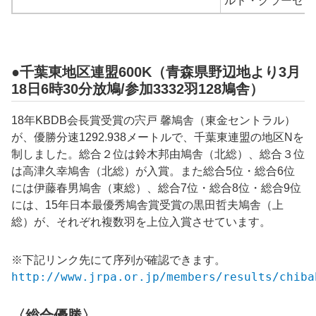
ルド・クラーセン
●千葉東地区連盟600K（青森県野辺地より3月
18日6時30分放鳩/参加3332羽128鳩舎）
18年KBDB会長賞受賞の宍戸 馨鳩舎（東金セントラル）
が、優勝分速1292.938メートルで、千葉東連盟の地区Nを
制しました。総合２位は鈴木邦由鳩舎（北総）、総合３位
は高津久幸鳩舎（北総）が入賞。また総合5位・総合6位
には伊藤春男鳩舎（東総）、総合7位・総合8位・総合9位
には、15年日本最優秀鳩舎賞受賞の黒田哲夫鳩舎（上
総）が、それぞれ複数羽を上位入賞させています。
※下記リンク先にて序列が確認できます。
http://www.jrpa.or.jp/members/results/chiba
〈総合優勝〉