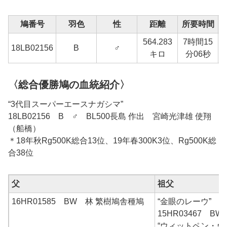
鳩番号
羽色
性
距離
所要時間
564.283
7時間15
1
18LB02156
B
♂
キロ
分06秒
〈総合優勝鳩の血統紹介〉
“3代目スーパーエースナガシマ”
18LB02156 B ♂ BL500長島 作出 宮崎光津雄 使翔
（船橋）
＊18年秋Rg500K総合13位、19年春300K3位、Rg500K総
合38位
父
祖父
16HR01585 BW 林 繁樹鳩舎種鳩
“金眼のレーウ”
15HR03467 
“ウィットペン・ヴ