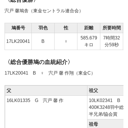
宍戸 馨鳩舎（東金セントラル連合会）
鳩番号
羽色
性
距離
所要時間
585.679
7時間32
1
17LK20041
B
♀
キロ
分59秒
〈総合優勝鳩の血統紹介〉
17LK20041 B ♀ 宍戸 馨 作翔（東金C）
父
祖父
16LK01335 G 宍戸 馨 作
10LK02341 B 
400K3248羽中総
半兄弟/協会賞
祖母