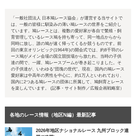
「一般社団法人 日本鳩レース協会」が運営する当サイトで
は、一般の皆様に馴染みの薄い鳩レースの世界をご紹介し
ています。鳩レースとは、複数の愛好家が各自で繁殖・飼
育管理しているレース鳩を持ち寄って、同一地点からから
同時に放し、誰の鳩が速く帰ってくるか競うものです。前
回の東京オリンピック(1964年)の開会式では、約8千羽のレ
ース鳩がメイン会場の国立競技場から放たれ、当時の子供
達の間で、一躍、鳩レースブームが巻き起こりました。そ
の子供達が、いわゆる“団塊の世代”。現在、国内の鳩レース
愛好家は中高年の男性を中心に、約1万人といわれており、
国内に2つある鳩レースの団体に所属して、鳩飼育とレース
を楽しんでいます。 (記事・サイト制作／広報企画戦略室）
各地のレース情報（地区N編）最新記事
2026年地区ナショナルレース 九州ブロック連