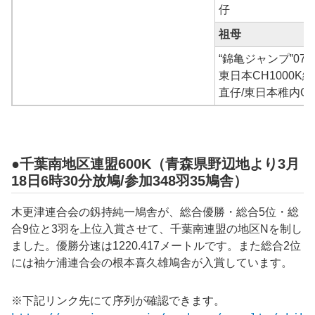
仔
祖母
“錦亀ジャンプ”07
東日本CH1000K総
直仔/東日本稚内GN
●千葉南地区連盟600K（青森県野辺地より3月
18日6時30分放鳩/参加348羽35鳩舎）
木更津連合会の釼持純一鳩舎が、総合優勝・総合5位・総
合9位と3羽を上位入賞させて、千葉南連盟の地区Nを制し
ました。優勝分速は1220.417メートルです。また総合2位
には袖ケ浦連合会の根本喜久雄鳩舎が入賞しています。
※下記リンク先にて序列が確認できます。