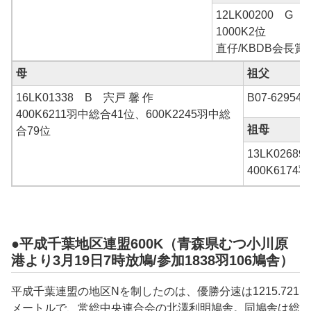
12LK00200 G 
1000K2位
直仔/KBDB会長
母
祖父
16LK01338 B 宍戸 馨 作
B07-6295
400K6211羽中総合41位、600K2245羽中総
祖母
合79位
13LK0268
400K617
●平成千葉地区連盟600K（青森県むつ小川原
港より3月19日7時放鳩/参加1838羽106鳩舎）
平成千葉連盟の地区Nを制したのは、優勝分速は1215.721
メートルで、常総中央連合会の北澤利明鳩舎。同鳩舎は総