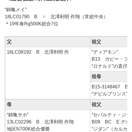
“錦亀メイ”
18LC01790 B ♂ 北澤利明 作翔（常総中央）
＊19年春Rg500K総合7位
父
祖父
16LC08192 B 北澤利明 作
“ディアモン”
B13 ガビー・フ
“ロナルド”の直仔
祖母
B15-3148467
“デビルプリンス”
母
祖父
“錦亀サホ”
“セパルティ・ジダ
13LC02296 B 北澤利明 作翔
B09 BC E.デボ
地区N700K総合優勝
“ジダン”（カルカ