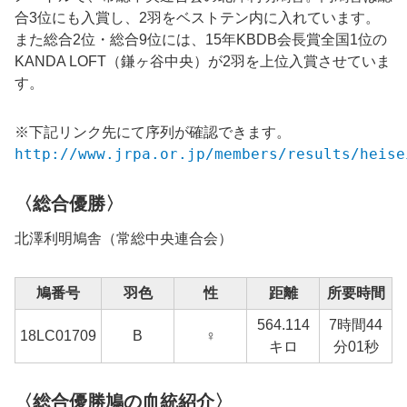
合3位にも入賞し、2羽をベストテン内に入れています。
また総合2位・総合9位には、15年KBDB会長賞全国1位の
KANDA LOFT（鎌ヶ谷中央）が2羽を上位入賞させていま
す。
※下記リンク先にて序列が確認できます。
http://www.jrpa.or.jp/members/results/heise
〈総合優勝〉
北澤利明鳩舎（常総中央連合会）
鳩番号
羽色
性
距離
所要時間
564.114
7時間44
18LC01709
B
♀
1
キロ
分01秒
〈総合優勝鳩の血統紹介〉