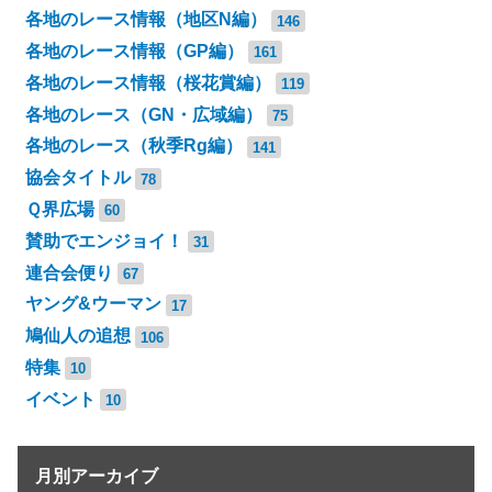
各地のレース情報（地区N編）
146
各地のレース情報（GP編）
161
各地のレース情報（桜花賞編）
119
各地のレース（GN・広域編）
75
各地のレース（秋季Rg編）
141
協会タイトル
78
Ｑ界広場
60
賛助でエンジョイ！
31
連合会便り
67
ヤング&ウーマン
17
鳩仙人の追想
106
特集
10
イベント
10
月別アーカイブ