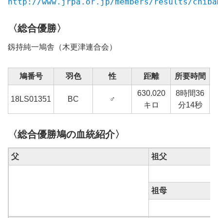
http://www.jrpa.or.jp/members/results/chiba
〈総合優勝〉
釼持純一鳩舎（木更津連合会）
鳩番号
羽色
性
距離
所要時間
630.020
8時間36
1
18LS01351
BC
♂
キロ
分14秒
〈総合優勝鳩の血統紹介〉
父
祖父
祖母