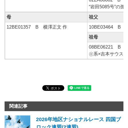
“岩田5085号”の孫
母
祖父
12BE01357 B 横澤正文 作
10BE03464 B
祖母
08BE06221 B 
㋖系×吉本サウス
関連記事
2026年地区ナショナルレース 四国ブ
ロック連盟(2連盟)