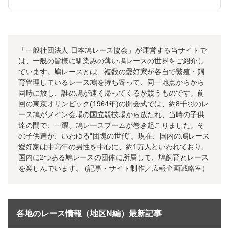
「一般社団法人 日本鳩レース協会」が運営する当サイトで
は、一般の皆様に馴染みの薄い鳩レースの世界をご紹介し
ています。鳩レースとは、複数の愛好家が各自で繁殖・飼
育管理しているレース鳩を持ち寄って、同一地点からから
同時に放し、誰の鳩が速く帰ってくるか競うものです。前
回の東京オリンピック(1964年)の開会式では、約8千羽のレ
ース鳩がメイン会場の国立競技場から放たれ、当時の子供
達の間で、一躍、鳩レースブームが巻き起こりました。そ
の子供達が、いわゆる“団塊の世代”。現在、国内の鳩レース
愛好家は中高年の男性を中心に、約1万人といわれており、
国内に2つある鳩レースの団体に所属して、鳩飼育とレース
を楽しんでいます。 (記事・サイト制作／広報企画戦略室）
各地のレース情報（地区N編）最新記事