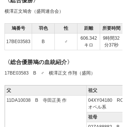
〈総合優勝〉
横澤正文鳩舎（盛岡連合会）
鳩番号
羽色
性
距離
所要時間
606.342
9時間32
1
17BE03583
B
♂
キロ
分37秒
〈総合優勝鳩の血統紹介〉
17BE03583 B ♂ 横澤正文 作翔（盛岡）
父
祖父
11DA10038 B 寺田正美 作
04XY04180 RC
オペル系
祖母
02ZA88882 B