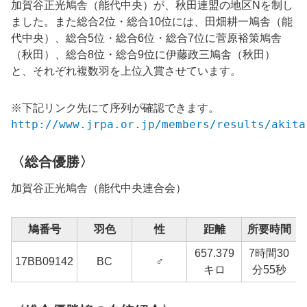
加賀谷正光鳩舎（能代中央）が、秋田連盟の地区Nを制し
ました。また総合2位・総合10位には、田畑耕一鳩舎（能
代中央）、総合5位・総合6位・総合7位に菅原裕策鳩舎
（秋田）、総合8位・総合9位に伊藤政三鳩舎（秋田）
と、それぞれ複数羽を上位入賞させています。
※下記リンク先にて序列が確認できます。
http://www.jrpa.or.jp/members/results/akita
〈総合優勝〉
加賀谷正光鳩舎（能代中央連合会）
鳩番号
羽色
性
距離
所要時間
657.379
7時間30
1
17BB09142
BC
♂
キロ
分55秒