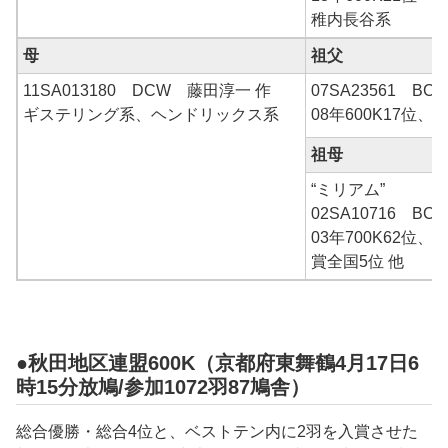
稚内長谷系
母
祖父
11SA013180 DCW 藤田淳一 作
07SA23561 B
ギステリング系、ヘンドリックス系
08年600K17位、
祖母
“ミリアム”
02SA10716 B
03年700K62位
賞全国5位 他
●秋田地区連盟600K（京都府東舞鶴4月17日6
時15分放鳩/参加1072羽87鳩舎）
総合優勝・総合4位と、ベストテン内に2羽を入賞させた