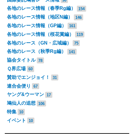
90
各地のレース情報（春季Rg編）
154
各地のレース情報（地区N編）
146
各地のレース情報（GP編）
161
各地のレース情報（桜花賞編）
119
各地のレース（GN・広域編）
75
各地のレース（秋季Rg編）
141
協会タイトル
78
Ｑ界広場
60
賛助でエンジョイ！
31
連合会便り
67
ヤング&ウーマン
17
鳩仙人の追想
106
特集
10
イベント
10