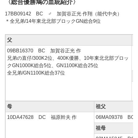
〈総合優勝鳩の血統紹介〉
17BB09142 BC ♂ 加賀谷正光 作翔（能代中央）
＊全兄弟/14年東北北部ブロックGN総合9位
父
09BB16370 BC 加賀谷正光 作
9
兄弟の直仔/300K2位、400K優勝、10年東北北部ブロッ
9
クGN1000K総合5位、GN1100K総合25位
全兄弟/GN1100K総合37位
9
C
母
祖父
10DA47628 DC 福原幹夫 作
06MA09378 BC
祖母