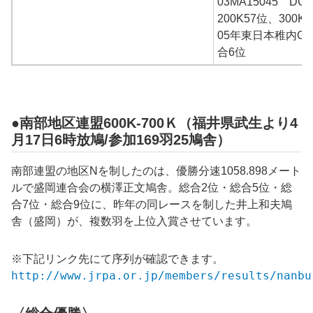
03MA15045 D
200K57位、300K
05年東日本稚内GN1
合6位
●南部地区連盟600K-700Ｋ（福井県武生より4
月17日6時放鳩/参加169羽25鳩舎）
南部連盟の地区Nを制したのは、優勝分速1058.898メート
ルで盛岡連合会の横澤正文鳩舎。総合2位・総合5位・総
合7位・総合9位に、昨年の同レースを制した井上和夫鳩
舎（盛岡）が、複数羽を上位入賞させています。
※下記リンク先にて序列が確認できます。
http://www.jrpa.or.jp/members/results/nanbu