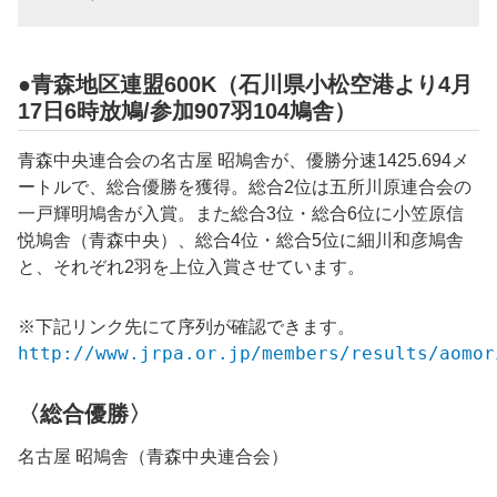
●青森地区連盟600K（石川県小松空港より4月
17日6時放鳩/参加907羽104鳩舎）
青森中央連合会の名古屋 昭鳩舎が、優勝分速1425.694メ
ートルで、総合優勝を獲得。総合2位は五所川原連合会の
一戸輝明鳩舎が入賞。また総合3位・総合6位に小笠原信
悦鳩舎（青森中央）、総合4位・総合5位に細川和彦鳩舎
と、それぞれ2羽を上位入賞させています。
※下記リンク先にて序列が確認できます。
http://www.jrpa.or.jp/members/results/aomor
〈総合優勝〉
名古屋 昭鳩舎（青森中央連合会）