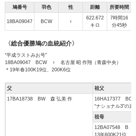
鳩番号
羽色
性
距離
所要時間
622.672
7時間16
1
18BA09047
BCW
♀
キロ
分45秒
〈総合優勝鳩の血統紹介〉
“平成ラストみお号”
18BA09047 BCW ♀ 名古屋 昭 作翔（青森中央）
＊19年春100K19位、200K6位
父
祖父
17BA18738 BW 森 弘美 作
16HA17377 B
“ナショナル3”の直
祖母
12BA07548 B 
13年600K21位