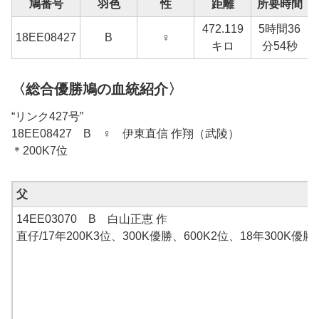
鳩番号
羽色
性
距離
所要時間
472.119
5時間36
18EE08427
B
♀
1
キロ
分54秒
〈総合優勝鳩の血統紹介〉
“リンク427号”
18EE08427 B ♀ 伊東直信 作翔（武陵）
＊200K7位
父
14EE03070 B 白山正恵 作
直仔/17年200K3位、300K優勝、600K2位、18年300K優勝