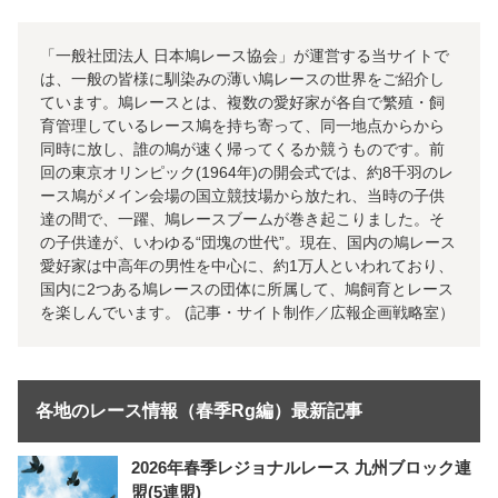
「一般社団法人 日本鳩レース協会」が運営する当サイトで
は、一般の皆様に馴染みの薄い鳩レースの世界をご紹介し
ています。鳩レースとは、複数の愛好家が各自で繁殖・飼
育管理しているレース鳩を持ち寄って、同一地点からから
同時に放し、誰の鳩が速く帰ってくるか競うものです。前
回の東京オリンピック(1964年)の開会式では、約8千羽のレ
ース鳩がメイン会場の国立競技場から放たれ、当時の子供
達の間で、一躍、鳩レースブームが巻き起こりました。そ
の子供達が、いわゆる“団塊の世代”。現在、国内の鳩レース
愛好家は中高年の男性を中心に、約1万人といわれており、
国内に2つある鳩レースの団体に所属して、鳩飼育とレース
を楽しんでいます。 (記事・サイト制作／広報企画戦略室）
各地のレース情報（春季Rg編）最新記事
2026年春季レジョナルレース 九州ブロック連
盟(5連盟)