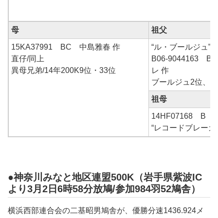
母
祖父
15KA37991 BC 中島雅春 作
“ル・ブールジュ”
直仔/同上
B06-9044163
異母兄弟/14年200K9位・33位
レ 作
ブールジュ2位、オ
祖母
14HF07168 B
“レコードブレーカ
●神奈川みなと地区連盟500K（岩手県紫波IC
より3月2日6時58分放鳩/参加984羽52鳩舎）
横浜西部連合会の二基昭男鳩舎が、優勝分速1436.924メ