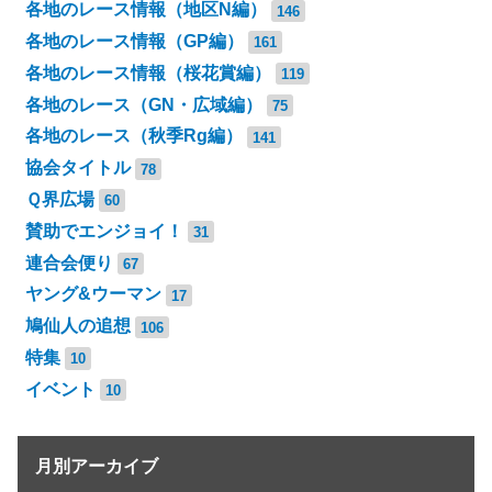
各地のレース情報（地区N編）
146
各地のレース情報（GP編）
161
各地のレース情報（桜花賞編）
119
各地のレース（GN・広域編）
75
各地のレース（秋季Rg編）
141
協会タイトル
78
Ｑ界広場
60
賛助でエンジョイ！
31
連合会便り
67
ヤング&ウーマン
17
鳩仙人の追想
106
特集
10
イベント
10
月別アーカイブ