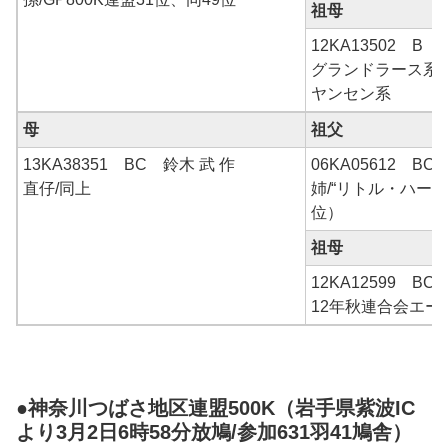
祖母
12KA13502 B 
グランドラース系
ヤンセン系
母
祖父
13KA38351 BC 鈴木 武 作
06KA05612 BC
直仔/同上
姉/“リトル・ハーテ
位）
祖母
12KA12599 B
12年秋連合会エー
●神奈川つばさ地区連盟500K（岩手県紫波IC
より3月2日6時58分放鳩/参加631羽41鳩舎）