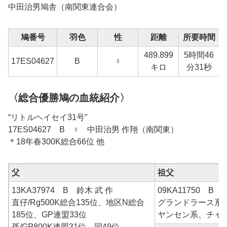
中田治男鳩舎（南関東連合会）
鳩番号
羽色
性
距離
所要時間
489.899
5時間46
17ES04627
B
♀
1
キロ
分31秒
〈総合優勝鳩の血統紹介〉
“リトルヘイセイ31号”
17ES04627 B ♀ 中田治男 作翔（南関東）
＊18年春300K総合66位 他
父
祖父
13KA37974 B 鈴木 武 作
09KA11750 B 
直仔/Rg500K総合135位、地区N総合
グランドラース系
185位、GP連盟33位
ヤンセン系、チャ
孫/GP800K連盟31位、同49位