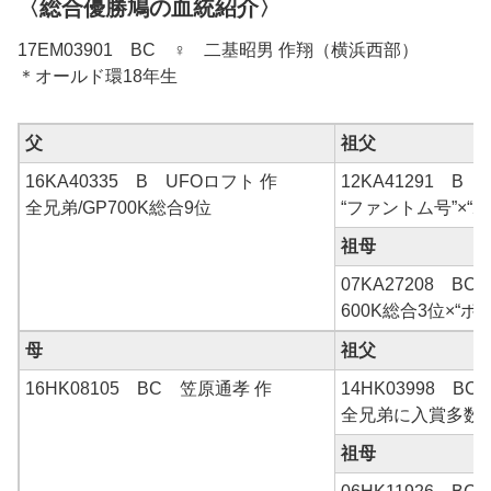
〈総合優勝鳩の血統紹介〉
17EM03901 BC ♀ 二基昭男 作翔（横浜西部）
＊オールド環18年生
父
祖父
16KA40335 B UFOロフト 作
12KA41291 B
全兄弟/GP700K総合9位
“ファントム号”×“
祖母
07KA27208 B
600K総合3位×“ボ
母
祖父
16HK08105 BC 笠原通孝 作
14HK03998 BC
全兄弟に入賞多数
祖母