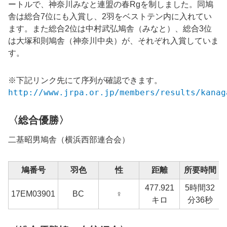
ートルで、神奈川みなと連盟の春Rgを制しました。同鳩
舎は総合7位にも入賞し、2羽をベストテン内に入れてい
ます。また総合2位は中村武弘鳩舎（みなと）、総合3位
は大塚和則鳩舎（神奈川中央）が、それぞれ入賞していま
す。
※下記リンク先にて序列が確認できます。
http://www.jrpa.or.jp/members/results/kanag
〈総合優勝〉
二基昭男鳩舎（横浜西部連合会）
鳩番号
羽色
性
距離
所要時間
477.921
5時間32
17EM03901
BC
♀
キロ
分36秒