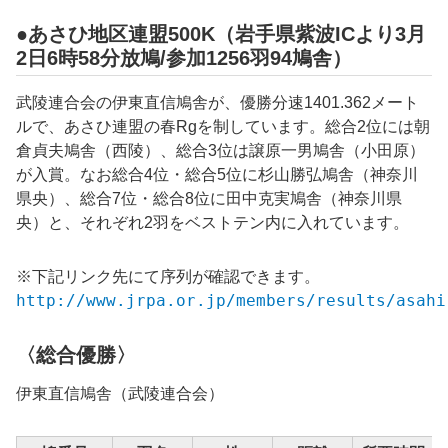
●あさひ地区連盟500K（岩手県紫波ICより3月
2日6時58分放鳩/参加1256羽94鳩舎）
武陵連合会の伊東直信鳩舎が、優勝分速1401.362メート
ルで、あさひ連盟の春Rgを制しています。総合2位には朝
倉貞夫鳩舎（西陵）、総合3位は譲原一男鳩舎（小田原）
が入賞。なお総合4位・総合5位に杉山勝弘鳩舎（神奈川
県央）、総合7位・総合8位に田中克実鳩舎（神奈川県
央）と、それぞれ2羽をベストテン内に入れています。
※下記リンク先にて序列が確認できます。
http://www.jrpa.or.jp/members/results/asahi
〈総合優勝〉
伊東直信鳩舎（武陵連合会）