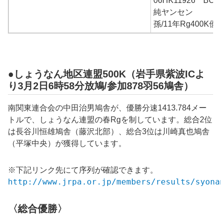
06HK11926 BC
純ヤンセン
孫/11年Rg400K優
●しょうなん地区連盟500K（岩手県紫波ICよ
り3月2日6時58分放鳩/参加878羽56鳩舎）
南関東連合会の中田治男鳩舎が、優勝分速1413.784メー
トルで、しょうなん連盟の春Rgを制しています。総合2位
は長谷川恒雄鳩舎（藤沢北部）、総合3位は川崎真也鳩舎
（平塚中央）が獲得しています。
※下記リンク先にて序列が確認できます。
http://www.jrpa.or.jp/members/results/syona
〈総合優勝〉