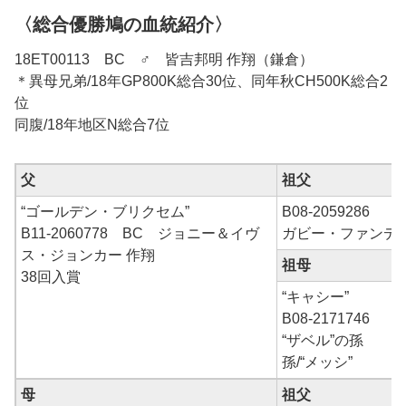
〈総合優勝鳩の血統紹介〉
18ET00113 BC ♂ 皆吉邦明 作翔（鎌倉）
＊異母兄弟/18年GP800K総合30位、同年秋CH500K総合2
位
同腹/18年地区N総合7位
父
祖父
“ゴールデン・ブリクセム”
B08-2059286
B11-2060778 BC ジョニー＆イヴ
ガビー・ファンデ
ス・ジョンカー 作翔
祖母
38回入賞
“キャシー”
B08-2171746
“ザベル”の孫
孫/“メッシ”
母
祖父