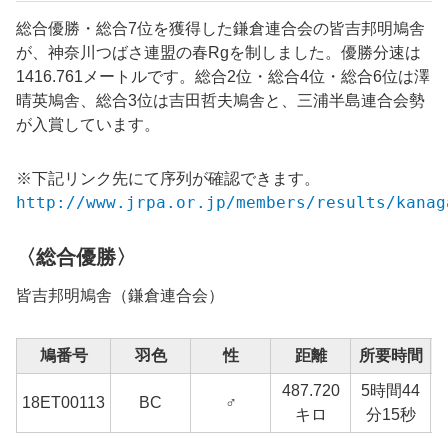
総合優勝・総合7位を獲得した鎌倉連合会の皆吉邦明鳩舎
が、神奈川つばさ連盟の春Rgを制しました。優勝分速は
1416.761メートルです。総合2位・総合4位・総合6位は澤
晴英鳩舎、総合3位は吉田哲夫鳩舎と、三浦半島連合会勢
が入賞しています。
※下記リンク先にて序列が確認できます。
http://www.jrpa.or.jp/members/results/kanag
〈総合優勝〉
皆吉邦明鳩舎（鎌倉連合会）
鳩番号
羽色
性
距離
所要時間
487.720
5時間44
18ET00113
BC
♂
1
キロ
分15秒