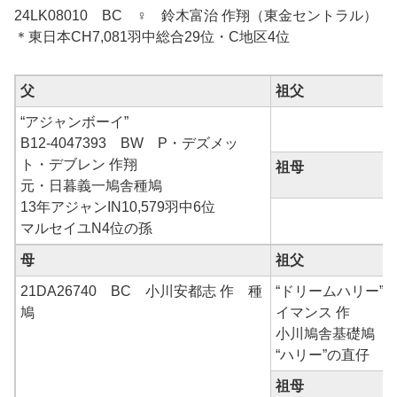
24LK08010 BC ♀ 鈴木富治 作翔（東金セントラル）
＊東日本CH7,081羽中総合29位・C地区4位
父
祖父
“アジャンボーイ”
B12-4047393 BW P・デズメッ
ト・デブレン 作翔
祖母
元・日暮義一鳩舎種鳩
13年アジャンIN10,579羽中6位
マルセイユN4位の孫
母
祖父
21DA26740 BC 小川安都志 作 種
“ドリームハリー”
鳩
イマンス 作
小川鳩舎基礎鳩
“ハリー”の直仔
祖母