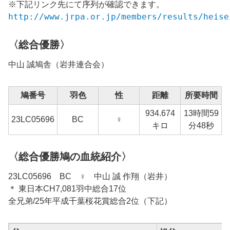
※下記リンク先にて序列が確認できます。
http://www.jrpa.or.jp/members/results/heise
〈総合優勝〉
中山 誠鳩舎
（岩井連合会）
鳩番号
羽色
性
距離
所要時間
934.674
13時間59
1
23
LC05696
BC
♀
キロ
分48秒
〈総合優勝鳩の血統紹介〉
23LC05696 BC ♀ 中山 誠 作翔（岩井）
＊ 東日本CH7,081羽中総合17位
全兄弟/25年平成千葉桜花賞総合2位（下記）