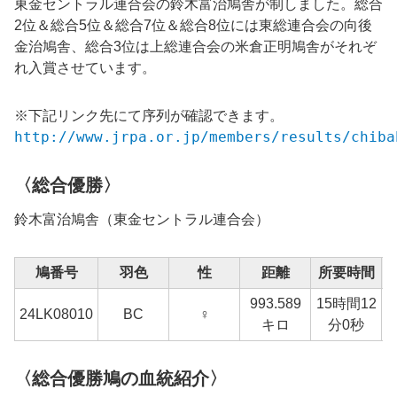
東金セントラル連合会の鈴木富治鳩舎が制しました。総合
2位＆総合5位＆総合7位＆総合8位には東総連合会の向後
金治鳩舎、総合3位は上総連合会の米倉正明鳩舎がそれぞ
れ入賞させています。
※下記リンク先にて序列が確認できます。
http://www.jrpa.or.jp/members/results/chiba
〈総合優勝〉
鈴木富治
鳩舎（
東金セントラル
連合会）
鳩番号
羽色
性
距離
所要時間
993.589
15時間12
1
24LK08010
BC
♀
キロ
分0秒
〈総合優勝鳩の血統紹介〉