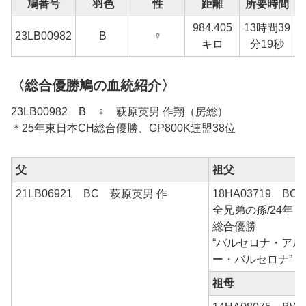
鳩番号
羽色
性
距離
所要時間
984.405
13時間39
1
23
LB00982
B
♀
キロ
分19秒
〈総合優勝鳩の血統紹介〉
23LB00982 B ♀ 萩原英男 作翔（房総）
＊25年東日本CH総合優勝、GP800K連盟38位
父
祖父
21LB06921 BC 萩原英男 作
18HA03719 B
全兄弟の孫/24年＆
総合優勝
“バルセロナ・アル
ー・バルセロナ”
祖母