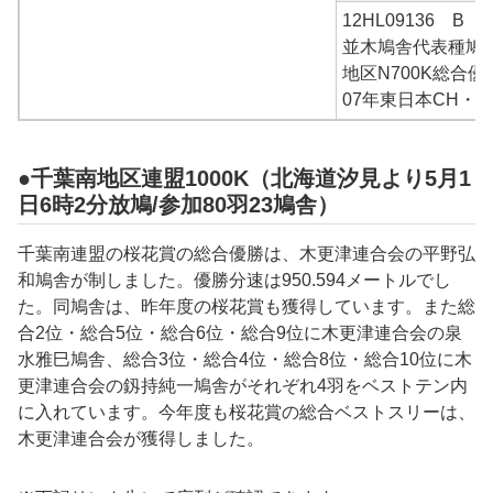
12HL09136 B
並木鳩舎代表種鳩
地区N700K総合優
07年東日本CH・
●千葉南地区連盟1000K（北海道汐見より5月1
日6時2分放鳩/参加80羽23鳩舎）
千葉南連盟の桜花賞の総合優勝は、木更津連合会の
平野弘
和
鳩舎が制しました。優勝分速は
950.594
メートルでし
た。同鳩舎は、昨年度の桜花賞も獲得しています。また総
合2位・総合5位・総合6位・総合9位に木更津連合会の
泉
水雅巳
鳩舎、総合3位・総合4位・総合8位・総合10位に木
更津連合会の釼持純一鳩舎がそれぞれ4羽をベストテン内
に入れています。今年度も桜花賞の総合ベストスリー
は、
木更津連合会が獲得しました。