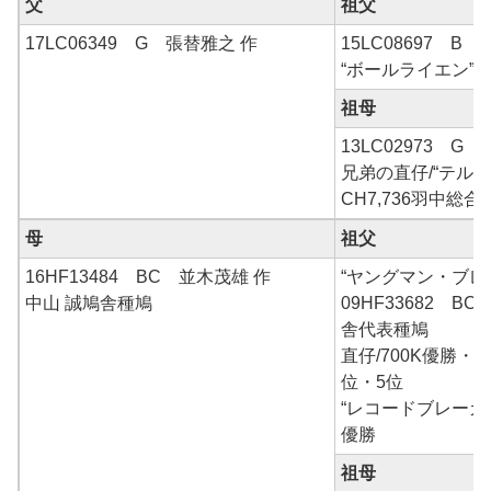
父
祖父
17LC06349 G 張替雅之 作
15LC08697 B 
“ボールライエン”
祖母
13LC02973 G 
兄弟の直仔/“テルヨ
CH7,736羽中総
母
祖父
16HF13484 BC 並木茂雄 作
“ヤングマン・ブレ
中山 誠鳩舎種鳩
09HF33682 B
舎代表種鳩
直仔/700K優勝・総
位・5位
“レコードブレーカ
優勝
祖母