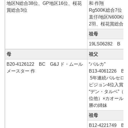
地区N総合38位、GP地区16位、桜花
和 作翔
賞総合3位
Rg500K総合7位
直仔/地区N600K
2羽、桜花賞総合3
祖母
19LS06282 B 
母
祖父
B20-4126122 BC G&J ド・ムール
“バルカ”
メースター 作
B13-4061226 BC
5年連続バルセロ
ピジョン4位入賞
“デン・タルベ”（タ
位他）×カオールN
勝の姉妹
祖母
B12-4221749 BC