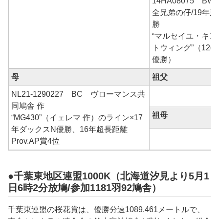
14HA08075 B
全兄弟の仔/19年
勝
“マルセイユ・キン
トウィング”（12
優勝）
母
祖父
NL21-1290227 BC ヴローマンス共
同鳩舎 作
祖母
“MG430”（イェレマ 作）のライン×17
年ダックスN優勝、16年超長距離
Prov.AP賞4位
●千葉東地区連盟1000K（北海道汐見より5月1
日6時2分放鳩/参加1181羽92鳩舎）
千葉東連盟の桜花賞は、優勝分速
1089.461
メートルで、