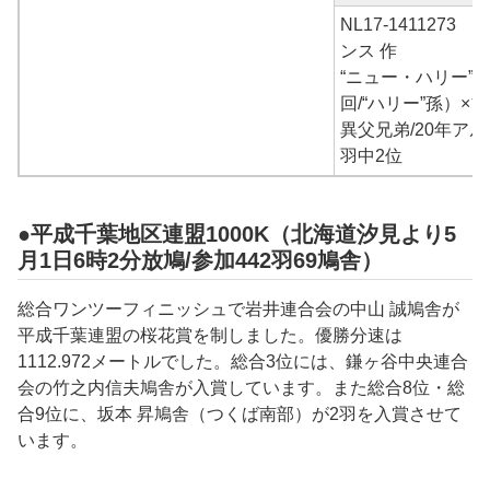
NL17-141127
ンス 作
“ニュー・ハリー”
回/“ハリー”孫）×
異父兄弟/20年アル
羽中2位
●平成千葉地区連盟1000K（北海道汐見より5
月1日6時2分放鳩/参加442羽69鳩舎）
総合ワンツーフィニッシュで
岩井
連合会の
中山 誠鳩舎
が
平成千葉連盟
の桜花賞を制しました。優勝分速は
1112.972
メートルでした。総合3位には、
鎌ヶ谷中央
連合
会の
竹之内信夫
鳩舎が入賞しています。また総合8位・総
合9位に、坂本 昇鳩舎（つくば南部）が2羽を入賞させて
います。