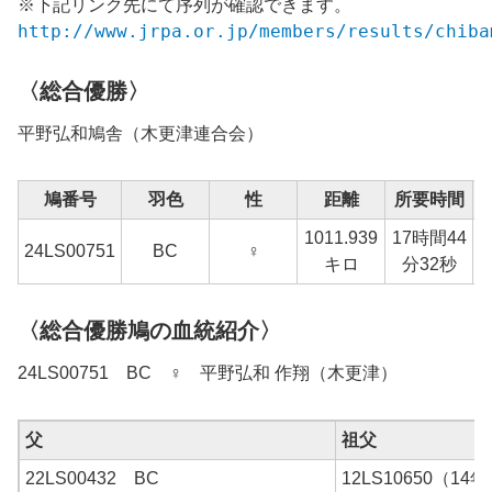
※下記リンク先にて序列が確認できます。
http://www.jrpa.or.jp/members/results/chiba
〈総合優勝〉
平野弘和
鳩舎（木更津連合会）
鳩番号
羽色
性
距離
所要時間
1011.939
17時間44
24
LS00751
BC
♀
キロ
分32秒
〈総合優勝鳩の血統紹介〉
24LS00751 BC ♀ 平野弘和 作翔（木更津）
父
祖父
22LS00432 BC
12LS10650（1