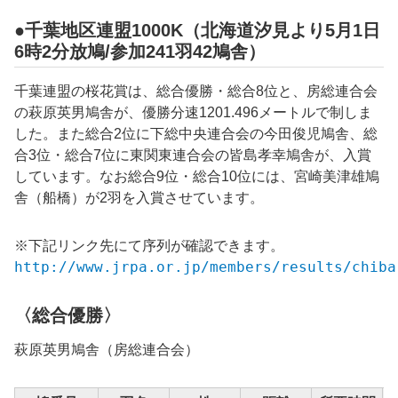
●千葉地区連盟1000K（北海道汐見より5月1日
6時2分放鳩/参加241羽42鳩舎）
千葉連盟の桜花賞は、総合優勝・総合8位と、
房総
連合会
の
萩原英男
鳩舎が、優勝分速1201.496メートルで制しま
した。また総合2位に下総中央連合会の今田俊児鳩舎、総
合3位・総合7位に東関東連合会の皆島孝幸鳩舎が、入賞
しています。なお総合9位・総合10位には、宮崎美津雄鳩
舎（船橋）が2羽を入賞させています。
※下記リンク先にて序列が確認できます。
http://www.jrpa.or.jp/members/results/chiba
〈総合優勝〉
萩原英男
鳩舎（
房総
連合会）