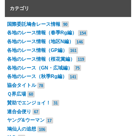
カテゴリ
国際委託鳩舎レース情報
90
各地のレース情報（春季Rg編）
154
各地のレース情報（地区N編）
146
各地のレース情報（GP編）
161
各地のレース情報（桜花賞編）
119
各地のレース（GN・広域編）
75
各地のレース（秋季Rg編）
141
協会タイトル
78
Ｑ界広場
60
賛助でエンジョイ！
31
連合会便り
67
ヤング&ウーマン
17
鳩仙人の追想
106