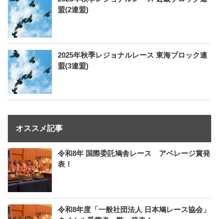
盟(2連盟)
2025年秋季レジョナルレース 東海ブロック連
盟(3連盟)
オススメ記事
令和8年 国際委託鳩舎レース アベレージ賞発
表！
令和8年度「一般社団法人 日本鳩レース協会」