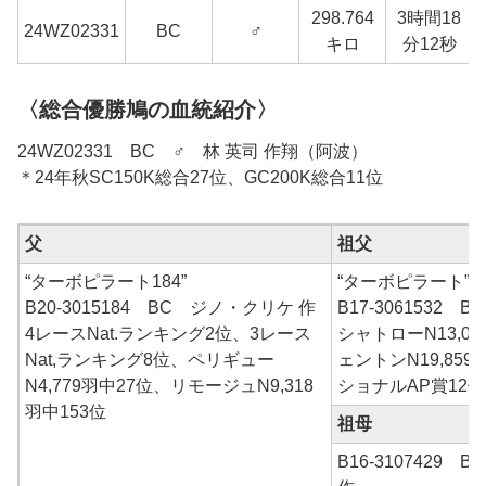
298.764
3時間18
24WZ02331
BC
♂
キロ
分12秒
〈総合優勝鳩の血統紹介〉
24WZ02331 BC ♂ 林 英司 作翔（阿波）
＊24年秋SC150K総合27位、GC200K総合11位
父
祖父
“ターボピラート184”
“ターボピラート”
B20-3015184 BC ジノ・クリケ 作
B17-3061532
4レースNat.ランキング2位、3レース
シャトローN13,0
Nat,ランキング8位、ペリギュー
ェントンN19,859
N4,779羽中27位、リモージュN9,318
ショナルAP賞12位
羽中153位
祖母
B16-3107429