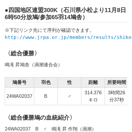
●四国地区連盟300K（石川県小松より11月8日
6時50分放鳩/参加65羽14鳩舎）
※下記リンク先にて序列が確認できます。
http://www.jrpa.or.jp/members/results/shiko
〈総合優勝〉
鳴滝 昇鳩舎（
渦潮
連合会）
鳩番号
羽色
性
距離
所要時間
314.376
3時間26
24WA02037
B
♂
キロ
分37秒
〈総合優勝鳩の血統紹介〉
24WA02037 B ♂ 鳴滝 昇 作翔（渦潮）