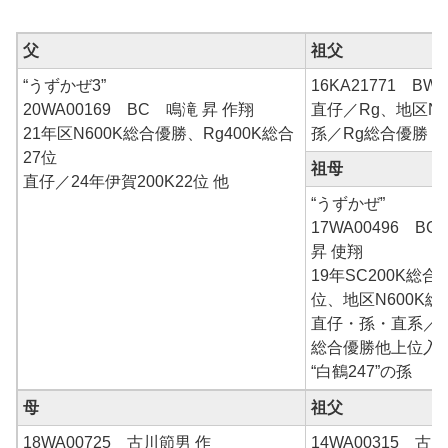
父
祖父
“うずかぜ3”
16KA21771 BW
20WA00169 BC 鳴滝 昇 作翔
直仔／Rg、地区
21年区N600K総合優勝、Rg400K総合
孫／Rg総合優勝 他
27位
祖母
直仔／24年伊賀200K22位 他
“うずかぜ”
17WA00496 B
昇 使翔
19年SC200K総合
位、地区N600K総
直仔・孫・直系／R
総合優勝他上位入
“白鶴247”の孫
母
祖父
18WA00725 古川節男 作
14WA00315 古