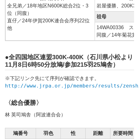
全兄弟／18年地区N600K総合2位・3
岩屋優勝、200K3位
位（同腹）
祖母
直仔／24年伊賀200K連合会序列22位
14WA00336 ス
他
同腹／14年菊花賞
●全四国地区連盟300K-400K（石川県小松より
11月8日6時50分放鳩/参加215羽25鳩舎）
※下記リンク先にて序列が確認できます。
http://www.jrpa.or.jp/members/results/zensh
〈総合優勝〉
林 英司
鳩舎（阿波連合会）
鳩番号
羽色
性
距離
所要時間