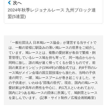
次へ
2024年秋季レジョナルレース 九州ブロック連
盟(5連盟)
「一般社団法人 日本鳩レース協会」が運営する当サイトで
は、一般の皆様に馴染みの薄い鳩レースの世界をご紹介し
ています。鳩レースとは、複数の愛好家が各自で繁殖・飼
育管理しているレース鳩を持ち寄って、同一地点からから
同時に放し、誰の鳩が速く帰ってくるか競うものです。前
回の東京オリンピック(1964年)の開会式では、約8千羽のレ
ース鳩がメイン会場の国立競技場から放たれ、当時の子供
達の間で、一躍、鳩レースブームが巻き起こりました。そ
の子供達が、いわゆる“団塊の世代”。現在、国内の鳩レース
愛好家は中高年の男性を中心に、約1万人といわれており、
国内に2つある鳩レースの団体に所属して、鳩飼育とレース
を楽しんでいます。 (記事・サイト制作／広報企画戦略室）