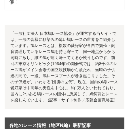
催！
「一般社団法人 日本鳩レース協会」が運営する当サイトで
は、一般の皆様に馴染みの薄い鳩レースの世界をご紹介し
ています。鳩レースとは、複数の愛好家が各自で繁殖・飼
育管理しているレース鳩を持ち寄って、同一地点からから
同時に放し、誰の鳩が速く帰ってくるか競うものです。前
回の東京オリンピック(1964年)の開会式では、約8千羽のレ
ース鳩がメイン会場の国立競技場から放たれ、当時の子供
達の間で、一躍、鳩レースブームが巻き起こりました。そ
の子供達が、いわゆる“団塊の世代”。現在、国内の鳩レース
愛好家は中高年の男性を中心に、約1万人といわれており、
国内に2つある鳩レースの団体に所属して、鳩飼育とレース
を楽しんでいます。 (記事・サイト制作／広報企画戦略室）
各地のレース情報（地区N編）最新記事