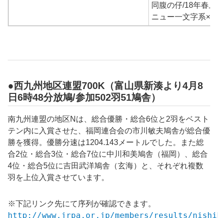
同腹の仔/18年春上
ニュー一文字系×1
●西九州地区連盟700K（富山県新湊より4月8
日6時48分放鳩/参加502羽51鳩舎）
南九州連盟の地区Nは、総合優勝・総合6位と2羽をベスト
テン内に入賞させた、福岡連合会の市川敏夫鳩舎が総合優
勝を獲得。優勝分速は1204.143メートルでした。また総
合2位・総合3位・総合7位に中川和美鳩舎（福岡）、総合
4位・総合5位に吉田武洋鳩舎（玄海）と、それぞれ複数
羽を上位入賞させています。
※下記リンク先にて序列が確認できます。
http://www.jrpa.or.jp/members/results/nishi