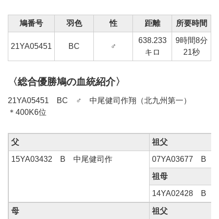
鳩番号
羽色
性
距離
所要時間
638.233
9時間8分
1
21YA05451
BC
♂
キロ
21秒
〈総合優勝鳩の血統紹介〉
21YA05451 BC ♂ 中尾健司作翔（北九州第一）
＊400K6位
父
祖父
15YA03432 B 中尾健司作
07YA03677 B
祖母
14YA02428 B
母
祖父