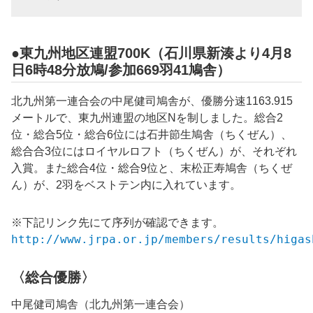
●東九州地区連盟700K（石川県新湊より4月8
日6時48分放鳩/参加669羽41鳩舎）
北九州第一連合会の中尾健司鳩舎が、優勝分速1163.915
メートルで、東九州連盟の地区Nを制しました。総合2
位・総合5位・総合6位には石井節生鳩舎（ちくぜん）、
総合合3位にはロイヤルロフト（ちくぜん）が、それぞれ
入賞。また総合4位・総合9位と、末松正寿鳩舎（ちくぜ
ん）が、2羽をベストテン内に入れています。
※下記リンク先にて序列が確認できます。
http://www.jrpa.or.jp/members/results/higas
〈総合優勝〉
中尾健司鳩舎（北九州第一連合会）