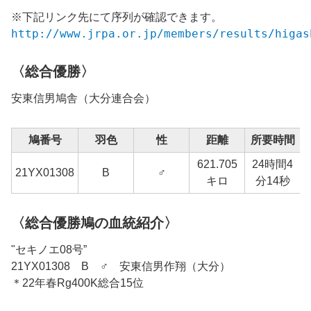
※下記リンク先にて序列が確認できます。
http://www.jrpa.or.jp/members/results/higas
〈総合優勝〉
安東信男鳩舎（大分連合会）
鳩番号
羽色
性
距離
所要時間
621.705
24時間4
21YX01308
B
♂
キロ
分14秒
〈総合優勝鳩の血統紹介〉
"セキノエ08号”
21YX01308 B ♂ 安東信男作翔（大分）
＊22年春Rg400K総合15位