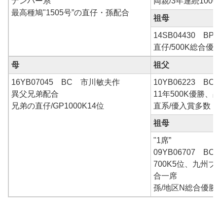
ナンバー系
両親/3年連続1000
最高種鳩"1505号”の直仔・孫配合
祖母
14SB04430 B
直仔/500K総合優
母
祖父
16YB07045 BC 市川敏夫作
10YB06223 B
異父兄弟配合
11年500K優勝、
兄弟の直仔/GP1000K14位
直系/優入賞多数
祖母
"1席”
09YB06707 B
700K5位、九州
合一席
孫/地区N総合優勝