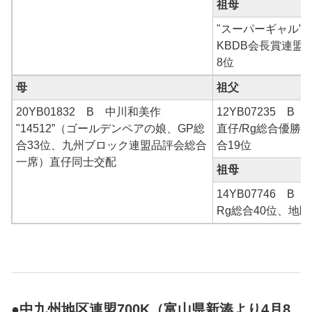
祖母
"スーパーギャル”
KBDB会長賞連盟
8位
母
祖父
20YB01832 B 中川和美作
12YB07235 B
"14512”（ゴールデンペアの娘、GP総
直仔/Rg総合優勝
合33位、九州ブロック連盟品評会総合
合19位
一席）直仔同士交配
祖母
14YB07746 B
Rg総合40位、地区
●中九州地区連盟700K（富山県新湊より4月8