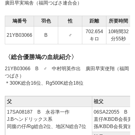
廣田早実鳩舎（福岡つばさ連合会）
鳩番号
羽色
性
距離
所要時間
702.654
10時間32
21YB03066
B
♂
キロ
分55秒
〈総合優勝鳩の血統紹介〉
21YB03066 B ♂ 中村明英作出 廣田早実使翔（福岡
つばさ）
＊300K総合16位、Rg500K総合18位
父
祖父
17SA08187 B 永谷準一作
06SA22055 B
J.Bヘンドリックス系
直仔/KBDB会長賞
同腹の仔/Rg総合2位、地区N総合7位
孫/KBDB会長賞連