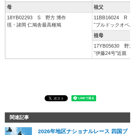
母
祖父
18YB02293 S 野方 博作
11BB16024 R
現・諸岡 仁鳩舎最高種鳩
"ブルドックオペル
祖母
17YB05630 野
"伊藤24号”近親
関連記事
2026年地区ナショナルレース 四国ブ