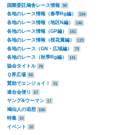
国際委託鳩舎レース情報
90
各地のレース情報（春季Rg編）
154
各地のレース情報（地区N編）
146
各地のレース情報（GP編）
161
各地のレース情報（桜花賞編）
119
各地のレース（GN・広域編）
75
各地のレース（秋季Rg編）
141
協会タイトル
78
Ｑ界広場
60
賛助でエンジョイ！
31
連合会便り
67
ヤング&ウーマン
17
鳩仙人の追想
106
特集
10
イベント
10