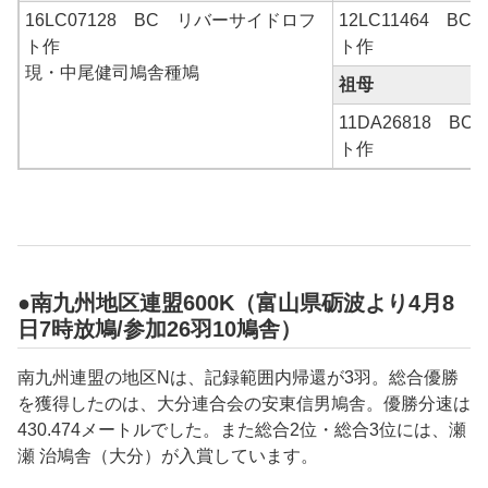
16LC07128 BC リバーサイドロフ
12LC11464 
ト作
ト作
現・中尾健司鳩舎種鳩
祖母
11DA26818 
ト作
●南九州地区連盟600K（富山県砺波より4月8
日7時放鳩/参加26羽10鳩舎）
南九州連盟の地区Nは、記録範囲内帰還が3羽。総合優勝
を獲得したのは、大分連合会の安東信男鳩舎。優勝分速は
430.474メートルでした。また総合2位・総合3位には、瀬
瀬 治鳩舎（大分）が入賞しています。