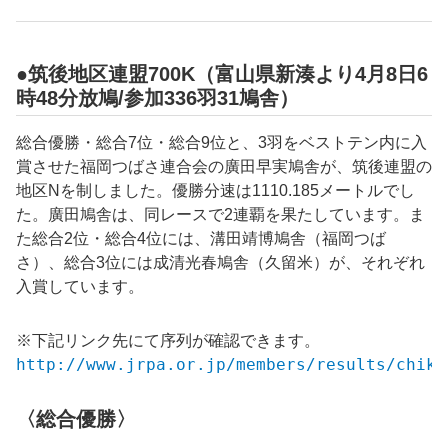
●筑後地区連盟700K（富山県新湊より4月8日6
時48分放鳩/参加336羽31鳩舎）
総合優勝・総合7位・総合9位と、3羽をベストテン内に入
賞させた福岡つばさ連合会の廣田早実鳩舎が、筑後連盟の
地区Nを制しました。優勝分速は1110.185メートルでし
た。廣田鳩舎は、同レースで2連覇を果たしています。ま
た総合2位・総合4位には、溝田靖博鳩舎（福岡つば
さ）、総合3位には成清光春鳩舎（久留米）が、それぞれ
入賞しています。
※下記リンク先にて序列が確認できます。
http://www.jrpa.or.jp/members/results/chiku
〈総合優勝〉