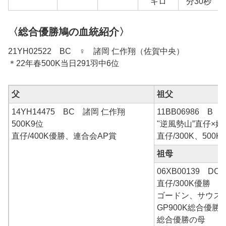
キロ
分30秒
〈総合優勝鳩の血統紹介〉
21YH02522 BC ♀ 諸岡 仁作翔（佐賀中央）
＊22年春500K当日291羽中6位
父
祖父
14YH14475 BC 諸岡 仁作翔
11BB06986 B
500K9位
"逆風勢山”直仔×妹
直仔/400K優勝、連合会AP賞
直仔/300K、500
祖母
06XB00139 DC
直仔/300K優勝
ゴードン、サウス
GP900K総合優勝
総合優勝の母