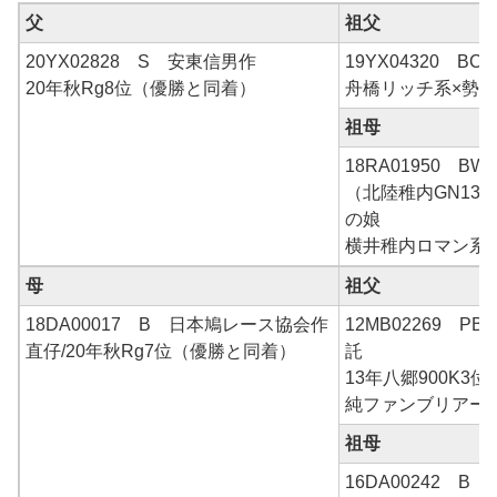
父
祖父
20YX02828 S 安東信男作
19YX04320 B
20年秋Rg8位（優勝と同着）
舟橋リッチ系×勢
祖母
18RA01950 B
（北陸稚内GN13
の娘
横井稚内ロマン系
母
祖父
18DA00017 B 日本鳩レース協会作
12MB02269 
直仔/20年秋Rg7位（優勝と同着）
託
13年八郷900K3位
純ファンブリアー
祖母
16DA00242 