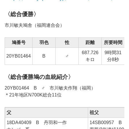
〈総合優勝〉
市川敏夫鳩舎（福岡連合会）
鳩番号
羽色
性
距離
所要時間
687.726
9時間31
1
20YB01464
B
♂
キロ
分8秒
〈総合優勝鳩の血統紹介〉
20YB01464 B ♂ 市川敏夫作翔（福岡）
＊21年地区N700K総合11位
父
祖父
18DA40409 B 丹羽和一作
14SB00957 B