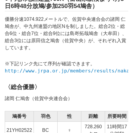
日6時48分放鳩/参加250羽54鳩舎）
優勝分速1074.922メートルで、佐賀中央連合会の諸岡 仁
鳩舎が、中九州連盟の地区Nを制しました。総合2位・総
合6位・総合7位・総合9位には島嵜拓哉鳩舎（大牟田）、
総合3位には原田信之鳩舎（佐賀中央）が、それぞれ入賞
しています。
※下記リンク先にて序列が確認できます。
http://www.jrpa.or.jp/members/results/nakak
〈総合優勝〉
諸岡 仁鳩舎（佐賀中央連合会）
鳩番号
羽色
性
距離
所要時間
728.260
11時間17
21YH02522
BC
♀