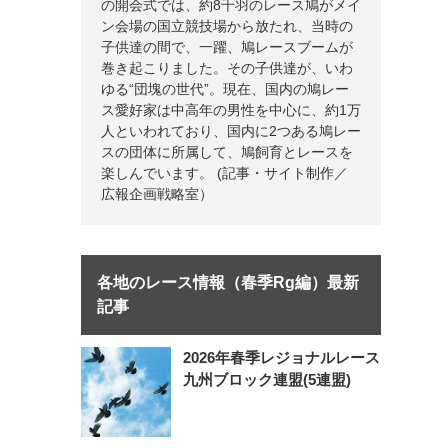
の開会式では、約8千羽のレース鳩がメイ
ン会場の国立競技場から放たれ、当時の
子供達の間で、一躍、鳩レースブームが
巻き起こりました。その子供達が、いわ
ゆる“団塊の世代”。現在、国内の鳩レー
ス愛好家は中高年の男性を中心に、約1万
人といわれており、国内に2つある鳩レー
スの団体に所属して、鳩飼育とレースを
楽しんでいます。 (記事・サイト制作／
広報企画戦略室）
各地のレース情報（春季Rg編）最新
記事
2026年春季レジョナルレース
九州ブロック連盟(5連盟)