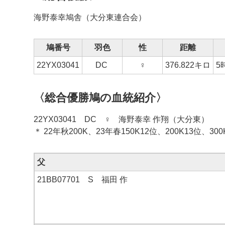
海野泰幸
鳩舎（大分東連合会）
鳩番号
羽色
性
距離
22
YX03041
DC
♀
376.822キロ
5
〈総合優勝鳩の血統紹介〉
22YX03041 DC ♀ 海野泰幸 作翔（大分東）
＊ 22年秋200K、23年春150K12位、200K13位、300
父
21BB07701 S 福田 作