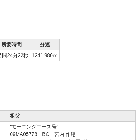
所要時間
分速
時間24分22秒
1241.980
ｍ
祖父
“モーニングエース号”
09MA05773 BC 宮内 作翔