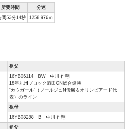
所要時間
分速
時間53分14秒
1258.976
ｍ
祖父
16YB06114 BW 中川 作翔
18年九州ブロック酒田GN総合優勝
“カウガール”（ブールジュN優勝＆オリンピアード代
表）のライン
祖母
16YB08288 B 中川 作翔
祖父