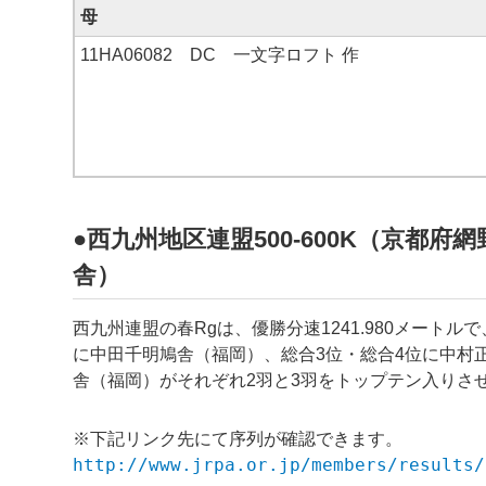
母
11HA06082 DC 一文字ロフト 作
●西九州地区連盟500-600K（京都府網
舎）
西九州連盟の春Rgは、優勝分速
1241.980
メートルで
に
中田千明
鳩舎（福岡）、総合3位・総合4位に
中村
舎（福岡）が
それぞれ2羽と3羽をトップテン入りさ
※下記リンク先にて序列が確認できます。
http://www.jrpa.or.jp/members/results/