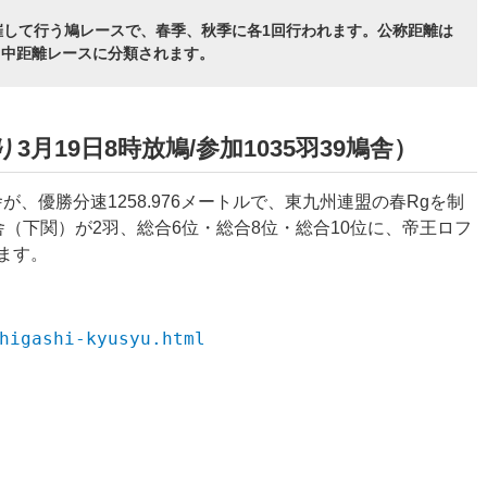
催して行う鳩レースで、春季、秋季に各1回行われます。公称距離は
短・中距離レースに分類されます。
3月19日8時放鳩/参加1035羽39鳩舎）
舎が、優勝分速
1258.976
メートルで、東九州連盟の春Rgを制
舎（下関）が2羽、
総合6位・総合8位・総合10位に、
帝王ロフ
ます。
higashi-kyusyu.html