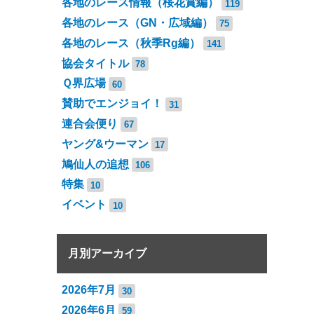
各地のレース情報（桜花賞編）
119
各地のレース（GN・広域編）
75
各地のレース（秋季Rg編）
141
協会タイトル
78
Ｑ界広場
60
賛助でエンジョイ！
31
連合会便り
67
ヤング&ウーマン
17
鳩仙人の追想
106
特集
10
イベント
10
月別アーカイブ
2026年7月
30
2026年6月
59