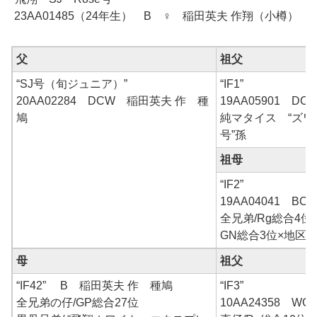
23AA01485（24年生） B ♀ 稲田英夫 作翔（小樽）
父
祖父
“SJ号（旬ジュニア）”
“IF1”
20AA02284 DCW 稲田英夫 作 種
19AA05901 D
鳩
純マタイス “ズ
号”孫
祖母
“IF2”
19AA04041 B
全兄弟/Rg総合4位
GN総合3位×地区N
母
祖父
“IF42” B 稲田英夫 作 種鳩
“IF3”
全兄弟の仔/GP総合27位
10AA24358 W