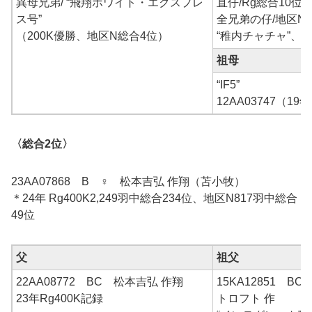
異母兄弟/ “飛翔ホワイト・エクスプレ
直仔/Rg総合10位
ス号”
全兄弟の仔/地区N
（200K優勝、地区N総合4位）
“稚内チャチャ”、
祖母
“IF5”
12AA03747（1
〈総合2位〉
23AA07868 B ♀ 松本吉弘 作翔（苫小牧）
＊24年 Rg400K2,249羽中総合234位、地区N817羽中総合
49位
父
祖父
22AA08772 BC 松本吉弘 作翔
15KA12851 
23年Rg400K記録
トロフト 作