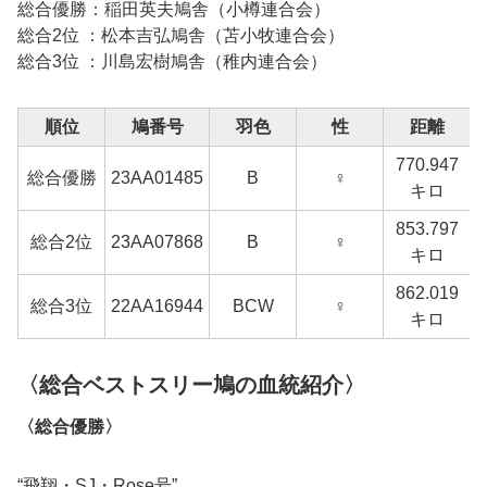
総合優勝：稲田英夫鳩舎（小樽連合会）
総合2位 ：松本吉弘鳩舎（苫小牧連合会）
総合3位 ：川島宏樹鳩舎（稚内連合会）
順位
鳩番号
羽色
性
距離
770.947
総合優勝
23AA01485
B
♀
キロ
853.797
総合2位
23AA07868
B
♀
キロ
862.019
総合3位
22AA16944
BCW
♀
キロ
〈総合ベストスリー鳩の血統紹介〉
〈総合優勝〉
“飛翔・SJ・Rose号”