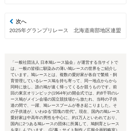
次へ
2025年グランプリレース 北海道南部地区連盟
「一般社団法人 日本鳩レース協会」が運営する当サイトで
は、一般の皆様に馴染みの薄い鳩レースの世界をご紹介し
ています。鳩レースとは、複数の愛好家が各自で繁殖・飼
育管理しているレース鳩を持ち寄って、同一地点からから
同時に放し、誰の鳩が速く帰ってくるか競うものです。前
回の東京オリンピック(1964年)の開会式では、約8千羽のレ
ース鳩がメイン会場の国立競技場から放たれ、当時の子供
達の間で、一躍、鳩レースブームが巻き起こりました。そ
の子供達が、いわゆる“団塊の世代”。現在、国内の鳩レース
愛好家は中高年の男性を中心に、約1万人といわれており、
国内に2つある鳩レースの団体に所属して、鳩飼育とレース
を楽しんでいます。 (記事・サイト制作／広報企画戦略室）