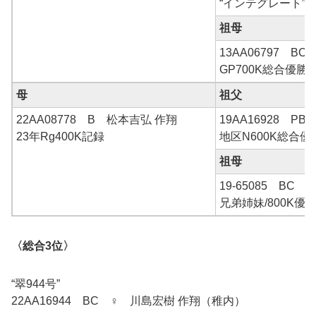
“インテグレート”
祖母
13AA06797 B
GP700K総合優勝
母
祖父
22AA08778 B 松本吉弘 作翔
19AA16928 PB
23年Rg400K記録
地区N600K総合
祖母
19-65085 BC
兄弟姉妹/800K優
〈総合3位〉
“翠944号”
22AA16944 BC ♀ 川島宏樹 作翔（稚内）