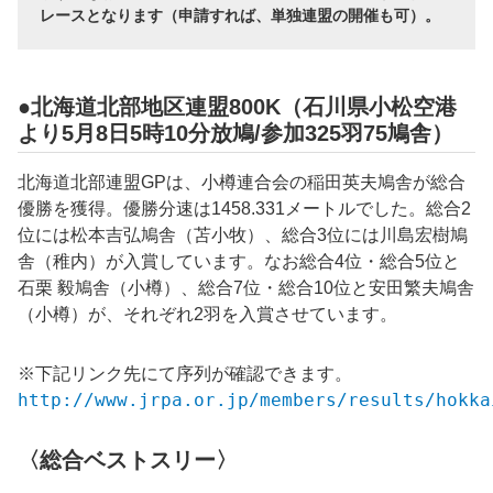
レースとなります（申請すれば、単独連盟の開催も可）。
●北海道北部地区連盟800K（石川県小松空港
より5月8日5時10分放鳩/参加325羽75鳩舎）
北海道北部連盟GPは、小樽連合会の稲田英夫鳩舎が総合
優勝を獲得。優勝分速は
1458.331
メートルでした。総合2
位には松本吉弘鳩舎（苫小牧）、総合3位には川島宏樹鳩
舎（稚内）が入賞しています。なお総合4位・総合5位と
石栗 毅
鳩舎（小樽）、総合7位・総合10位と安田繁夫鳩舎
（小樽）が、それぞれ2羽を入賞させています。
※下記リンク先にて序列が確認できます。
http://www.jrpa.or.jp/members/results/hokka
〈総合ベストスリー〉