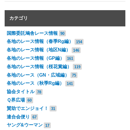
カテゴリ
国際委託鳩舎レース情報
90
各地のレース情報（春季Rg編）
154
各地のレース情報（地区N編）
146
各地のレース情報（GP編）
161
各地のレース情報（桜花賞編）
119
各地のレース（GN・広域編）
75
各地のレース（秋季Rg編）
141
協会タイトル
78
Ｑ界広場
60
賛助でエンジョイ！
31
連合会便り
67
ヤング&ウーマン
17