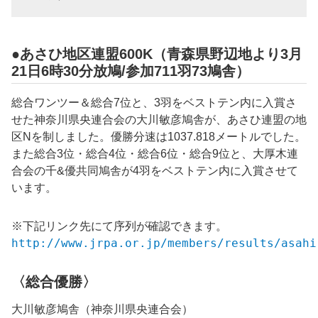
●あさひ地区連盟600K（青森県野辺地より3月
21日6時30分放鳩/参加711羽73鳩舎）
総合ワンツー＆総合7位と、3羽をベストテン内に入賞さ
せた神奈川県央連合会の大川敏彦鳩舎が、あさひ連盟の地
区Nを制しました。優勝分速は1037.818メートルでした。
また総合3位・総合4位・総合6位・総合9位と、大厚木連
合会の千&優共同鳩舎が4羽をベストテン内に入賞させて
います。
※下記リンク先にて序列が確認できます。
http://www.jrpa.or.jp/members/results/asahi
〈総合優勝〉
大川敏彦鳩舎（神奈川県央連合会）