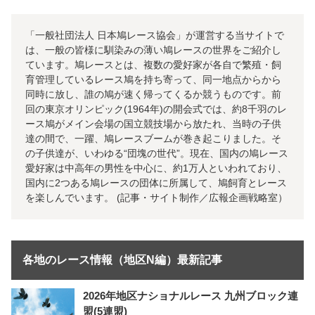
「一般社団法人 日本鳩レース協会」が運営する当サイトで
は、一般の皆様に馴染みの薄い鳩レースの世界をご紹介し
ています。鳩レースとは、複数の愛好家が各自で繁殖・飼
育管理しているレース鳩を持ち寄って、同一地点からから
同時に放し、誰の鳩が速く帰ってくるか競うものです。前
回の東京オリンピック(1964年)の開会式では、約8千羽のレ
ース鳩がメイン会場の国立競技場から放たれ、当時の子供
達の間で、一躍、鳩レースブームが巻き起こりました。そ
の子供達が、いわゆる“団塊の世代”。現在、国内の鳩レース
愛好家は中高年の男性を中心に、約1万人といわれており、
国内に2つある鳩レースの団体に所属して、鳩飼育とレース
を楽しんでいます。 (記事・サイト制作／広報企画戦略室）
各地のレース情報（地区N編）最新記事
2026年地区ナショナルレース 九州ブロック連
盟(5連盟)