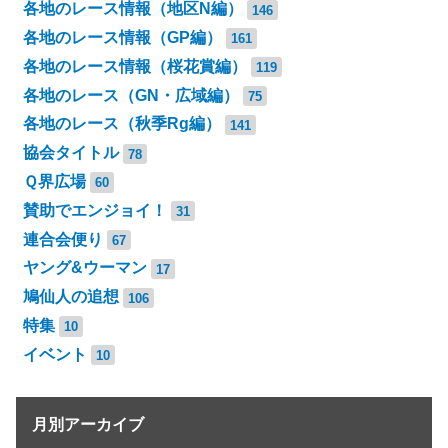
各地のレース情報（地区N編）
146
各地のレース情報（GP編）
161
各地のレース情報（桜花賞編）
119
各地のレース（GN・広域編）
75
各地のレース（秋季Rg編）
141
協会タイトル
78
Ｑ界広場
60
賛助でエンジョイ！
31
連合会便り
67
ヤング&ウーマン
17
鳩仙人の追想
106
特集
10
イベント
10
月別アーカイブ