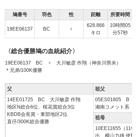
鳩番号
羽色
性
距離
所要時間
628.866
10時間05
19EE06137
BC
♀
1
キロ
分57秒
〈総合優勝鳩の血統紹介〉
19EE06137 BC ♀ 大川敏彦 作翔（神奈川県央）
＊兄弟/100K優勝
父
祖父
14EE01725 BC 大川敏彦 作翔
05ES01805 B
地区N総合6位、桜花賞総合3位
湘南コメット系 6
KBDB会長賞・東部地区2位
祖母
直仔/300K総合優勝
10EE11655（1
出 横山力雄 使