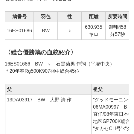
鳩番号
羽色
性
距離
所要時間
630.935
9時間58
16ES01686
BW
♀
1
キロ
分57秒
〈総合優勝鳩の血統紹介〉
16ES01686 BW ♀ 石黒菊男 作翔（平塚中央）
＊20年春Rg500K907羽中総合45位
父
祖父
13DA03917 BW 大野 清 作
“グッドモーニング9
06MA00997 B 
直仔/08年東日本C
地区GP700K総合
“タカセCH号”×“