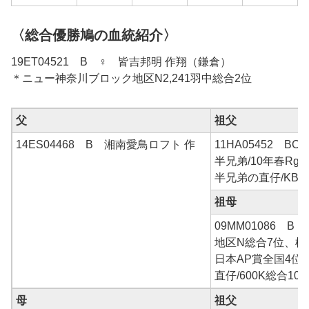
〈総合優勝鳩の血統紹介〉
19ET04521 B ♀ 皆吉邦明 作翔（鎌倉）
＊ニュー神奈川ブロック地区N2,241羽中総合2位
父
祖父
14ES04468 B 湘南愛鳥ロフト 作
11HA05452 B
半兄弟/10年春Rg
半兄弟の直仔/KB
祖母
09MM01086 B 
地区N総合7位、桜
日本AP賞全国4位
直仔/600K総合10
母
祖父