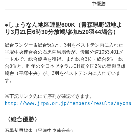
中優勝
●しょうなん地区連盟600K（青森県野辺地よ
り3月21日6時30分放鳩/参加520羽44鳩舎）
総合ワンツー＆総合5位と、3羽をベストテン内に入れた
平塚中央連合会の石黒菊男鳩舎が、優勝分速1053.401メ
ートルで、総合優勝を獲得。また総合3位・総合6位・総
合8位と、昨年の全日本ゼネラルCH賞全国2位の青柳良雄
鳩舎（平塚中央）が、3羽をベストテン内に入れていま
す。
※下記リンク先にて序列が確認できます。
http://www.jrpa.or.jp/members/results/syona
〈総合優勝〉
石黒菊男鳩舎（平塚中央連合会）