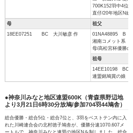
700K152羽中4位
直仔/20年地区N
母
祖父
18EE07251 BC 大川敏彦 作
01NA48895 B 
湘南コメット系
母/高松宮杯優勝の
祖母
14EE10198 BC
連盟銘鳩賞の娘
●神奈川みなと地区連盟600K（青森県野辺地
より3月21日6時30分放鳩/参加704羽44鳩舎）
総合優勝・総合5位・総合7位と、3羽をベストテン内に入
れた川崎連合会の北村徳子鳩舎が、優勝分速1070.607メ
ートルで、神奈川みなと連盟の地区Nを制しました。総合