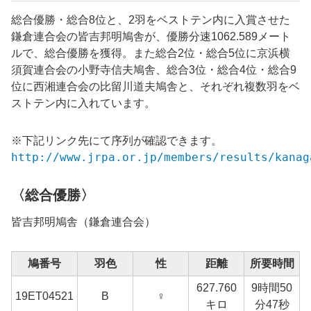
総合優勝・総合8位と、2羽をベストテン内に入賞させた
鎌倉連合会の皆吉邦明鳩舎が、優勝分速1062.589メート
ルで、総合優勝を獲得。また総合2位・総合5位に京浜横
須賀連合会の小野寺信夫鳩舎、総合3位・総合4位・総合9
位に西湘連合会の比留川道夫鳩舎と、それぞれ複数羽をベ
ストテン内に入れています。
※下記リンク先にて序列が確認できます。
http://www.jrpa.or.jp/members/results/kanag
〈総合優勝〉
皆吉邦明鳩舎（鎌倉連合会）
鳩番号
羽色
性
距離
所要時間
627.760
9時間50
19ET04521
B
♀
1
キロ
分47秒