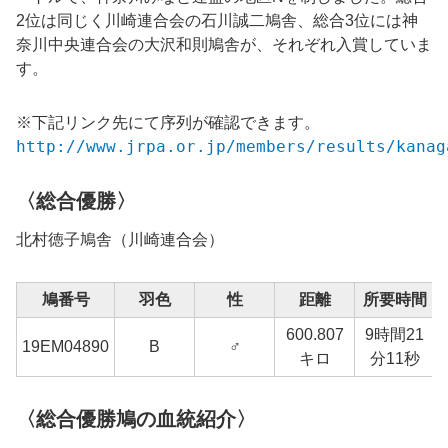
2位は同じく川崎連合会の石川誠二鳩舎、総合3位には神
奈川中央連合会の大沢和則鳩舎が、それぞれ入賞していま
す。
※下記リンク先にて序列が確認できます。
http://www.jrpa.or.jp/members/results/kanag
〈総合優勝〉
北村徳子鳩舎（川崎連合会）
鳩番号
羽色
性
距離
所要時間
600.807
9時間21
19EM04890
B
♂
キロ
分11秒
〈総合優勝鳩の血統紹介〉