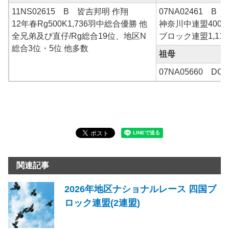
11NS02615 B 皆吉邦明 作翔
07NA02461 B
12年春Rg500K1,736羽中総合優勝 他
神奈川中連盟400
全兄弟及び直仔/Rg総合19位、地区N
ブロック連盟1,11
総合3位・5位 他多数
祖母
07NA05660 D
関連記事
2026年地区ナショナルレース 四国ブ
ロック連盟(2連盟)