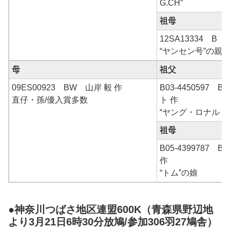
G.CH”
祖母
12SA13334 B
“ヤンセン号”の親
母
祖父
09ES00923 BW 山岸 毅 作
B03-4450597
直仔・孫/優入賞多数
ト 作
“ヤング・ロナルド”
祖母
B05-4399787
作
“トム”の娘
●神奈川つばさ地区連盟600K（青森県野辺地
より3月21日6時30分放鳩/参加306羽27鳩舎）