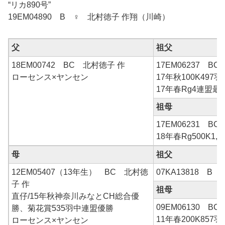
“リカ890号”
19EM04890 B ♀ 北村徳子 作翔（川崎）
父
祖父
18EM00742 BC 北村徳子 作
17EM06237 BC
ローセンス×ヤンセン
17年秋100K497
17年春Rg4連盟
祖母
17EM06231 BC
18年春Rg500K1,
母
祖父
12EM05407（13年生） BC 北村徳
07KA13818 B 
子 作
祖母
直仔/15年秋神奈川みなとCH総合優
09EM06130 BC
勝、菊花賞535羽中連盟優勝
11年春200K857
ローセンス×ヤンセン