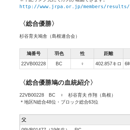
http://www.jrpa.or.jp/members/results/
〈総合優勝〉
杉谷育夫
鳩舎（島根連合会）
鳩番号
羽色
性
距離
22VB
00228
BC
♀
402.857キロ
6
〈総合優勝鳩の血統紹介〉
22VB00228 BC ♀ 杉谷育夫 作翔（島根）
＊地区N総合48位・ブロック総合63位
父
09VB01477（19年生） RC