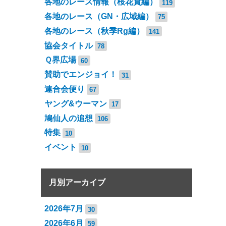
各地のレース情報（桜花賞編）
119
各地のレース（GN・広域編）
75
各地のレース（秋季Rg編）
141
協会タイトル
78
Ｑ界広場
60
賛助でエンジョイ！
31
連合会便り
67
ヤング&ウーマン
17
鳩仙人の追想
106
特集
10
イベント
10
月別アーカイブ
2026年7月
30
2026年6月
59