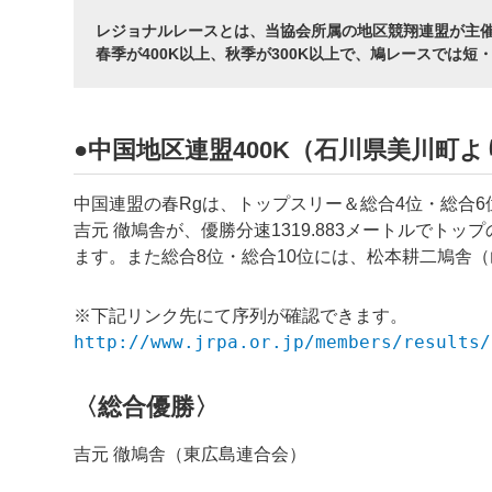
レジョナルレースとは、当協会所属の地区競翔連盟が主
春季が400K以上、秋季が300K以上で、鳩レースでは
●中国地区連盟400K（石川県美川町より
中国連盟の春Rgは、トップスリー＆総合4位・総合
吉元 徹鳩舎が、優勝分速1319.883メートルで
ます。また総合8位・総合10位には、松本耕二鳩舎
※下記リンク先にて序列が確認できます。
http://www.jrpa.or.jp/members/results/
〈総合優勝〉
吉元 徹鳩舎（東広島連合会）