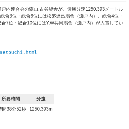
瀬戸内連合会の森山.古谷鳩舎が、優勝分速
1250.393
メートル
・総合3位・総合6位には松盛達己鳩舎（瀬戸内）、総合4位・
合7位・総合10位には
Y.W共同鳩舎（瀬戸内）
が入賞してい
setouchi.html
所要時間
分速
時間38分52秒
1250.393
m