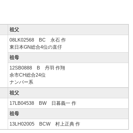
）
祖父
08LK02568 BC 永石 作
東日本GN総合4位の直仔
祖母
12SB0888 B 丹羽 作翔
余市CH総合24位
ナンバー系
祖父
17LB04538 BW 日暮義一 作
祖母
13LH02005 BCW 村上正典 作