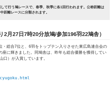
催して行う鳩レースで、春季、秋季に各1回行われます。公称距離は
短・中距離レースに分類されます。
2月27日7時20分放鳩/参加196羽22鳩舎）
6位・総合7位と、6羽をトップテン入りさせた東広島連合会の
トップの座に輝きました。同鳩舎は、昨年も総合優勝を獲得してい
（山口）が入賞しています。
cyugoku.html