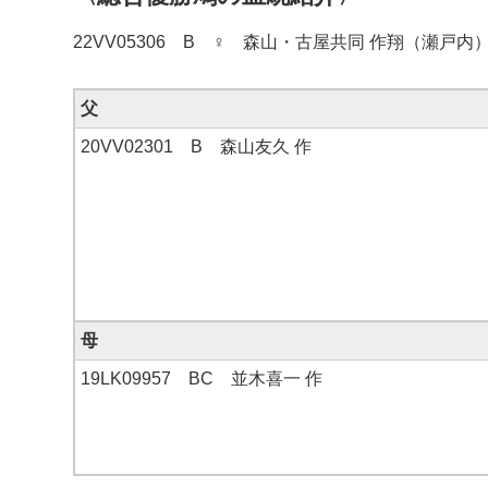
22VV05306 B ♀ 森山・古屋共同 作翔（瀬戸内
父
20VV02301 B 森山友久 作
母
19LK09957 BC 並木喜一 作