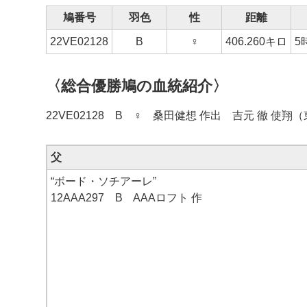
鳩番号
羽色
性
距離
22VE02128
B
♀
406.260キロ
5
〈総合優勝鳩の血統紹介〉
22VE02128 B ♀ 桑田健想 作出 吉元 徹 使翔
父
“ボード・ソチアーレ”
12AAA297 B AAAロフト 作