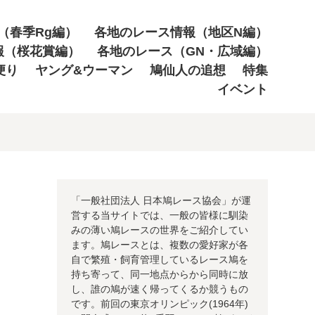
（春季Rg編）
各地のレース情報（地区N編）
報（桜花賞編）
各地のレース（GN・広域編）
便り
ヤング&ウーマン
鳩仙人の追想
特集
イベント
「一般社団法人 日本鳩レース協会」が運
営する当サイトでは、一般の皆様に馴染
みの薄い鳩レースの世界をご紹介してい
ます。鳩レースとは、複数の愛好家が各
自で繁殖・飼育管理しているレース鳩を
持ち寄って、同一地点からから同時に放
し、誰の鳩が速く帰ってくるか競うもの
です。前回の東京オリンピック(1964年)