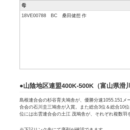
母
18VE00788 BC 桑田健想 作
●山陰地区連盟400K-500K（富山県滑
島根連合会の
杉谷育夫
鳩舎が、優勝分速
1055.151
メ
合会の
石川圭三
鳩舎が入賞。また総合3位＆総合10
位には出雲連合会の
土江 茂鳩舎
が、それぞれ複数羽
※下記リンク先にて序列が確認できます。