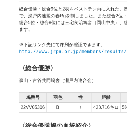
総合優勝・総合9位と2羽をベストテン内に入れた、
で、瀬戸内連盟の春Rgを制しました。また総合2位
総合5位・総合8位には三宅良治鳩舎（岡山中央）、総
ます。
※下記リンク先にて序列が確認できます。
http://www.jrpa.or.jp/members/results/
〈総合優勝〉
森山・古谷共同鳩舎（瀬戸内連合会）
鳩番号
羽色
性
距離
22VV05306
B
♀
423.716
キロ
5
〈総合優勝鳩の血統紹介〉