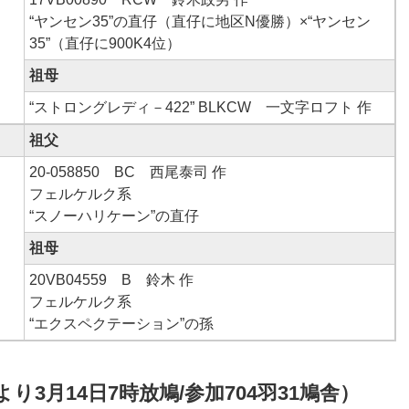
“ヤンセン35”の直仔（直仔に地区N優勝）×“ヤンセン
35”（直仔に900K4位）
祖母
“ストロングレディ－422” BLKCW 一文字ロフト 作
祖父
20-058850 BC 西尾泰司 作
フェルケルク系
“スノーハリケーン”の直仔
祖母
20VB04559 B 鈴木 作
フェルケルク系
“エクスペクテーション”の孫
り3月14日7時放鳩/参加704羽31鳩舎）