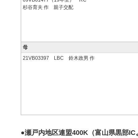
杉谷育夫 作 親子交配
母
21VB03397 LBC 鈴木政男 作
●瀬戸内地区連盟400K（富山県黒部ICよ