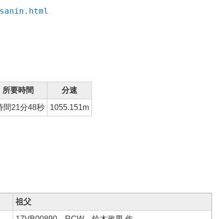
sanin.html
所要時間
分速
時間21分48秒
1055.151
m
祖父
17VB00890 RCW 鈴木政男 作