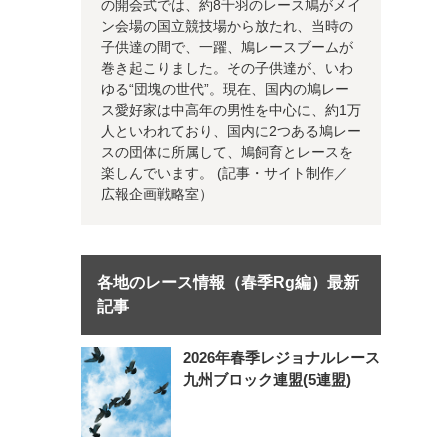
の開会式では、約8千羽のレース鳩がメイ
ン会場の国立競技場から放たれ、当時の
子供達の間で、一躍、鳩レースブームが
巻き起こりました。その子供達が、いわ
ゆる“団塊の世代”。現在、国内の鳩レー
ス愛好家は中高年の男性を中心に、約1万
人といわれており、国内に2つある鳩レー
スの団体に所属して、鳩飼育とレースを
楽しんでいます。 (記事・サイト制作／
広報企画戦略室）
各地のレース情報（春季Rg編）最新
記事
2026年春季レジョナルレース
九州ブロック連盟(5連盟)