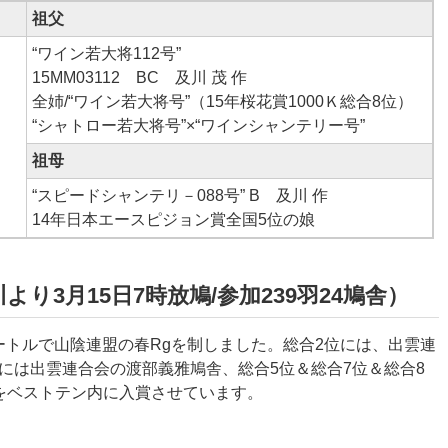
祖父
“ワイン若大将112号”
15MM03112 BC 及川 茂 作
全姉/“ワイン若大将号”（15年桜花賞1000Ｋ総合8位）
“シャトロー若大将号”×“ワインシャンテリー号”
祖母
“スピードシャンテリ－088号” B 及川 作
14年日本エースピジョン賞全国5位の娘
川より3月15日7時放鳩/参加239羽24鳩舎）
ートルで山陰連盟の春Rgを制しました。総合2位には、出雲連
位には出雲連合会の
渡部義雅
鳩舎、総合5位＆総合7位＆総合8
をベストテン内に入賞させています。