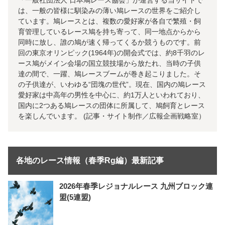
は、一般の皆様に馴染みの薄い鳩レースの世界をご紹介し
ています。鳩レースとは、複数の愛好家が各自で繁殖・飼
育管理しているレース鳩を持ち寄って、同一地点からから
同時に放し、誰の鳩が速く帰ってくるか競うものです。前
回の東京オリンピック(1964年)の開会式では、約8千羽のレ
ース鳩がメイン会場の国立競技場から放たれ、当時の子供
達の間で、一躍、鳩レースブームが巻き起こりました。そ
の子供達が、いわゆる“団塊の世代”。現在、国内の鳩レース
愛好家は中高年の男性を中心に、約1万人といわれており、
国内に2つある鳩レースの団体に所属して、鳩飼育とレース
を楽しんでいます。 (記事・サイト制作／広報企画戦略室）
各地のレース情報（春季Rg編）最新記事
2026年春季レジョナルレース 九州ブロック連
盟(5連盟)