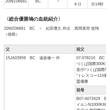
20WZ06681
BC
♂
キロ
分14秒
〈総合優勝鳩の血統紹介〉
20WZ06681 BC ♂ 紀田豊久 作出 西岡英世 使翔
（徳島）
父
祖父
15JA03959 BC 遠坂修一 作
07-078210 BC
つくば国際300K
直仔/つくば国際50
“トレスコー110番
盟優勝
祖母
B07-4073429 
イルンN1000K8