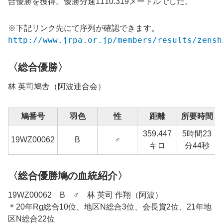
合優勝を獲得。優勝分速1110.319メートルでした。
※下記リンク先にて序列が確認できます。
http://www.jrpa.or.jp/members/results/zensh
〈総合優勝〉
林 英司鳩舎（阿波連合会）
鳩番号
羽色
性
距離
所要時間
359.447
5時間23
19WZ00062
B
♂
キロ
分44秒
〈総合優勝鳩の血統紹介〉
19WZ00062 B ♂ 林 英司 作翔（阿波）
＊20年Rg総合10位、地区N総合3位、会長賞2位、21年地
区N総合22位