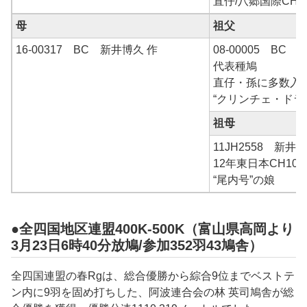
直仔/八郷国際CH90
母
祖父
16-00317 BC 新井博久 作
08-00005 BC
代表種鳩
直仔・孫に多数入
“クリンチェ・ドラ
祖母
11JH2558 新井
12年東日本CH10
“尾内号”の娘
●全四国地区連盟400K-500K（富山県高岡より
3月23日6時40分放鳩/参加352羽43鳩舎）
全四国連盟の春Rgは、総合優勝から綜合9位までベストテ
ン内に9羽を固め打ちした、阿波連合会の林 英司鳩舎が総