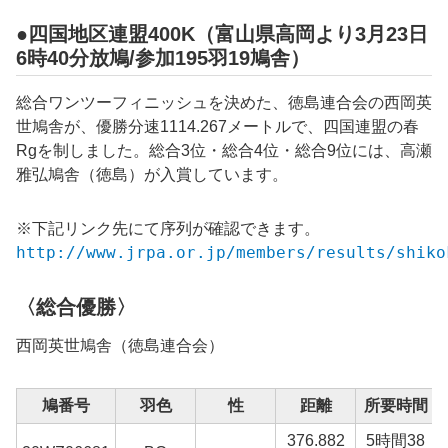
●四国地区連盟400K（富山県高岡より3月23日
6時40分放鳩/参加195羽19鳩舎）
総合ワンツーフィニッシュを決めた、徳島連合会の西岡英
世鳩舎が、優勝分速1114.267メートルで、四国連盟の春
Rgを制しました。総合3位・総合4位・総合9位には、高瀬
雅弘鳩舎（徳島）が入賞しています。
※下記リンク先にて序列が確認できます。
http://www.jrpa.or.jp/members/results/shiko
〈総合優勝〉
西岡英世鳩舎（徳島連合会）
鳩番号
羽色
性
距離
所要時間
376.882
5時間38