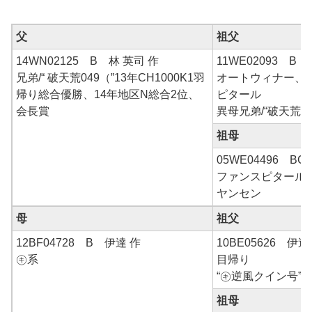
父
祖父
14WN02125 B 林 英司 作
11WE02093 B 
兄弟/“ 破天荒049（”13年CH1000K1羽
オートウィナー、
帰り総合優勝、14年地区N総合2位、
ピタール
会長賞
異母兄弟/“破天荒29
祖母
05WE04496 BC
ファンスピタール
ヤンセン
母
祖父
12BF04728 B 伊達 作
10BE05626 伊達
㋖系
目帰り
“㋖逆風クイン号”×
祖母