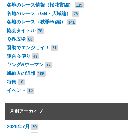
各地のレース情報（桜花賞編）
119
各地のレース（GN・広域編）
75
各地のレース（秋季Rg編）
141
協会タイトル
78
Ｑ界広場
60
賛助でエンジョイ！
31
連合会便り
67
ヤング&ウーマン
17
鳩仙人の追想
106
特集
10
イベント
10
月別アーカイブ
2026年7月
30