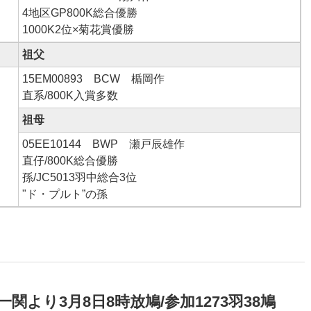
4地区GP800K総合優勝
1000K2位×菊花賞優勝
祖父
15EM00893 BCW 楯岡作
直系/800K入賞多数
祖母
05EE10144 BWP 瀬戸辰雄作
直仔/800K総合優勝
孫/JC5013羽中総合3位
"ド・プルト”の孫
関より3月8日8時放鳩/参加1273羽38鳩