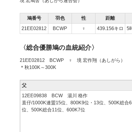
境 宏鳩舎（あしがら連合会）
鳩番号
羽色
性
距離
21EE02812
BCWP
♀
439.156キロ
5
〈総合優勝鳩の血統紹介〉
21EE02812 BCWP ♀ 境 宏作翔（あしがら）
＊秋100K～300K
父
12EE09838 BCW 湯川 格作
直仔/1000K連盟15位、800K9位・13位、500K総合6
位、500K総合11位、600K7位