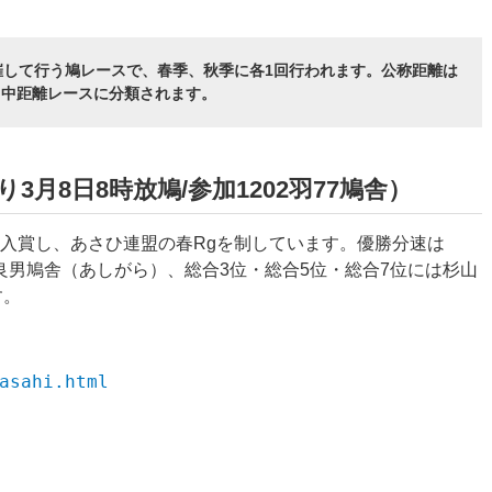
催して行う鳩レースで、春季、秋季に各1回行われます。公称距離は
短・中距離レースに分類されます。
3月8日8時放鳩/参加1202羽77鳩舎）
に入賞し、あさひ連盟の春Rgを制しています。優勝分速は
鈴木良男鳩舎（あしがら）、総合3位・総合5位・総合7位には杉山
す。
asahi.html