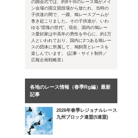
の開会式では、約8千羽のレース鳩がメイ
ン会場の国立競技場から放たれ、当時の
子供達の間で、一躍、鳩レースブームが
巻き起こりました。その子供達が、いわ
ゆる“団塊の世代”。現在、国内の鳩レー
ス愛好家は中高年の男性を中心に、約1万
人といわれており、国内に2つある鳩レー
スの団体に所属して、鳩飼育とレースを
楽しんでいます。 (記事・サイト制作／
広報企画戦略室）
各地のレース情報（春季Rg編）最新
記事
2026年春季レジョナルレース
九州ブロック連盟(5連盟)