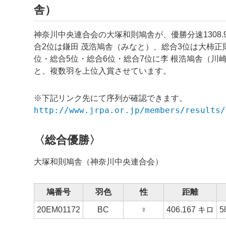
舎）
神奈川中央連合会の大塚和則鳩舎が、優勝分速1308
合2位は鎌田 茂浩鳩舎（みなと）、総合3位は大柿
位・総合5位・総合6位・総合7位に李 根浩鳩舎（川
と、複数羽を上位入賞させています。
※下記リンク先にて序列が確認できます。
http://www.jrpa.or.jp/members/results/
〈総合優勝〉
大塚和則鳩舎（神奈川中央連合会）
鳩番号
羽色
性
距離
20EM01172
BC
♀
406.167 キロ
5