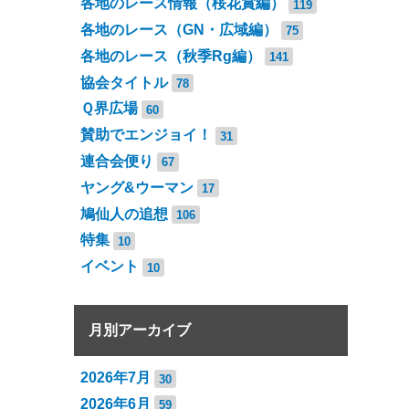
各地のレース情報（桜花賞編）
119
各地のレース（GN・広域編）
75
各地のレース（秋季Rg編）
141
協会タイトル
78
Ｑ界広場
60
賛助でエンジョイ！
31
連合会便り
67
ヤング&ウーマン
17
鳩仙人の追想
106
特集
10
イベント
10
月別アーカイブ
2026年7月
30
2026年6月
59