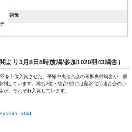
祖母
ルデ
より3月8日8時放鳩/参加1020羽43鳩舎）
と5羽を上位入賞させた、平塚中央連合会の青柳良雄鳩舎が、優
Rgを制しています。総合2位・総合9位には藤沢北部連合会の小
舎が、それぞれ入賞しています。
syonan.html