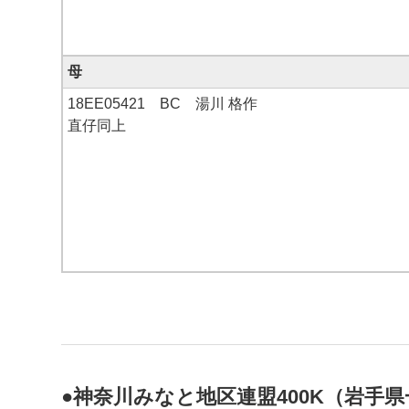
母
18EE05421 BC 湯川 格作
直仔同上
●神奈川みなと地区連盟400K（岩手県一