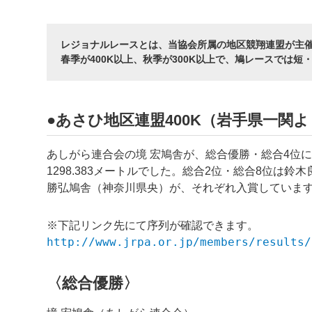
レジョナルレースとは、当協会所属の地区競翔連盟が主
春季が400K以上、秋季が300K以上で、鳩レースでは
●あさひ地区連盟400K（岩手県一関より
あしがら連合会の境 宏鳩舎が、総合優勝・総合4位
1298.383メートルでした。総合2位・総合8位は
勝弘鳩舎（神奈川県央）が、それぞれ入賞していま
※下記リンク先にて序列が確認できます。
http://www.jrpa.or.jp/members/results/
〈総合優勝〉