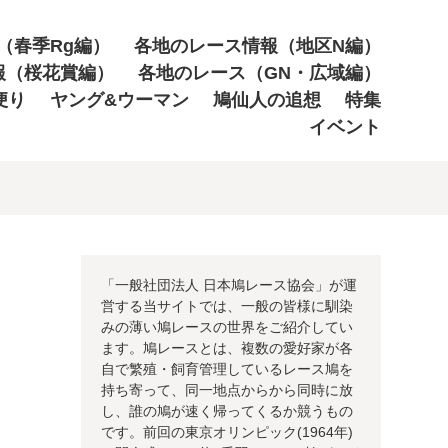
（春季Rg編）
各地のレース情報（地区N編）
報（桜花賞編）
各地のレース（GN・広域編）
便り
ヤング&ウーマン
鳩仙人の追想
特集
イベント
「一般社団法人 日本鳩レース協会」が運
営する当サイトでは、一般の皆様に馴染
みの薄い鳩レースの世界をご紹介してい
ます。鳩レースとは、複数の愛好家が各
自で繁殖・飼育管理しているレース鳩を
持ち寄って、同一地点からから同時に放
し、誰の鳩が速く帰ってくるか競うもの
です。前回の東京オリンピック(1964年)