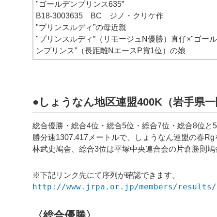
"ゴールデンプリンス635”
B18-3003635 BC ジノ・クリケ作
"プリンスルディ”の母近親
"プリンスルディ”（リモージュN優勝）直仔×"ゴー
ンプリンス”（長距離NエースP賞1位）の娘
●しょうなん地区連盟400K（岩手県一関
総合優勝・総合4位・総合5位・総合7位・総合8位
勝分速1307.417メートルで、しょうなん連盟の春
林武史鳩舎、総合3位は平塚中央連合会の片倉勝則鳩
※下記リンク先にて序列が確認できます。
http://www.jrpa.or.jp/members/results/
〈総合優勝〉