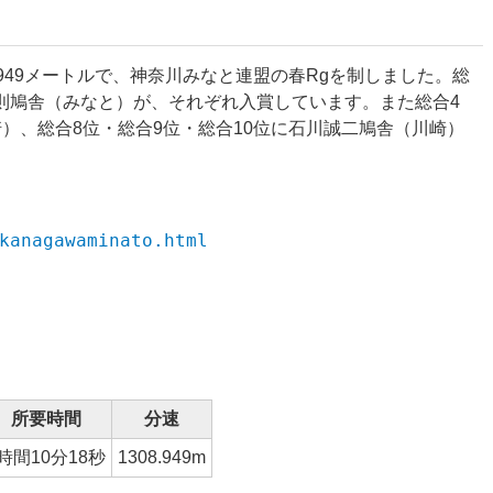
.949メートルで、神奈川みなと連盟の春Rgを制しました。総
正則鳩舎（みなと）が、それぞれ入賞しています。また総合4
崎）、総合8位・総合9位・総合10位に石川誠二鳩舎（川崎）
kanagawaminato.html
所要時間
分速
時間10分18秒
1308.949m