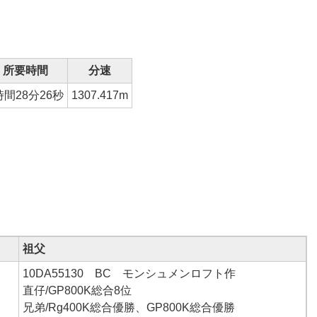
所要時間
分速
時間28分26秒
1307.417m
祖父
10DA55130 BC モンシュメンロフト作
直仔/GP800K総合8位
兄弟/Rg400K総合優勝、GP800K総合優勝