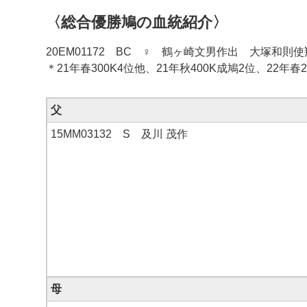
〈総合優勝鳩の血統紹介〉
20EM01172 BC ♀ 鶴ヶ崎文男作出 大塚和則
＊21年春300K4位他、21年秋400K成鳩2位、22年春
父
15MM03132 S 及川 茂作
母