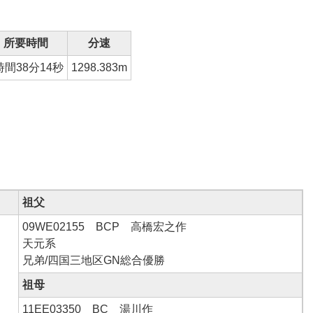
所要時間
分速
時間38分14秒
1298.383m
祖父
09WE02155 BCP 高橋宏之作
天元系
兄弟/四国三地区GN総合優勝
祖母
11EE03350 BC 湯川作