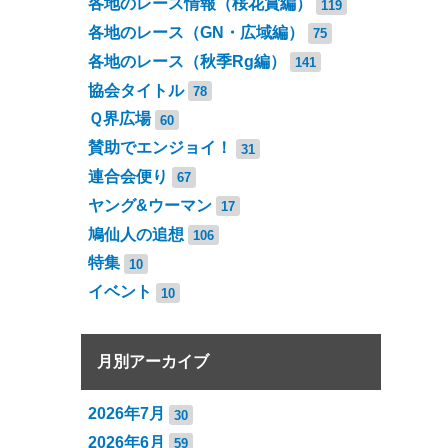
各地のレース情報（桜花賞編）
119
各地のレース（GN・広域編）
75
各地のレース（秋季Rg編）
141
協会タイトル
78
Ｑ界広場
60
賛助でエンジョイ！
31
連合会便り
67
ヤング&ウーマン
17
鳩仙人の追想
106
特集
10
イベント
10
月別アーカイブ
2026年7月
30
2026年6月
59