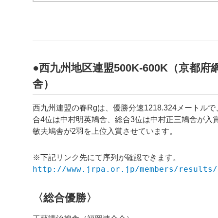
●西九州地区連盟500K-600K（京都府
舎）
西九州連盟の春Rgは、優勝分速1218.324メート
合4位は中村明英鳩舎、総合3位は中村正三鳩舎が入
敏夫鳩舎が2羽を上位入賞させています。
※下記リンク先にて序列が確認できます。
http://www.jrpa.or.jp/members/results/
〈総合優勝〉