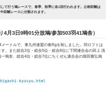
催して行う鳩レースで、春季、秋季に各1回行われます。公称距離は
短・中距離レースに分類されます。
4月3日9時01分放鳩/参加503羽41鳩舎）
724メートルで、東九州連盟の春Rgを制しました。同ロフトは
す。また総合2位・総合5位・総合8位に下関連合会の田上 清
清一鳩舎、総合4位・総合7位にちくぜん連合会の堀田雅弘鳩
higashi-kyusyu.html