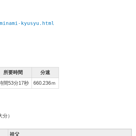
minami-kyusyu.html
所要時間
分速
時間53分17秒
660.236ｍ
（大分）
祖父