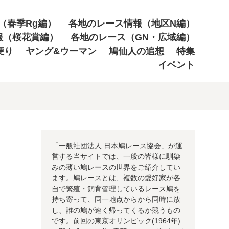
（春季Rg編）
各地のレース情報（地区N編）
報（桜花賞編）
各地のレース（GN・広域編）
便り
ヤング&ウーマン
鳩仙人の追想
特集
イベント
「一般社団法人 日本鳩レース協会」が運
営する当サイトでは、一般の皆様に馴染
みの薄い鳩レースの世界をご紹介してい
ます。鳩レースとは、複数の愛好家が各
自で繁殖・飼育管理しているレース鳩を
持ち寄って、同一地点からから同時に放
し、誰の鳩が速く帰ってくるか競うもの
です。前回の東京オリンピック(1964年)