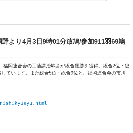
網野より4月3日9時01分放鳩/参加911羽69鳩
ルで、福岡連合会の工藤講治鳩舎が総合優勝を獲得。総合2位・総
賞しています。また総合5位・総合9位と、福岡連合会の市川
nishikyusyu.html