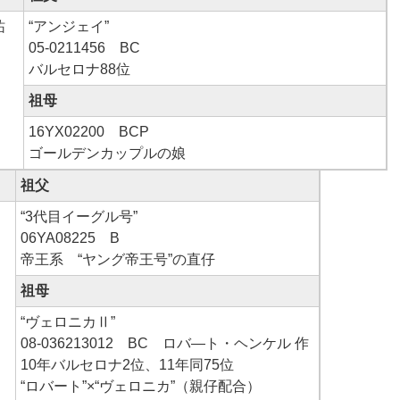
祐
“アンジェイ”
05-0211456 BC
バルセロナ88位
祖母
16YX02200 BCP
ゴールデンカップルの娘
祖父
“3代目イーグル号”
06YA08225 B
帝王系 “ヤング帝王号”の直仔
祖母
“ヴェロニカⅡ”
08-036213012 BC ロバ―ト・ヘンケル 作
10年バルセロナ2位、11年同75位
“ロバート”×“ヴェロニカ”（親仔配合）