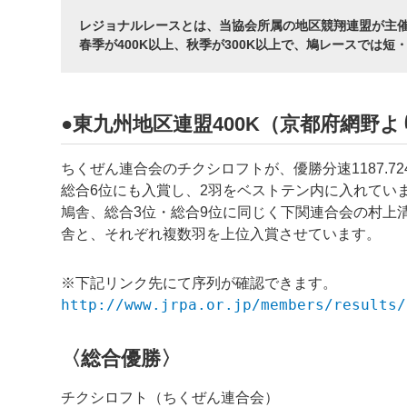
レジョナルレースとは、当協会所属の地区競翔連盟が主
春季が400K以上、秋季が300K以上で、鳩レースでは
●東九州地区連盟400K（京都府網野より
ちくぜん連合会のチクシロフトが、優勝分速1187.
総合6位にも入賞し、2羽をベストテン内に入れていま
鳩舎、総合3位・総合9位に同じく下関連合会の村上
舎と、それぞれ複数羽を上位入賞させています。
※下記リンク先にて序列が確認できます。
http://www.jrpa.or.jp/members/results/
〈総合優勝〉
チクシロフト（ちくぜん連合会）