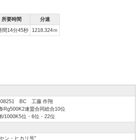
所要時間
分速
時間14分45秒
1218.324ｍ
B08251 BC 工藤 作翔
春Rg500K2連盟合同総合10位
/1000K5位・6位・22位
ンセン・ヒカリ号”