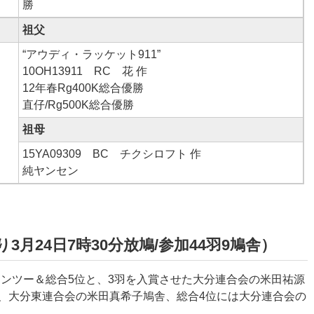
勝
祖父
“アウディ・ラッケット911”
10OH13911 RC 花 作
12年春Rg400K総合優勝
直仔/Rg500K総合優勝
祖母
15YA09309 BC チクシロフト 作
純ヤンセン
3月24日7時30分放鳩/参加44羽9鳩舎）
ワンツー＆総合5位と、3羽を入賞させた大分連合会の米田祐源
、大分東連合会の米田真希子鳩舎、総合4位には大分連合会の