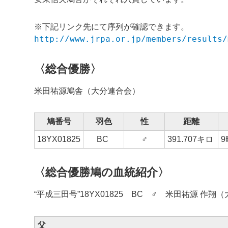
※下記リンク先にて序列が確認できます。
http://www.jrpa.or.jp/members/results/
〈総合優勝〉
米田祐源鳩舎（大分連合会）
鳩番号
羽色
性
距離
18YX01825
BC
♂
391.707キロ
9
〈総合優勝鳩の血統紹介〉
“平成三田号”18YX01825 BC ♂ 米田祐源 作翔
父