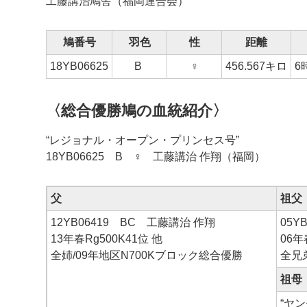
工藤講治鳩舎（福岡連合会）
鳩番号
羽色
性
距離
18YB06625
B
♀
456.567キロ
6
〈総合優勝鳩の血統紹介〉
“レジョナル・オープン・プリンセス号”
18YB06625 B ♀ 工藤講治 作翔（福岡）
父
祖父
12YB06419 BC 工藤講治 作翔
05Y
13年春Rg500K41位 他
06年
全姉/09年地区N700Kブロック総合優勝
全兄弟
祖母
“ヤ