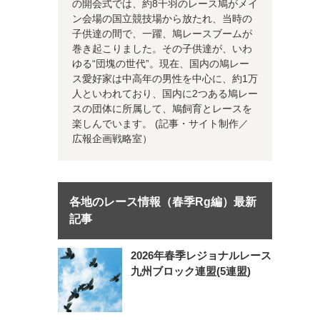
の開会式では、約8千羽のレース鳩がメイ
ン会場の国立競技場から放たれ、当時の
子供達の間で、一躍、鳩レースブームが
巻き起こりました。その子供達が、いわ
ゆる“団塊の世代”。現在、国内の鳩レー
ス愛好家は中高年の男性を中心に、約1万
人といわれており、国内に2つある鳩レー
スの団体に所属して、鳩飼育とレースを
楽しんでいます。 (記事・サイト制作／
広報企画戦略室）
各地のレース情報（春季Rg編）最新
記事
2026年春季レジョナルレース
九州ブロック連盟(5連盟)