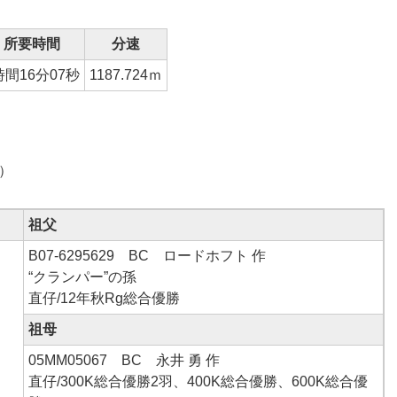
所要時間
分速
時間16分07秒
1187.724ｍ
ん）
祖父
B07-6295629 BC ロードホフト 作
“クランパー”の孫
直仔/12年秋Rg総合優勝
祖母
05MM05067 BC 永井 勇 作
直仔/300K総合優勝2羽、400K総合優勝、600K総合優