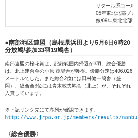
リタール系ゴール
05年東北北部ブロ
娘/09年東北北部
●南部地区連盟（島根県浜田より5月6日6時20
分放鳩/参加33羽19鳩舎）
南部連盟の桜花賞は、記録範囲内帰還が3羽。総合優勝
は、北上連合会の小原 茂鳩舎が獲得。優勝分速は406.026
メートルでした。また総合2位には田村健一鳩舎（盛
岡）、総合合3位には青木敏夫鳩舎（北上）が、それぞれ
入賞しています。
※下記リンク先にて序列が確認できます。
http://www.jrpa.or.jp/members/results/nanbu
〈総合優勝〉