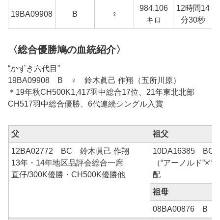
984.106
12時間14
1
19BA09908
B
♀
キロ
分30秒
〈総合優勝鳩の血統紹介〉
“かずき六代目”
19BA09908 B ♀ 鈴木眞己 作翔（五所川原）
＊19年秋CH500K1,417羽中総合17位、21年東北北部
CH517羽中総合優勝、6代連続シングル入賞
父
祖父
12BA02772 BC 鈴木眞己 作翔
10DA16385 B
13年・14年地区品評会総合一席
（“アーノルド”×“
直仔/300K優勝・CH500K優勝他
配
祖母
08BA00876 B 