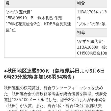
母
祖父
“かずき五代目”
11BA17034（1
15BA08919 B 鈴木眞己 作翔
作
17年桜花賞総合2位、KDBB会長賞連
“プルト”の孫×娘
盟1位
祖母
“かずき四代目”
11BA10589 鈴木
CH500K総合10位
●秋田地区連盟900Ｋ（島根県浜田より5月6日
6時20分放鳩/参加168羽54鳩舎）
秋田連盟の桜花賞は、総合ワンツーフィニッシュを決め
た、秋田連合会の菅原裕策鳩舎が総合優勝を獲得。優勝分
速は1285.100メートルでした。総合3位には大坊守雄鳩舎
（秋田）が入賞。また、総合4位・総合10位に渡部秋美