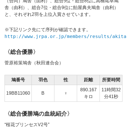
（合同）鳩舎（由利）、総合5位・総合8位に高橋祐幸鳩
舎（由利）、総合7位・総合9位に飴屋典夫鳩舎（由利）
と、それぞれ2羽を上位入賞させています。
※下記リンク先にて序列が確認できます。
http://www.jrpa.or.jp/members/results/akita
〈総合優勝〉
菅原裕策鳩舎（秋田連合会）
鳩番号
羽色
性
距離
所要時間
890.167
11時間32
1
19BB11060
B
♀
キロ
分41秒
〈総合優勝鳩の血統紹介〉
“桜花プリンセスV2号”