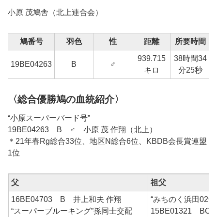
小原 茂鳩舎（北上連合会）
鳩番号
羽色
性
距離
所要時間
939.715
38時間34
19BE04263
B
♂
キロ
分25秒
〈総合優勝鳩の血統紹介〉
“小原スーパーバード号”
19BE04263 B ♂ 小原 茂 作翔（北上）
＊21年春Rg総合33位、地区N総合6位、KBDB会長賞連盟
1位
父
祖父
16BE04703 B 井上和夫 作翔
“みちのく浜田02号
“スーパーブルーキング”孫同士交配
15BE01321 BC