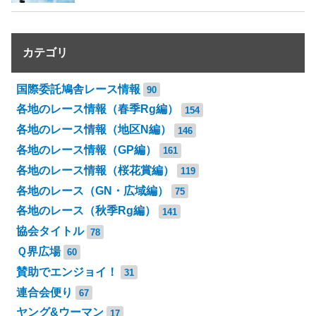
カテゴリ
国際委託鳩舎レース情報
90
各地のレース情報（春季Rg編）
154
各地のレース情報（地区N編）
146
各地のレース情報（GP編）
161
各地のレース情報（桜花賞編）
119
各地のレース（GN・広域編）
75
各地のレース（秋季Rg編）
141
協会タイトル
78
Ｑ界広場
60
賛助でエンジョイ！
31
連合会便り
67
ヤング&ウーマン
17