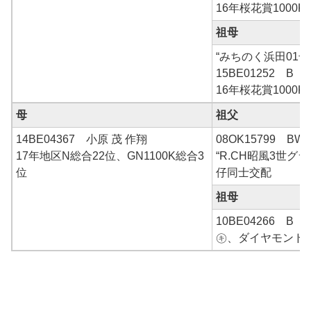
16年桜花賞1000
祖母
“みちのく浜田01号
15BE01252 B
16年桜花賞1000
母
祖父
14BE04367 小原 茂 作翔
08OK15799 B
17年地区N総合22位、GN1100K総合3
“R.CH昭風3世グ
位
仔同士交配
祖母
10BE04266 B
㋖、ダイヤモンド