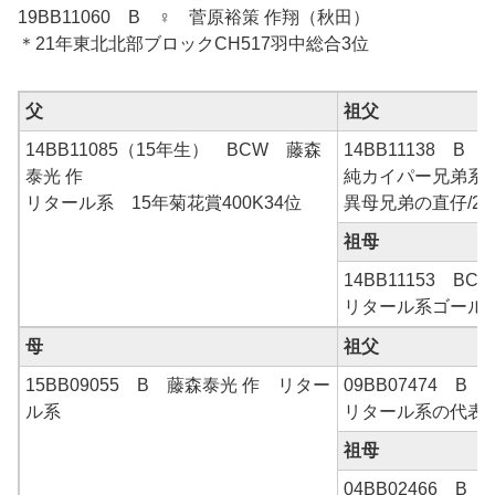
19BB11060 B ♀ 菅原裕策 作翔（秋田）
＊21年東北北部ブロックCH517羽中総合3位
父
祖父
14BB11085（15年生） BCW 藤森
14BB11138 B 
泰光 作
純カイパー兄弟系
リタール系 15年菊花賞400K34位
異母兄弟の直仔/2
祖母
14BB11153 BC
リタール系ゴール
母
祖父
15BB09055 B 藤森泰光 作 リター
09BB07474 B
ル系
リタール系の代表
祖母
04BB02466 B