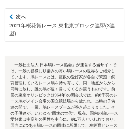
次へ
2021年桜花賞レース 東北東ブロック連盟(3連
盟)
「一般社団法人 日本鳩レース協会」が運営する当サイトで
は、一般の皆様に馴染みの薄い鳩レースの世界をご紹介し
ています。鳩レースとは、複数の愛好家が各自で繁殖・飼
育管理しているレース鳩を持ち寄って、同一地点からから
同時に放し、誰の鳩が速く帰ってくるか競うものです。前
回の東京オリンピック(1964年)の開会式では、約8千羽のレ
ース鳩がメイン会場の国立競技場から放たれ、当時の子供
達の間で、一躍、鳩レースブームが巻き起こりました。そ
の子供達が、いわゆる“団塊の世代”。現在、国内の鳩レース
愛好家は中高年の男性を中心に、約1万人といわれており、
国内に2つある鳩レースの団体に所属して、鳩飼育とレース