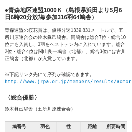
●青森地区連盟1000Ｋ（島根県浜田より5月6
日6時20分放鳩/参加316羽64鳩舎）
青森連盟の桜花賞は、優勝分速1339.831メートルで、五
所川原連合会の鈴木眞己鳩舎。同鳩舎は総合7位・総合10
位にも入賞し、3羽をベストテン内に入れています。総合
2位・総合4位は関山良一鳩舎（北都）、総合3位には古川
正鳩舎（北都）が入賞しています。
※下記リンク先にて序列が確認できます。
http://www.jrpa.or.jp/members/results/aomor
〈総合優勝〉
鈴木眞己鳩舎（五所川原連合会）
鳩番号
羽色
性
距離
所要時間