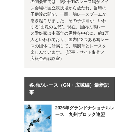
の開会式では、約8千羽のレース鳩がメイ
ン会場の国立競技場から放たれ、当時の
子供達の間で、一躍、鳩レースブームが
巻き起こりました。その子供達が、いわ
ゆる“団塊の世代”。現在、国内の鳩レー
ス愛好家は中高年の男性を中心に、約1万
人といわれており、国内に2つある鳩レー
スの団体に所属して、鳩飼育とレースを
楽しんでいます。 (記事・サイト制作／
広報企画戦略室）
各地のレース（GN・広域編）最新記
事
2026年グランドナショナルレ
ース 九州ブロック連盟