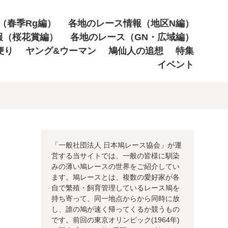
（春季Rg編）
各地のレース情報（地区N編）
報（桜花賞編）
各地のレース（GN・広域編）
便り
ヤング&ウーマン
鳩仙人の追想
特集
イベント
「一般社団法人 日本鳩レース協会」が運
営する当サイトでは、一般の皆様に馴染
みの薄い鳩レースの世界をご紹介してい
ます。鳩レースとは、複数の愛好家が各
自で繁殖・飼育管理しているレース鳩を
持ち寄って、同一地点からから同時に放
し、誰の鳩が速く帰ってくるか競うもの
です。前回の東京オリンピック(1964年)