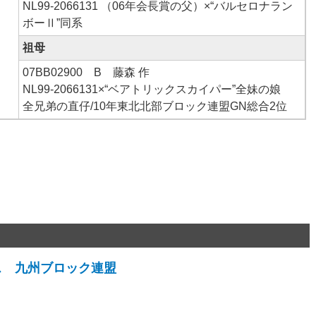
NL99-2066131 （06年会長賞の父）×“バルセロナラン
ボーⅡ”同系
祖母
07BB02900 B 藤森 作
NL99-2066131×“ベアトリックスカイパー”全妹の娘
全兄弟の直仔/10年東北北部ブロック連盟GN総合2位
ス 九州ブロック連盟