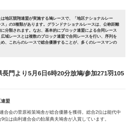
たは地区競翔連盟が実施する鳩レースで、「地区ナショナルレー
ース」の3種類があります。グランドナショナルレースは、公称距離
距離に分類されます。なお、基本的にブロック連盟による合同レース
、広域レースとは複数のブロック連盟で合同レースを行い、序列を
ため、これらのレースで総合優勝することが、多くのレースマンの
門より5月6日6時20分放鳩/参加271羽105
区連盟
秋田連合会の菅原裕策鳩舎が総合優勝を獲得。総合2位は能代中
合9位は由利連合会の飴屋典夫鳩舎が入賞しています。