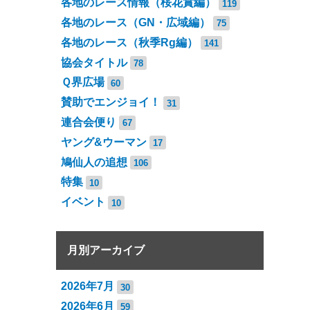
各地のレース情報（桜花賞編）
119
各地のレース（GN・広域編）
75
各地のレース（秋季Rg編）
141
協会タイトル
78
Ｑ界広場
60
賛助でエンジョイ！
31
連合会便り
67
ヤング&ウーマン
17
鳩仙人の追想
106
特集
10
イベント
10
月別アーカイブ
2026年7月
30
2026年6月
59