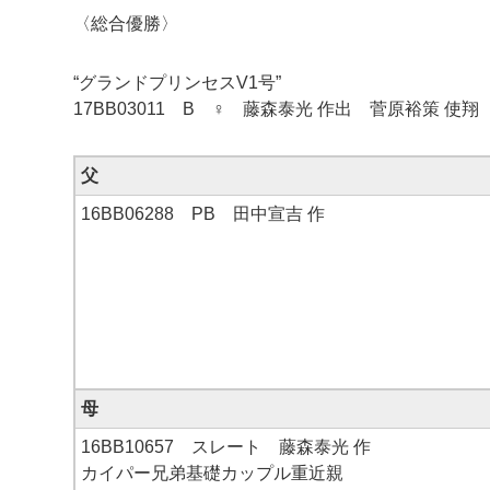
〈総合優勝〉
“グランドプリンセスV1号”
17BB03011 B ♀ 藤森泰光 作出 菅原裕策 使
父
16BB06288 PB 田中宣吉 作
母
16BB10657 スレート 藤森泰光 作
カイパー兄弟基礎カップル重近親