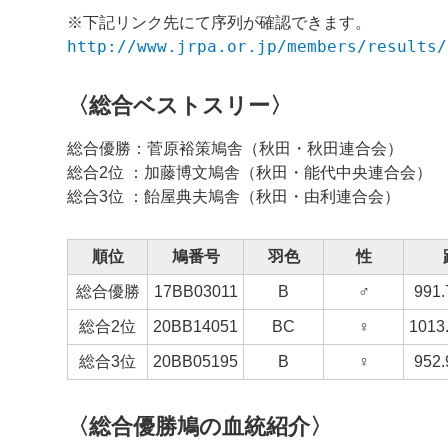
※下記リンク先にて序列が確認できます。
http://www.jrpa.or.jp/members/results/
〈総合ベストスリー〉
総合優勝：菅原裕策鳩舎（秋田・秋田連合会）
総合2位 ：加藤博文鳩舎（秋田・能代中央連合会）
総合3位 ：飴屋典夫鳩舎（秋田・由利連合会）
順位
鳩番号
羽色
性
総合優勝
17BB03011
B
♂
991
総合2位
20BB14051
BC
♀
101
総合3位
20BB05195
B
♀
952
〈総合優勝鳩の血統紹介〉