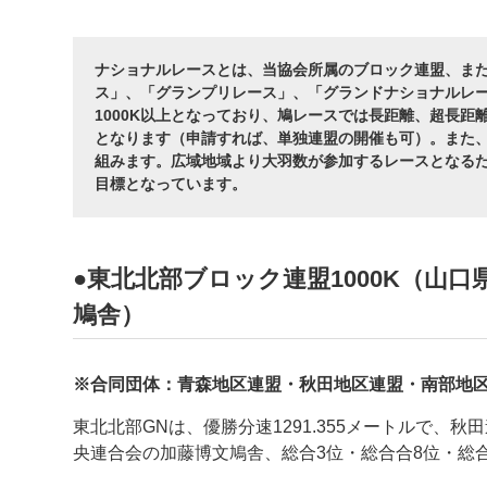
ナショナルレースとは、当協会所属のブロック連盟、ま
ス」、「グランプリレース」、「グランドナショナルレ
1000K以上となっており、鳩レースでは長距離、超長
となります（申請すれば、単独連盟の開催も可）。また
組みます。広域地域より大羽数が参加するレースとなる
目標となっています。
●東北北部ブロック連盟1000K（山口県長
鳩舎）
※合同団体：青森地区連盟・秋田地区連盟・南部地
東北北部GNは、優勝分速1291.355メートルで、
央連合会の加藤博文鳩舎、総合3位・総合合8位・総