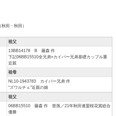
翔（秋田・秋田）
祖父
13BB14178 B 藤森 作
下記06BB15510全兄弟×カイパー兄弟基礎カップル重
近親
祖母
NL10-1943783 カイパー兄弟 作
“ズワルチェ”近親の娘
祖父
06BB15510 藤森 作 曾孫／21年秋田連盟桜花賞総合
優勝