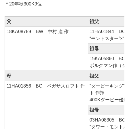
＊20年秋300K9位
父
祖父
18KA08789 BW 中村 進 作
11HA01844 D
“モントスター”×“モ
祖母
15KA05860 B
ボルグマン作（シ
母
祖父
11HA01856 BC ペガサスロフト 作
“ダービーキング”
ト 作翔
400Kダービー優勝
祖母
03HA08305 B
“タワー・モントバー