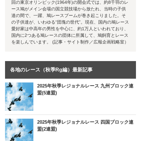
回の東京オリンピック(1964年)の開会式では、約8千羽のレ
ース鳩がメイン会場の国立競技場から放たれ、当時の子供
達の間で、一躍、鳩レースブームが巻き起こりました。そ
の子供達が、いわゆる“団塊の世代”。現在、国内の鳩レース
愛好家は中高年の男性を中心に、約1万人といわれており、
国内に2つある鳩レースの団体に所属して、鳩飼育とレース
を楽しんでいます。 (記事・サイト制作／広報企画戦略室）
各地のレース（秋季Rg編）最新記事
2025年秋季レジョナルレース 九州ブロック連
盟(5連盟)
2025年秋季レジョナルレース 四国ブロック連
盟(2連盟)