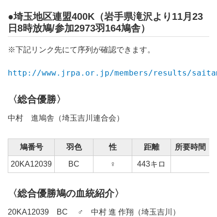
●埼玉地区連盟400K（岩手県滝沢より11月23
日8時放鳩/参加2973羽164鳩舎）
※下記リンク先にて序列が確認できます。
http://www.jrpa.or.jp/members/results/saita
〈総合優勝〉
中村 進鳩舎（埼玉吉川連合会）
鳩番号
羽色
性
距離
所要時間
20KA12039
BC
♀
443キロ
〈総合優勝鳩の血統紹介〉
20KA12039 BC ♂ 中村 進 作翔（埼玉吉川）