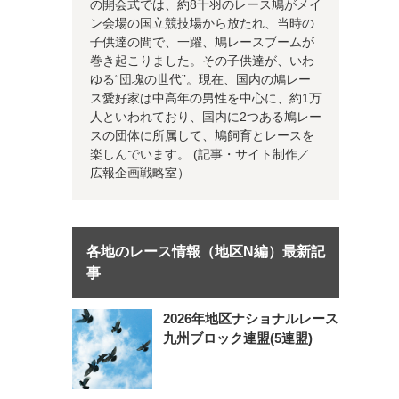
の開会式では、約8千羽のレース鳩がメイ
ン会場の国立競技場から放たれ、当時の
子供達の間で、一躍、鳩レースブームが
巻き起こりました。その子供達が、いわ
ゆる“団塊の世代”。現在、国内の鳩レー
ス愛好家は中高年の男性を中心に、約1万
人といわれており、国内に2つある鳩レー
スの団体に所属して、鳩飼育とレースを
楽しんでいます。 (記事・サイト制作／
広報企画戦略室）
各地のレース情報（地区N編）最新記
事
2026年地区ナショナルレース
九州ブロック連盟(5連盟)