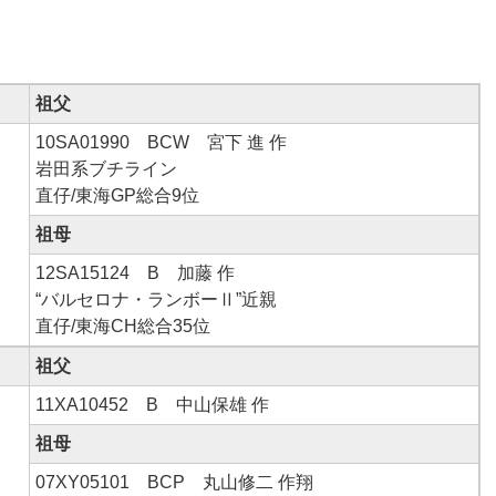
祖父
10SA01990 BCW 宮下 進 作
岩田系ブチライン
直仔/東海GP総合9位
祖母
12SA15124 B 加藤 作
“バルセロナ・ランボーⅡ”近親
直仔/東海CH総合35位
祖父
11XA10452 B 中山保雄 作
祖母
07XY05101 BCP 丸山修二 作翔