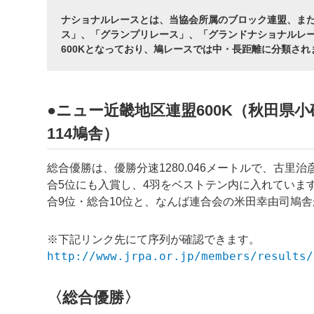
ナショナルレースとは、当協会所属のブロック連盟、ま
ス」、「グランプリレース」、「グランドナショナルレ
600Kとなっており、鳩レースでは中・長距離に分類され
●ニュー近畿地区連盟600K（秋田県小砂
114鳩舎）
総合優勝は、優勝分速1280.046メートルで、古里
合5位にも入賞し、4羽をベストテン内に入れていま
合9位・総合10位と、なんば連合会の米田幸由司鳩
※下記リンク先にて序列が確認できます。
http://www.jrpa.or.jp/members/results/
〈総合優勝〉