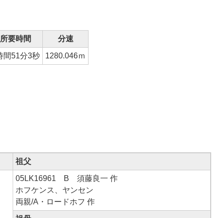
所要時間
分速
時間51分3秒
1280.046ｍ
祖父
05LK16961 B 須藤良一 作
ホフケンス、ヤンセン
両親/A・ロードホフ 作