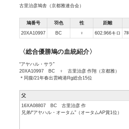
古里治彦鳩舎（京都雅連合会）
鳩番号
羽色
性
距離
20XA10997
BC
♀
602.966キロ
7
〈総合優勝鳩の血統紹介〉
“アヤハル・サラ”
20XA10997 BC ♀ 古里治彦 作翔（京都雅）
＊同腹/21年春出雲崎港Rg総合15位
父
16XA08807 BC 古里治彦 作
兄弟/“アヤハル・オータム”（オータムAP賞1位）