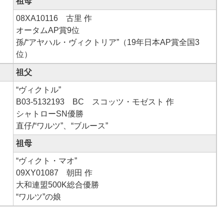
祖母
08XA10116 古里 作
オータムAP賞9位
孫/“アヤハル・ヴィクトリア”（19年日本AP賞全国3
位）
祖父
“ヴィクトル”
B03-5132193 BC スコッツ・モゼスト 作
シャトローSN優勝
直仔/“ワルツ”、“ブルース”
祖母
“ヴィクト・マオ”
09XY01087 朝田 作
大和連盟500K総合優勝
“ワルツ”の娘