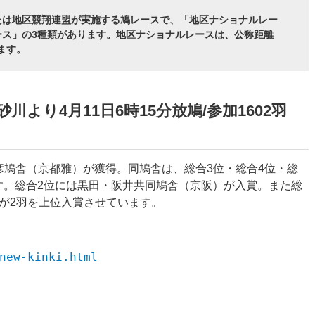
たは地区競翔連盟が実施する鳩レースで、「地区ナショナルレー
ース」の3種類があります。地区ナショナルレースは、公称距離
ます。
川より4月11日6時15分放鳩/参加1602羽
治彦鳩舎（京都雅）が獲得。同鳩舎は、総合3位・総合4位・総
す。総合2位には黒田・阪井共同鳩舎（京阪）が入賞。また総
舎が2羽を上位入賞させています。
new-kinki.html