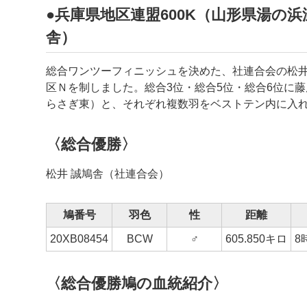
●兵庫県地区連盟600K（山形県湯の浜温
舎）
総合ワンツーフィニッシュを決めた、社連合会の松井 誠
区Ｎを制しました。総合3位・総合5位・総合6位に
らさぎ東）と、それぞれ複数羽をベストテン内に入
〈総合優勝〉
松井 誠鳩舎（社連合会）
鳩番号
羽色
性
距離
20XB08454
BCW
♂
605.850キロ
8
〈総合優勝鳩の血統紹介〉