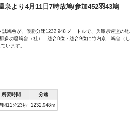
泉より4月11日7時放鳩/参加452羽43鳩
鳩舎が、優勝分速1232.948 メートルで、兵庫県連盟の地
藤原多功麿鳩舎（社）、総合8位・総合9位に竹内京二鳩舎（し
れています。
所要時間
分速
時間11分23秒
1232.948ｍ