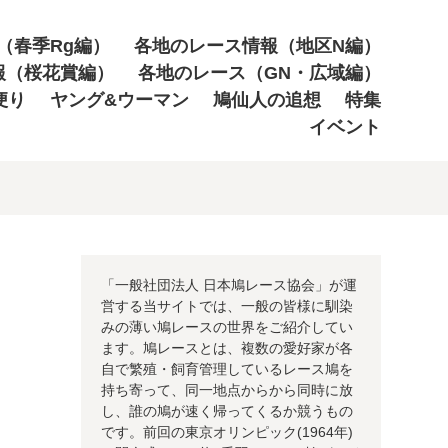
（春季Rg編）
各地のレース情報（地区N編）
報（桜花賞編）
各地のレース（GN・広域編）
便り
ヤング&ウーマン
鳩仙人の追想
特集
イベント
「一般社団法人 日本鳩レース協会」が運
営する当サイトでは、一般の皆様に馴染
みの薄い鳩レースの世界をご紹介してい
ます。鳩レースとは、複数の愛好家が各
自で繁殖・飼育管理しているレース鳩を
持ち寄って、同一地点からから同時に放
し、誰の鳩が速く帰ってくるか競うもの
です。前回の東京オリンピック(1964年)