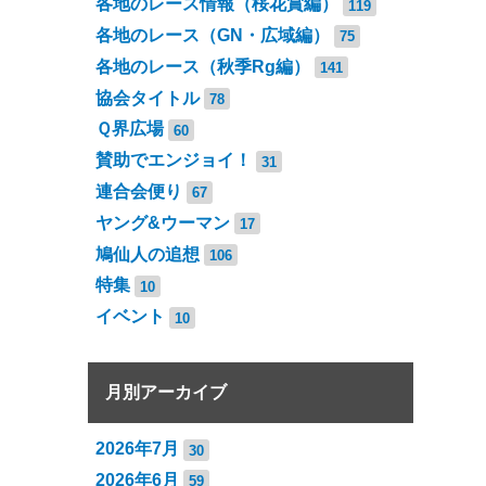
各地のレース情報（桜花賞編）
119
各地のレース（GN・広域編）
75
各地のレース（秋季Rg編）
141
協会タイトル
78
Ｑ界広場
60
賛助でエンジョイ！
31
連合会便り
67
ヤング&ウーマン
17
鳩仙人の追想
106
特集
10
イベント
10
月別アーカイブ
2026年7月
30
2026年6月
59