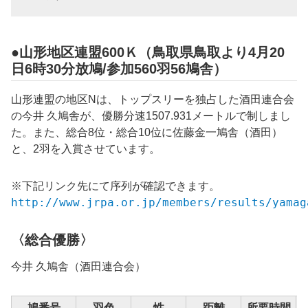
●山形地区連盟600Ｋ（鳥取県鳥取より4月20
日6時30分放鳩/参加
560
羽56鳩舎）
山形連盟の地区Nは、トップスリーを独占した酒田連合会
の
今井 久
鳩舎が、優勝分速
1507.931
メートルで制しまし
た。また、総合8位・総合10位に
佐藤金一
鳩舎（酒田）
と、2羽を入賞させています。
※下記リンク先にて序列が確認できます。
http://www.jrpa.or.jp/members/results/yamag
〈総合優勝〉
今井 久
鳩舎（酒田連合会）
鳩番号
羽色
性
距離
所要時間