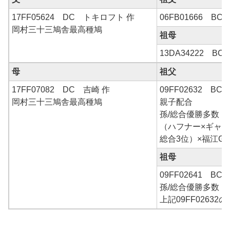
17FF05624 DC トキロフト 作
06FB01666 BC
岡村三十三鳩舎最高種鳩
祖母
13DA34222 BC
母
祖父
17FF07082 DC 吉崎 作
09FF02632 B
岡村三十三鳩舎最高種鳩
親子配合
孫/総合優勝多数
（ハフナー×ギャレ
総合3位）×福江G
祖母
09FF02641 B
孫/総合優勝多数
上記09FF02632