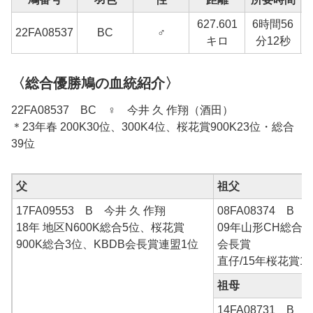
627.601
6時間56
1
22FA
08537
BC
♂
キロ
分12秒
〈総合優勝鳩の血統紹介〉
22FA08537 BC ♀ 今井 久 作翔（酒田）
＊23年春 200K30位、300K4位、桜花賞900K23位・総合
39位
父
祖父
17FA09553 B 今井 久 作翔
08FA08374 B 
18年 地区N600K総合5位、桜花賞
09年山形CH総合
900K総合3位、KBDB会長賞連盟1位
会長賞
直仔/15年桜花賞1
祖母
14FA08731 B 