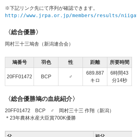
※下記リンク先にて序列が確認できます。
http://www.jrpa.or.jp/members/results/niiga
〈総合優勝〉
岡村三十三
鳩舎（新潟連合会）
鳩番号
羽色
性
距離
所要時間
689.887
6時間43
1
20FF
01472
BCP
♂
キロ
分14秒
〈総合優勝鳩の血統紹介〉
20FF01472 BCP ♂ 岡村三十三 作翔（新潟）
＊23年農林水産大臣賞700K優勝
父
祖父