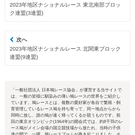
2023年地区ナショナルレース 東北南部ブロッ
ク連盟(3連盟)
次へ
2023年地区ナショナルレース 北関東ブロック
連盟(9連盟)
「一般社団法人 日本鳩レース協会」が運営する当サイトで
は、一般の皆様に馴染みの薄い鳩レースの世界をご紹介し
ています。鳩レースとは、複数の愛好家が各自で繁殖・飼
育管理しているレース鳩を持ち寄って、同一地点からから
同時に放し、誰の鳩が速く帰ってくるか競うものです。前
回の東京オリンピック(1964年)の開会式では、約8千羽のレ
ース鳩がメイン会場の国立競技場から放たれ、当時の子供
達の間で、一躍、鳩レースブームが巻き起こりました。そ