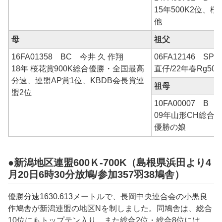
15年500K2位、桜
他
母
祖父
16FA01358 BC 今井 久 作翔
06FA12146 SP
18年 桜花賞900K総合優勝・全国最高
直仔/22年春Rg50
分速、連盟AP賞1位、KBDB会長賞連
祖母
盟2位
10FA00007 B 
09年山形CH総合優
優勝の娘
●新潟地区連盟600Ｋ-700K（島根県浜田より4
月20日6時30分放鳩/参加357羽38鳩舎）
優勝分速
1630.613
メートルで、
長岡中央
連合会の
小黒良
作
鳩舎が新潟連盟の地区Nを制しました。同鳩舎は、総合
10位にもトップテン入り。また総合2位・総合8位には