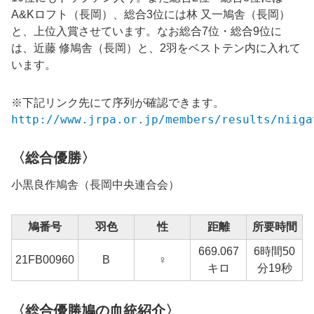
A&Kロフト
（長岡）、総合3位には
林 又一鳩舎（長岡）
と、上位入賞させています。なお
総合7位・総合9位に
は、近藤 修鳩舎（長岡）と、2羽をベストテン内に入れて
います。
※下記リンク先にて序列が確認できます。
http://www.jrpa.or.jp/members/results/niiga
〈総合優勝〉
小黒良作
鳩舎（
長岡中央
連合会）
鳩番号
羽色
性
距離
所要時間
669.067
6時間50
1
21FB
00960
B
♀
キロ
分19秒
〈総合優勝鳩の血統紹介〉