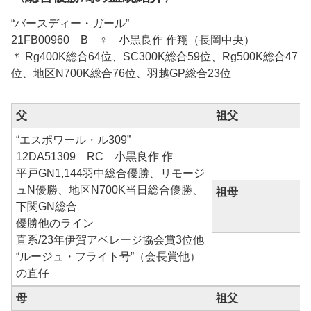
“バースディー・ガール”
21FB00960 B ♀ 小黒良作 作翔（長岡中央）
＊ Rg400K総合64位、SC300K総合59位、Rg500K総合47
位、地区N700K総合76位、羽越GP総合23位
父
祖父
“エスポワール・ル309”
12DA51309 RC 小黒良作 作
平戸GN1,144羽中総合優勝、リモージ
ュN優勝、地区N700K当日総合優勝、
祖母
下関GN総合
優勝他のライン
直系/23年伊賀アベレージ協会賞3位他
“ルージュ・フライト号”（会長賞他）
の直仔
母
祖父