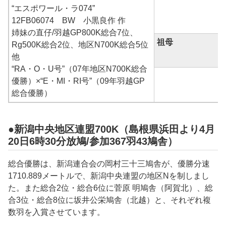
“エスポワール・ラ074”
12FB06074 BW 小黒良作 作
姉妹の直仔/羽越GP800K総合7位、
祖母
Rg500K総合2位、地区N700K総合5位
他
“RA・O・U号”（07年地区N700K総合
優勝）×“E・MI・RI号”（09年羽越GP
総合優勝）
●新潟中央地区連盟700K（島根県浜田より4月
20日6時30分放鳩/参加367羽43鳩舎）
総合優勝は、新潟連合会の
岡村三十三
鳩舎が、優勝分速
1710.889
メートルで、新潟中央連盟の地区Nを制しまし
た。また総合2位・総合6位に
菅原 明
鳩舎（
阿賀北
）、総
合3位・総合8位に
坂井公栄
鳩舎（北越）と、それぞれ複
数羽を入賞させています。