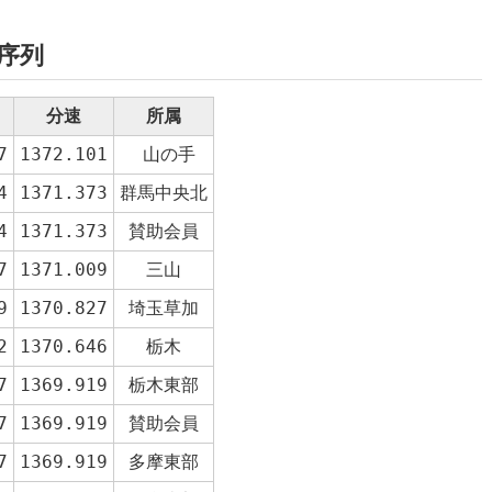
ン序列
分速
所属
7
1372.101
 山の手
4
1371.373
群馬中央北
4
1371.373
賛助会員
7
1371.009
三山
9
1370.827
埼玉草加
2
1370.646
栃木
7
1369.919
栃木東部
7
1369.919
賛助会員
7
1369.919
多摩東部