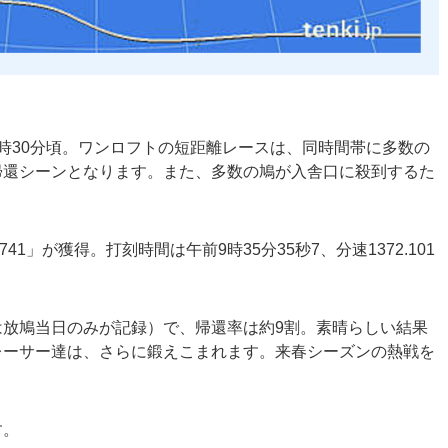
時30分頃。ワンロフトの短距離レースは、同時間帯に多数の
帰還シーンとなります。また、多数の鳩が入舎口に殺到するた
1」が獲得。打刻時間は午前9時35分35秒7、分速1372.101
ースは放鳩当日のみが記録）で、帰還率は約9割。素晴らしい結果
レーサー達は、さらに鍛えこまれます。来春シーズンの熱戦を
す。