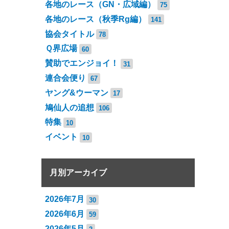
各地のレース（GN・広域編）
75
各地のレース（秋季Rg編）
141
協会タイトル
78
Ｑ界広場
60
賛助でエンジョイ！
31
連合会便り
67
ヤング&ウーマン
17
鳩仙人の追想
106
特集
10
イベント
10
月別アーカイブ
2026年7月
30
2026年6月
59
2026年5月