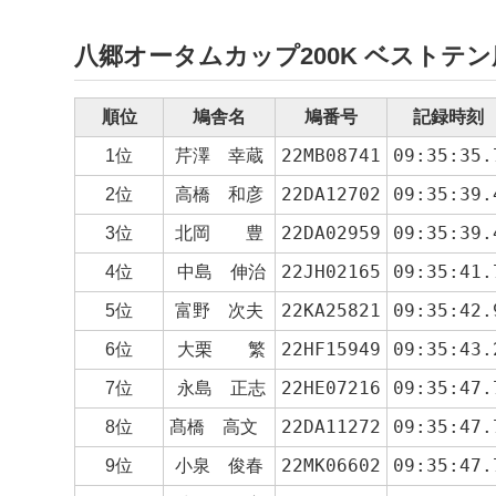
八郷オータムカップ200K ベストテ
順位
鳩舎名
鳩番号
記録時刻
芹澤　幸蔵
22MB08741
09:35:35.
1位
高橋　和彦
22DA12702
09:35:39.
2位
北岡　　豊
22DA02959
09:35:39.
3位
22JH02165
09:35:41.
4位
中島 伸治
富野　次夫
22KA25821
09:35:42.
5位
22HF15949
09:35:43.
6位
大栗 繁
22HE07216
09:35:47.
7位
永島 正志
髙橋　高文 
22DA11272
09:35:47.
8位
小泉　俊春
22MK06602
09:35:47.
9位