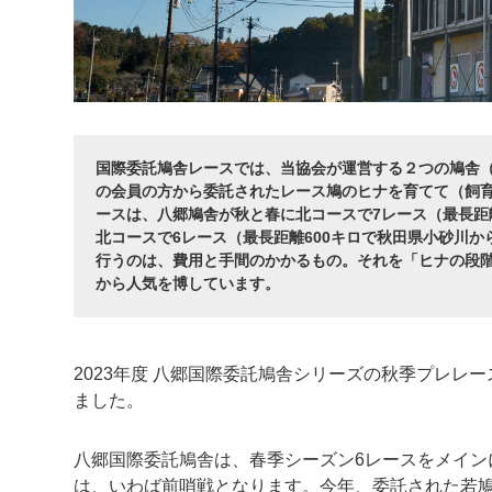
国際委託鳩舎レースでは、当協会が運営する２つの鳩舎
の会員の方から委託されたレース鳩のヒナを育てて（飼
ースは、八郷鳩舎が秋と春に北コースで7レース（最長距
北コースで6レース（最長距離600キロで秋田県小砂川か
行うのは、費用と手間のかかるもの。それを「ヒナの段
から人気を博しています。
2023年度 八郷国際委託鳩舎シリーズの秋季プレレース
ました。
八郷国際委託鳩舎は、春季シーズン6レースをメイン
は、いわば前哨戦となります。今年、委託された若