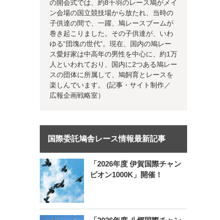
の開会式では、約8千羽のレース鳩がメイ
ン会場の国立競技場から放たれ、当時の
子供達の間で、一躍、鳩レースブームが
巻き起こりました。その子供達が、いわ
ゆる“団塊の世代”。現在、国内の鳩レー
ス愛好家は中高年の男性を中心に、約1万
人といわれており、国内に2つある鳩レー
スの団体に所属して、鳩飼育とレースを
楽しんでいます。 (記事・サイト制作／
広報企画戦略室）
国際委託鳩舎レース情報最新記事
「2026年度 伊賀国際チャン
ピオン1000K」開催！