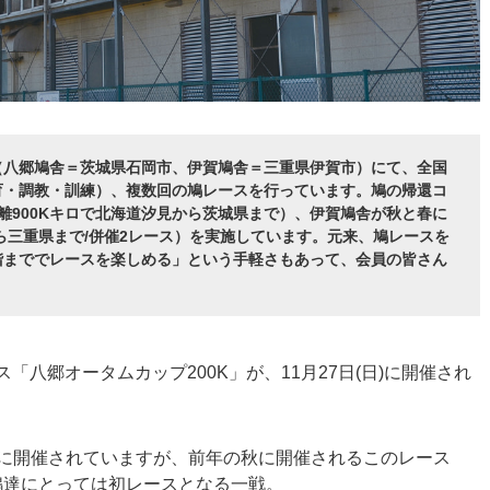
（八郷鳩舎＝茨城県石岡市、伊賀鳩舎＝三重県伊賀市）にて、全国
育・調教・訓練）、複数回の鳩レースを行っています。鳩の帰還コ
離900Kキロで北海道汐見から茨城県まで）、伊賀鳩舎が秋と春に
ら三重県まで/併催2レース）を実施しています。元来、鳩レースを
階まででレースを楽しめる」という手軽さもあって、会員の皆さん
「八郷オータムカップ200K」が、11月27日(日)に開催され
に開催されていますが、前年の秋に開催されるこのレース
鳩達にとっては初レースとなる一戦。