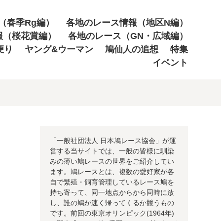
（春季Rg編）
各地のレース情報（地区N編）
報（桜花賞編）
各地のレース（GN・広域編）
便り
ヤング&ウーマン
鳩仙人の追想
特集
イベント
「一般社団法人 日本鳩レース協会」が運
営する当サイトでは、一般の皆様に馴染
みの薄い鳩レースの世界をご紹介してい
ます。鳩レースとは、複数の愛好家が各
自で繁殖・飼育管理しているレース鳩を
持ち寄って、同一地点からから同時に放
し、誰の鳩が速く帰ってくるか競うもの
です。前回の東京オリンピック(1964年)