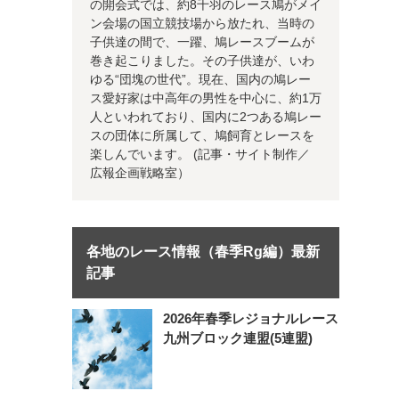
の開会式では、約8千羽のレース鳩がメイ
ン会場の国立競技場から放たれ、当時の
子供達の間で、一躍、鳩レースブームが
巻き起こりました。その子供達が、いわ
ゆる“団塊の世代”。現在、国内の鳩レー
ス愛好家は中高年の男性を中心に、約1万
人といわれており、国内に2つある鳩レー
スの団体に所属して、鳩飼育とレースを
楽しんでいます。 (記事・サイト制作／
広報企画戦略室）
各地のレース情報（春季Rg編）最新
記事
2026年春季レジョナルレース
九州ブロック連盟(5連盟)