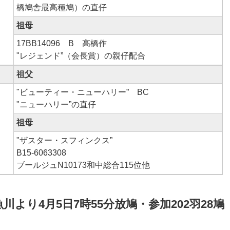
橋鳩舎最高種鳩）の直仔
祖母
17BB14096 B 高橋作
"レジェンド”（会長賞）の親仔配合
祖父
"ビューティー・ニューハリー” BC
"ニューハリー”の直仔
祖母
"ザスター・スフィンクス”
B15-6063308
ブールジュN10173和中総合115位他
魚川より4月5日7時55分放鳩・参加202羽28鳩