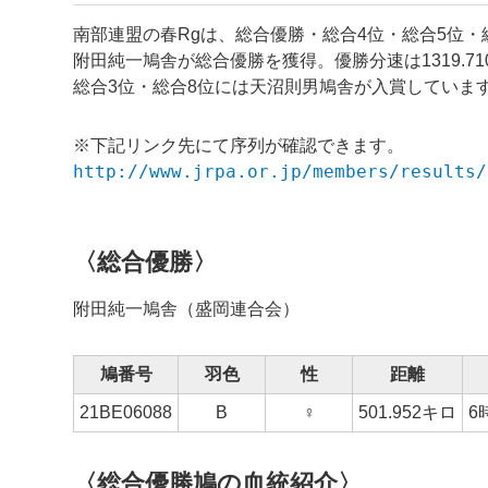
南部連盟の春Rgは、総合優勝・総合4位・総合5位
附田純一鳩舎が総合優勝を獲得。優勝分速は1319.
総合3位・総合8位には天沼則男鳩舎が入賞していま
※下記リンク先にて序列が確認できます。
http://www.jrpa.or.jp/members/results/
〈総合優勝〉
附田純一鳩舎（盛岡連合会）
鳩番号
羽色
性
距離
21BE06088
B
♀
501.952キロ
6
〈総合優勝鳩の血統紹介〉