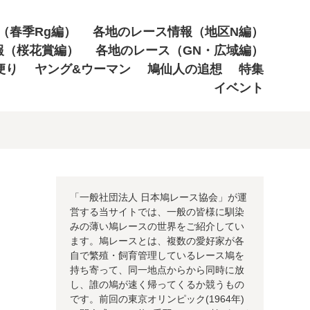
（春季Rg編）
各地のレース情報（地区N編）
報（桜花賞編）
各地のレース（GN・広域編）
便り
ヤング&ウーマン
鳩仙人の追想
特集
イベント
「一般社団法人 日本鳩レース協会」が運
営する当サイトでは、一般の皆様に馴染
みの薄い鳩レースの世界をご紹介してい
ます。鳩レースとは、複数の愛好家が各
自で繁殖・飼育管理しているレース鳩を
持ち寄って、同一地点からから同時に放
し、誰の鳩が速く帰ってくるか競うもの
です。前回の東京オリンピック(1964年)