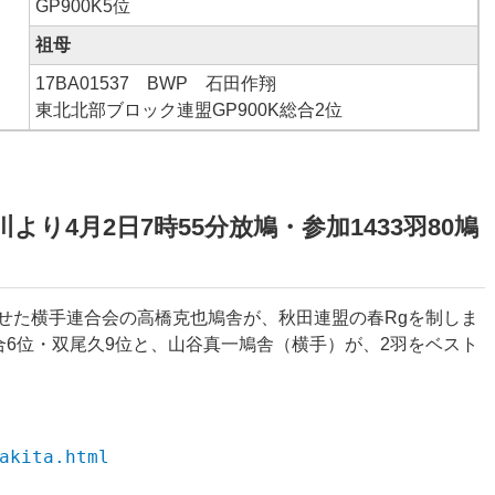
GP900K5位
祖母
17BA01537 BWP 石田作翔
東北北部ブロック連盟GP900K総合2位
川より4月2日7時55分放鳩・参加1433羽80鳩
せた横手連合会の高橋克也鳩舎が、秋田連盟の春Rgを制しま
総合6位・双尾久9位と、山谷真一鳩舎（横手）が、2羽をベスト
akita.html