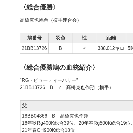
〈総合優勝〉
高橋克也鳩舎（横手連合会）
鳩番号
羽色
性
距離
21BB13726
B
♂
388.012キロ
5
〈総合優勝鳩の血統紹介〉
"RG・ビューティーハリー”
21BB13726 B ♂ 髙橋克也作翔（横手）
父
18BB04866 B 髙橋克也作翔
18年秋Rg400K総合39位、20年春Rg500K総合19位
21年春CH900K総合18位