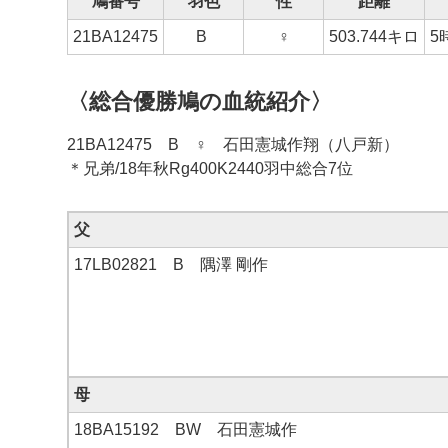
鳩番号
羽色
性
距離
21BA12475
B
♀
503.744キロ
5
〈総合優勝鳩の血統紹介〉
21BA12475 B ♀ 石田憲城作翔（八戸新）
＊兄弟/18年秋Rg400K2440羽中総合7位
父
17LB02821 B 隅澤 剛作
母
18BA15192 BW 石田憲城作