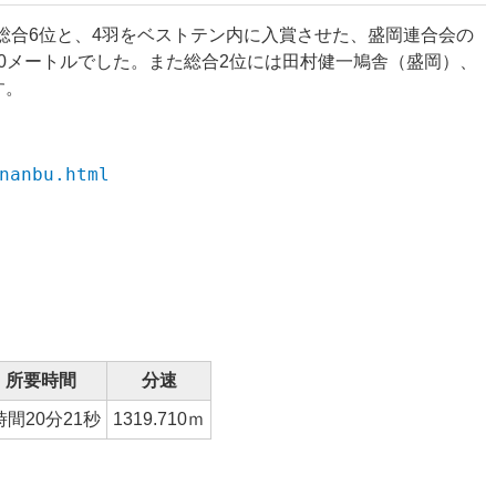
・総合6位と、4羽をベストテン内に入賞させた、盛岡連合会の
710メートルでした。また総合2位には田村健一鳩舎（盛岡）、
す。
nanbu.html
所要時間
分速
時間20分21秒
1319.710ｍ