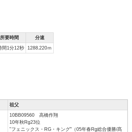
所要時間
分速
時間1分12秒
1288.220ｍ
祖父
10BB09560 高橋作翔
、
10年秋Rg23位
"フェニックス・RG・キング”（05年春Rg総合優勝/髙