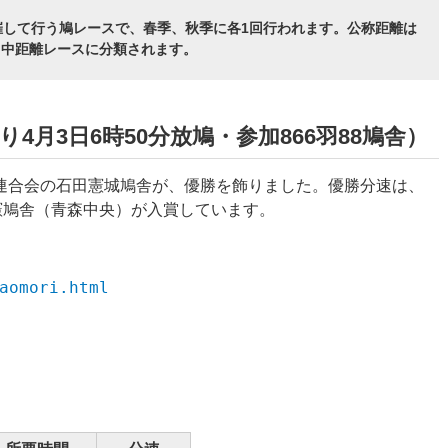
催して行う鳩レースで、春季、秋季に各1回行われます。公称距離は
短・中距離レースに分類されます。
4月3日6時50分放鳩・参加866羽88鳩舎）
連合会の石田憲城鳩舎が、優勝を飾りました。優勝分速は、
部 憲鳩舎（青森中央）が入賞しています。
aomori.html