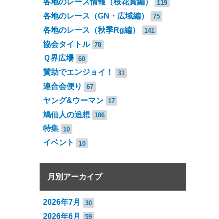
各地のレース情報（桜花賞編）
119
各地のレース（GN・広域編）
75
各地のレース（秋季Rg編）
141
協会タイトル
78
Ｑ界広場
60
賛助でエンジョイ！
31
連合会便り
67
ヤング&ウーマン
17
鳩仙人の追想
106
特集
10
イベント
10
月別アーカイブ
2026年7月
30
2026年6月
59