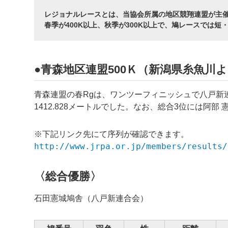
レジョナルレースとは、当協会所属の地区競翔連盟が主
春季が400K以上、秋季が300K以上で、鳩レースでは
●青森地区連盟500Ｋ（新潟県糸魚川より
青森連盟の春Rgは、ワンツーフィニッシュで八戸新
1412.828メートルでした。なお、総合3位には阿
※下記リンク先にて序列が確認できます。
http://www.jrpa.or.jp/members/results/
〈総合優勝〉
石田憲城鳩舎（八戸新連合会）