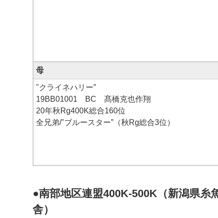
母
"クライネハリー”
19BB01001 BC 髙橋克也作翔
20年秋Rg400K総合160位
全兄弟/"ブルースター”（秋Rg総合3位）
●南部地区連盟400K-500K（新潟県糸
舎）