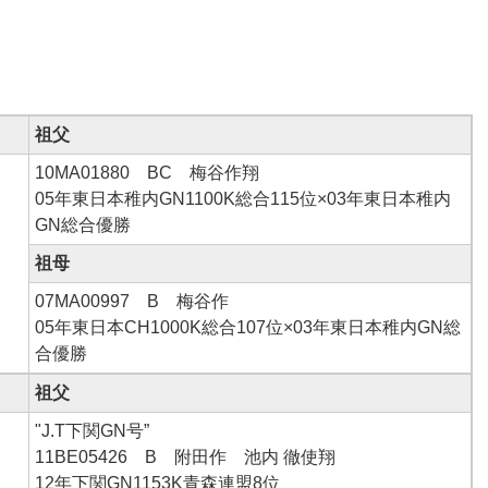
祖父
10MA01880 BC 梅谷作翔
05年東日本稚内GN1100K総合115位×03年東日本稚内
GN総合優勝
祖母
07MA00997 B 梅谷作
05年東日本CH1000K総合107位×03年東日本稚内GN総
合優勝
祖父
"J.T下関GN号”
11BE05426 B 附田作 池内 徹使翔
12年下関GN1153K青森連盟8位