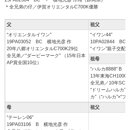
＊全兄弟の仔／伊賀オリエンタルC700K優勝
父
祖父
“オリエンタルイワン”
“イワン44”
19PA03052 BC 横地光彦 作
10PA02844 BC
20年八郷オリエンタルC700K29位
“イワン”親子交配
全兄弟／“ダービーマーク” （15年日本
祖母
AP賞全国10位）
“ハルカ8888” B 
13年東海CH1000
全兄弟／10年SC6
“ドリームハルカ”×
カ”（“ハルカ”×“
母
祖父
“テーレン06”
19PA03106 B 横地光彦 作