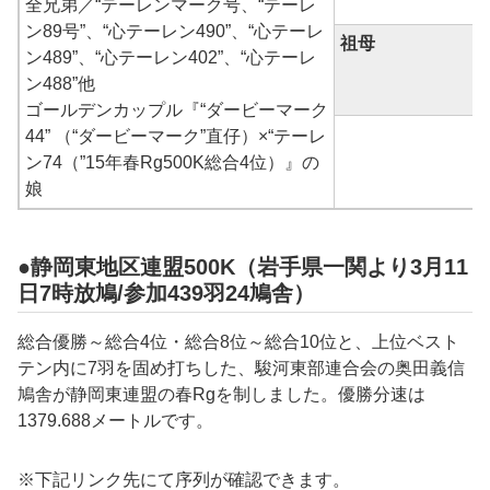
全兄弟／“テーレンマーク号、“テーレ
ン89号”、“心テーレン490”、“心テーレ
祖母
ン489”、“心テーレン402”、“心テーレ
ン488”他
ゴールデンカップル『“ダービーマーク
44” （“ダービーマーク”直仔）×“テーレ
ン74（”15年春Rg500K総合4位）』の
娘
●静岡東地区連盟500K（岩手県一関より3月11
日7時放鳩/参加439羽24鳩舎）
総合優勝～総合4位・総合8位～総合10位と、上位ベスト
テン内に7羽を固め打ちした、
駿河東部
連合会の
奥田義信
鳩舎が静岡東連盟の春Rgを制しました。優勝分速は
1379.688
メートルです。
※下記リンク先にて序列が確認できます。