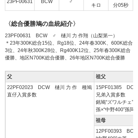
23
PF00631
BCW
♂
8
キロ
分05秒
〈総合優勝鳩の血統紹介〉
23PF00631 BCW ♂ 樋川 力 作翔（山梨第一）
＊23年300K総合15位、Rg18位、24年春300K、600K総合
3位、24年秋300K28位、Rg400K12位、25年春300K総合
優勝、地区N700K総合優勝、26年地区N700K総合優勝
父
祖父
22PF02023 DCW 樋川 力 作 種鳩
15PF01385 D
直仔入賞多数
兄弟入賞多数
銘鳩“ズワルチェ”
孫×“中野400”孫同
祖母
12PF00393 B