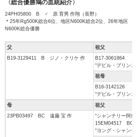
〈総合優勝鳩の血統紹介〉
24PH05800 B ♂ 原 育男 作翔（長野）
＊25年Rg500K総合6位、地区N600K総合2位、26年地区
N600K総合優勝
父
祖父
B19-3129411 B ジノ・クリケ 作
B17-3061864
“デビル・プリンス
祖母
B16-3142126
“デビル・プリンス
母
祖父
23PB03497 BC 遠藤 宝 作
“シャンテリー阿修
15EM04517 BC
“ヨング・シャンテリ