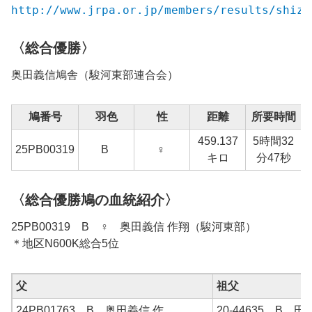
http://www.jrpa.or.jp/members/results/shizu
〈総合優勝〉
奥田義信
鳩舎（
駿河東部
連合会）
鳩番号
羽色
性
距離
所要時間
459.137
5時間32
25
PB00319
B
♀
1
キロ
分47秒
〈総合優勝鳩の血統紹介〉
25PB00319 B ♀ 奥田義信 作翔（駿河東部）
＊地区N600K総合5位
父
祖父
24PB01763 B 奥田義信 作
20-44635 B 田