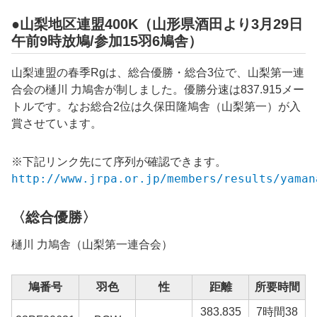
●山梨地区連盟400K（山形県酒田より3月29日
午前9時放鳩/参加15羽6鳩舎）
山梨連盟の春季Rgは、総合優勝・総合3位で、山梨第一連
合会の
樋川 力
鳩舎が制しました。優勝分速は
837.915
メー
トルです。なお総合2位は
久保田隆
鳩舎（山梨第一）が入
賞させています。
※下記リンク先にて序列が確認できます。
http://www.jrpa.or.jp/members/results/yaman
〈総合優勝〉
樋川 力
鳩舎（山梨第一連合会）
鳩番号
羽色
性
距離
所要時間
383.835
7時間38