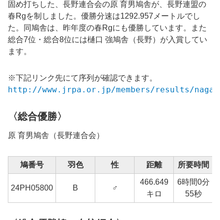
固め打ちした、長野連合会の原 育男鳩舎が、長野連盟の
春Rgを制しました。優勝分速は
1292.957
メートルでし
た。同鳩舎は、昨年度の春Rgにも優勝しています。また
総合7位・総合8位には
樋口 強鳩舎（長野）が入賞してい
ます。
※下記リンク先にて序列が確認できます。
http://www.jrpa.or.jp/members/results/nagan
〈総合優勝〉
原 育男鳩舎（長野連合会）
鳩番号
羽色
性
距離
所要時間
466.649
6時間0分
24
PH05800
B
♂
キロ
55秒