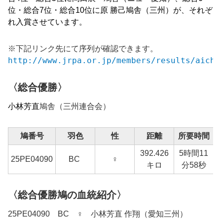
位・総合7位・総合10位に
原 勝己
鳩舎（三州）が
、それぞ
れ入賞させています。
※下記リンク先にて序列が確認できます。
http://www.jrpa.or.jp/members/results/aichi
〈総合優勝〉
小林芳直
鳩舎（
三州
連合会）
鳩番号
羽色
性
距離
所要時間
392.426
5時間11
25
PE04090
BC
♀
1
キロ
分58秒
〈総合優勝鳩の血統紹介〉
25PE04090 BC ♀ 小林芳直 作翔（愛知三州）