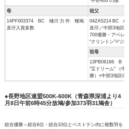
“中野400”の孫
母
祖父
14PF003374 BC 樋川 力 作 種鳩
04ZA5214 BC 
直仔入賞多数
直仔／中部3地区G
700優勝・アベレ
“クリントン”×“ジ
祖母
13PB06166 B 
“宝ドリーム” （中
勝）×中部3地区G
●長野地区連盟500K-600K（青森県深浦より4
月8日午前6時45分放鳩/参加373羽31鳩舎）
総合優勝～総合6位・総合10位とベストテン内に複数羽を