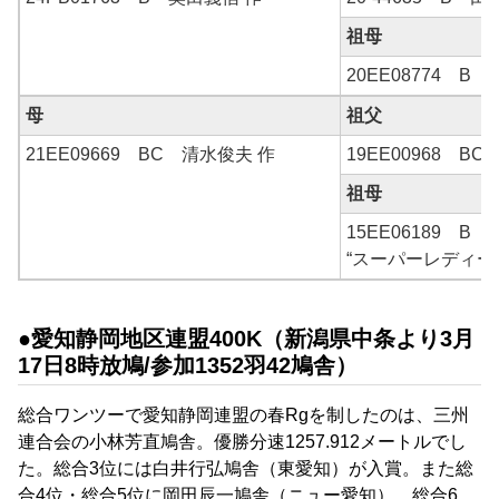
祖母
20EE08774 B
母
祖父
21EE09669 BC 清水俊夫 作
19EE00968 BC
祖母
15EE06189 B 
“スーパーレディー
●愛知静岡地区連盟400K（新潟県中条より3月
17日8時放鳩/参加1
352
羽42鳩舎）
総合ワンツーで
愛知静岡連盟の春Rgを制したのは
、
三州
連合会の
小林芳直
鳩舎。優勝分速
1257.912
メートルでし
た。総合3位には
白井行弘鳩舎（東愛知）が入賞。また
総
合4位・総合5位に
岡田辰一鳩舎（
ニュー愛知）、総合6