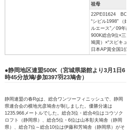
祖母
22PE01624 B
“シビル1998” 
ルエース”／09年
900K総合9位×三
鳩賞）×“スピキュー
日本AP賞全国1位
●静岡地区連盟500K（宮城県築館より3月1日6
時45分放鳩/参加397羽23鳩舎）
静岡連盟の春Rgは、総合ワンツーフィニッシュで、静岡
県連合会の
横地光彦
鳩舎が制しました。優勝分速は
1235.966
メートルでした。総合3位・総合4位は
コウソク
ロフト（静岡県）、総合5位・6位は山本彰夫鳩舎（静岡
県）、総合7位～総合10位は伊藤和芳鳩舎（静岡県）がそ