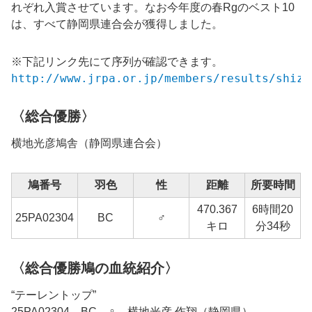
れぞれ入賞
させています。なお今年度の春Rgのベスト10
は、すべて静岡県連合会が獲得しました。
※下記リンク先にて序列が確認できます。
http://www.jrpa.or.jp/members/results/shizu
〈総合優勝〉
横地光彦
鳩舎（静岡県連合会）
鳩番号
羽色
性
距離
所要時間
470.367
6時間20
25
PA02304
BC
♂
1
キロ
分34秒
〈総合優勝鳩の血統紹介〉
“テーレントップ”
25PA02304 BC ♀ 横地光彦 作翔（静岡県）