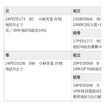
父
祖父
24PE05173 BC 小林芳直 作翔
13SB05606 B
地区Nまで
1000K2回入賞×10
兄／26年地区N総合14位
祖母
17PE01777 BC
地区N総合優勝×桜
母
祖父
24PE03156 BW 小林芳直 作翔
20PE05009 B
地区Nまで
19年GP700K総
祖母
19PE05208 S 
14年桜花賞総合優
東部地区1位の娘