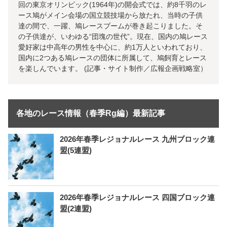
回の東京オリンピック(1964年)の開会式では、約8千羽のレ
ース鳩がメイン会場の国立競技場から放たれ、当時の子供
達の間で、一躍、鳩レースブームが巻き起こりました。そ
の子供達が、いわゆる“団塊の世代”。現在、国内の鳩レース
愛好家は中高年の男性を中心に、約1万人といわれており、
国内に2つある鳩レースの団体に所属して、鳩飼育とレース
を楽しんでいます。 (記事・サイト制作／広報企画戦略室）
各地のレース情報（春季Rg編）最新記事
2026年春季レジョナルレース 九州ブロック連
盟(5連盟)
2026年春季レジョナルレース 四国ブロック連
盟(2連盟)