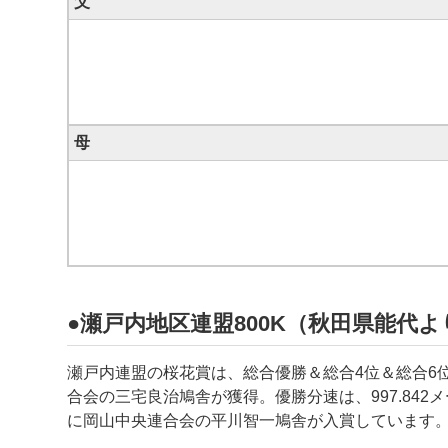
父
母
●瀬戸内地区連盟800K（秋田県能代より
瀬戸内連盟の桜花賞は、総合優勝＆総合4位＆総合6
合会の
三宅良治
鳩舎が獲得。優勝分速は、997.842
に岡山中央連合会の平川智一鳩舎が入賞しています