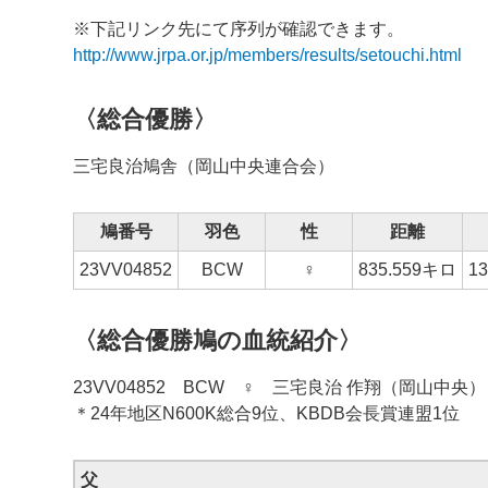
※下記リンク先にて序列が確認できます。
http://www.jrpa.or.jp/members/results/setouchi.html
〈総合優勝〉
三宅良治鳩舎
（岡山中央連合会）
鳩番号
羽色
性
距離
23VV04852
BCW
♀
835.559
キロ
1
〈総合優勝鳩の血統紹介〉
23VV04852 BCW ♀ 三宅良治 作翔（岡山中央）
＊24年地区N600K総合9位、KBDB会長賞連盟1位
父