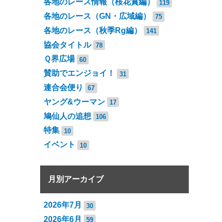
各地のレース情報（桜花賞編）
119
各地のレース（GN・広域編）
75
各地のレース（秋季Rg編）
141
協会タイトル
78
Ｑ界広場
60
賛助でエンジョイ！
31
連合会便り
67
ヤング&ウーマン
17
鳩仙人の追想
106
特集
10
イベント
10
月別アーカイブ
2026年7月
30
2026年6月
59