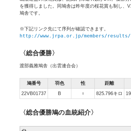
を獲得しました。同鳩舎は昨年度の桜花賞も制し、V
鳩舎です。
※下記リンク先にて序列が確認できます。
http://www.jrpa.or.jp/members/results/
〈総合優勝〉
渡部義雅
鳩舎（出雲連合会）
鳩番号
羽色
性
距離
22
VB01737
B
♀
825.796
キロ
1
〈総合優勝鳩の血統紹介〉