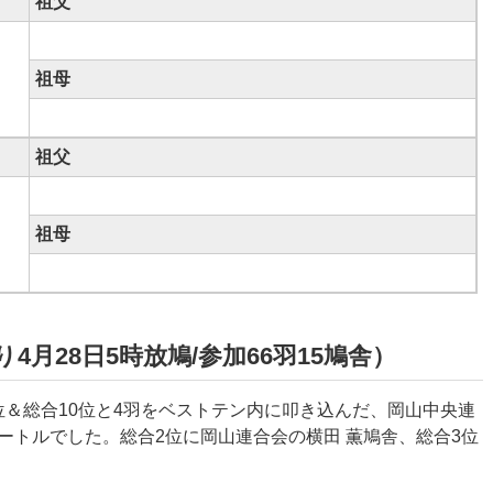
祖父
祖母
祖父
祖母
4月28日5時放鳩/参加66羽15鳩舎）
位＆総合10位と4羽をベストテン内に叩き込んだ、岡山中央連
メートルでした。
総合2位に岡山連合会の
横田 薫鳩舎、総合3位
。