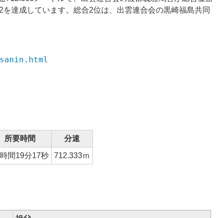
2を達成しています。総合2位は、出雲連合会の
黒崎福島共同
sanin.html
所要時間
分速
9時間19分17秒
712.333
ｍ