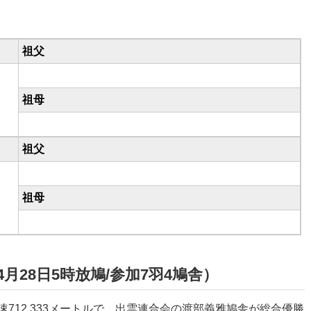
祖父
祖母
祖父
祖母
月28日5時放鳩/参加7羽4鳩舎）
速
712.333
メートルで、出雲連合会の
渡部義雅
鳩舎が総合優勝