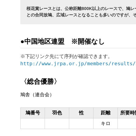
桜花賞レースとは、公称距離800K以上のレースで、鳩
との合同放鳩、広域レースとなることも多いのですが、
●中国地区連盟 ※開催なし
※下記リンク先にて序列が確認できます。
http://www.jrpa.or.jp/members/results/
〈総合優勝〉
鳩舎（連合会）
鳩番号
羽色
性
距離
所要時
キロ