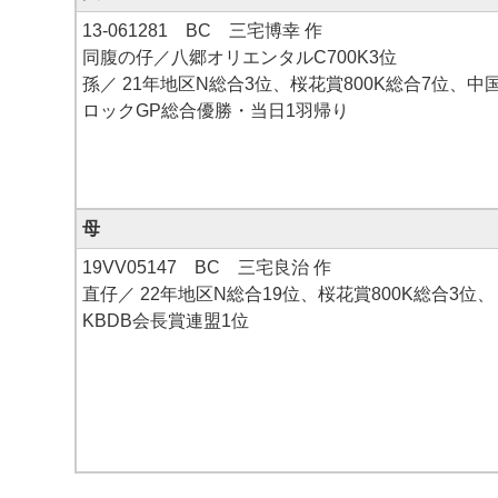
13-061281 BC 三宅博幸 作
同腹の仔／八郷オリエンタルC700K3位
孫／ 21年地区N総合3位、桜花賞800K総合7位、中
ロックGP総合優勝・当日1羽帰り
母
19VV05147 BC 三宅良治 作
直仔／ 22年地区N総合19位、桜花賞800K総合3位、
KBDB会長賞連盟1位