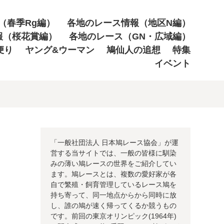
（春季Rg編）
各地のレース情報（地区N編）
報（桜花賞編）
各地のレース（GN・広域編）
便り
ヤング&ウーマン
鳩仙人の追想
特集
イベント
「一般社団法人 日本鳩レース協会」が運
営する当サイトでは、一般の皆様に馴染
みの薄い鳩レースの世界をご紹介してい
ます。鳩レースとは、複数の愛好家が各
自で繁殖・飼育管理しているレース鳩を
持ち寄って、同一地点からから同時に放
し、誰の鳩が速く帰ってくるか競うもの
です。前回の東京オリンピック(1964年)