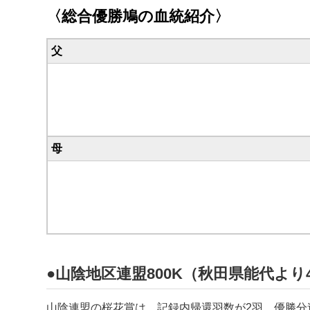
〈総合優勝鳩の血統紹介〉
父
母
●山陰地区連盟800K（秋田県能代より4
山陰連盟の桜花賞は、記録内帰還羽数が2羽。優勝分