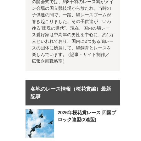
の開会式では、約8千羽のレース鳩がメイ
ン会場の国立競技場から放たれ、当時の
子供達の間で、一躍、鳩レースブームが
巻き起こりました。その子供達が、いわ
ゆる“団塊の世代”。現在、国内の鳩レー
ス愛好家は中高年の男性を中心に、約1万
人といわれており、国内に2つある鳩レー
スの団体に所属して、鳩飼育とレースを
楽しんでいます。 (記事・サイト制作／
広報企画戦略室）
各地のレース情報（桜花賞編）最新
記事
2026年桜花賞レース 四国ブ
ロック連盟(2連盟)