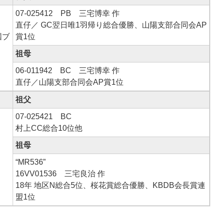
07-025412 PB 三宅博幸 作
直仔／ GC翌日唯1羽帰り総合優勝、山陽支部合同会AP
国ブ
賞1位
祖母
06-011942 BC 三宅博幸 作
直仔／山陽支部合同会AP賞1位
祖父
07-025421 BC
村上CC総合10位他
祖母
“MR536”
16VV01536 三宅良治 作
18年 地区N総合5位、桜花賞総合優勝、KBDB会長賞連
盟1位