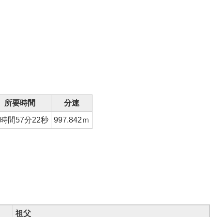
所要時間
分速
3時間57分22秒
997.842
ｍ
祖父